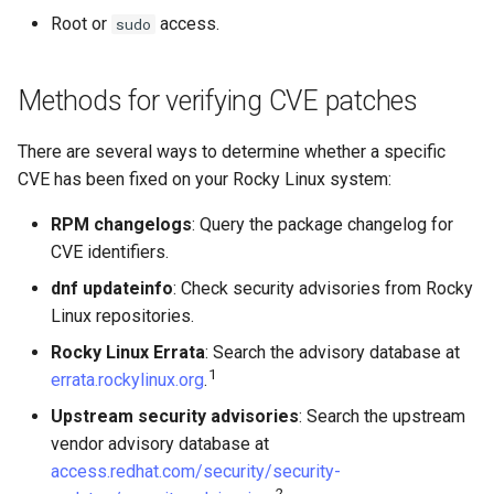
List available security
Root or
access.
sudo
Conclusions
Release 8.6
Labor 10: Konfigurieren vo
advisories
Part 5.3 Squid
bash — Zeichenketten-Farbe
kubectl für den Remotezugr
Release 8.5
Methods for verifying CVE patches
List already-installed
Kapitel 6 – Mail-Server
Service `systemd` - Python
Labor 11: Bereitstellung vo
security advisories
Skript
Release 8.4
There are several ways to determine whether a specific
Pod-Netzwerkrouten
Part 7. High availability
CVE has been fixed on your Rocky Linux system:
Check a specific CVE
Test der CPU-Kompatibilität
Neuerungen 8
Labo 12: Smoke-Test
RPM changelogs
: Query the package changelog for
Check available security
torsocks - Routen-Traffic Via
Rocky Linux Summer of D
CVE identifiers.
Labor 13: Aufräumen
updates without installing
Tor/SOCKS5
2024
dnf updateinfo
: Check security advisories from Rocky
Understanding RHSA and
Linux repositories.
Mit Xorriso auf physische
RLSA advisory numbering
CDs/DVDs brennen
Rocky Linux Errata
: Search the advisory database at
1
errata.rockylinux.org
.
Advisory type prefixes
Upstream security advisories
: Search the upstream
vendor advisory database at
Where to find Rocky Linux
access.redhat.com/security/security-
advisories
2