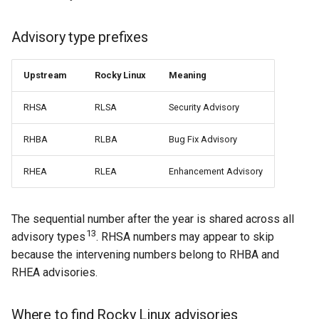
Advisory type prefixes
Upstream
Rocky Linux
Meaning
RHSA
RLSA
Security Advisory
RHBA
RLBA
Bug Fix Advisory
RHEA
RLEA
Enhancement Advisory
The sequential number after the year is shared across all
13
advisory types
. RHSA numbers may appear to skip
because the intervening numbers belong to RHBA and
RHEA advisories.
Where to find Rocky Linux advisories