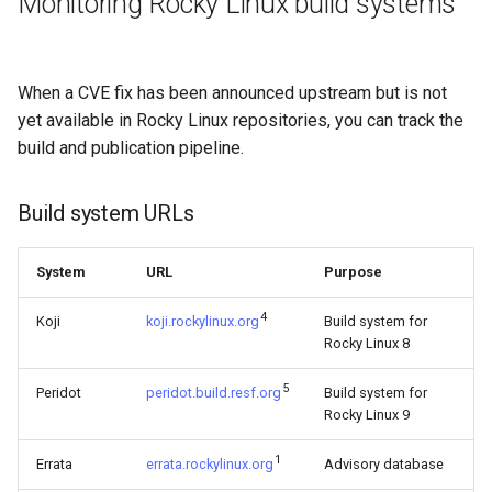
Monitoring Rocky Linux build systems
When a CVE fix has been announced upstream but is not
yet available in Rocky Linux repositories, you can track the
build and publication pipeline.
Build system URLs
System
URL
Purpose
4
Koji
koji.rockylinux.org
Build system for
Rocky Linux 8
5
Peridot
peridot.build.resf.org
Build system for
Rocky Linux 9
1
Errata
errata.rockylinux.org
Advisory database