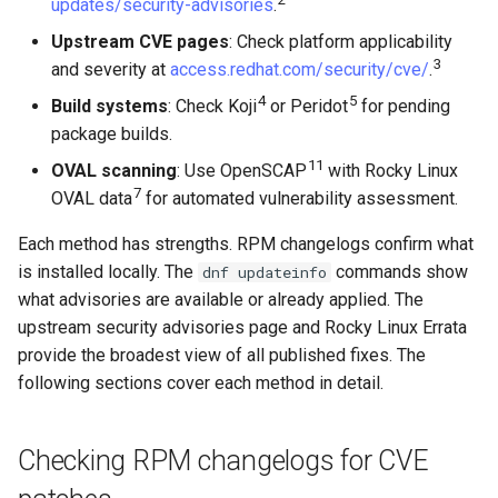
updates/security-advisories
.
Module stream version
Upstream CVE pages
: Check platform applicability
naming
3
and severity at
access.redhat.com/security/cve/
.
4
5
Build systems
: Check Koji
or Peridot
for pending
Anatomy of a modular
package builds.
release string
11
OVAL scanning
: Use OpenSCAP
with Rocky Linux
7
OVAL data
for automated vulnerability assessment.
Why scanners flag these
incorrectly
Each method has strengths. RPM changelogs confirm what
is installed locally. The
commands show
dnf updateinfo
How to verify
what advisories are available or already applied. The
upstream security advisories page and Rocky Linux Errata
Monitoring Rocky Linux build
provide the broadest view of all published fixes. The
systems
following sections cover each method in detail.
Build system URLs
Checking RPM changelogs for CVE
Checking build status in Koji