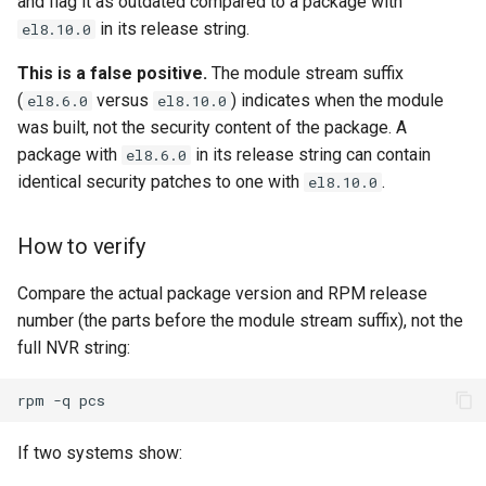
and flag it as outdated compared to a package with
in its release string.
el8.10.0
This is a false positive.
The module stream suffix
(
versus
) indicates when the module
el8.6.0
el8.10.0
was built, not the security content of the package. A
package with
in its release string can contain
el8.6.0
identical security patches to one with
.
el8.10.0
How to verify
Compare the actual package version and RPM release
number (the parts before the module stream suffix), not the
full NVR string:
rpm
-q
If two systems show: