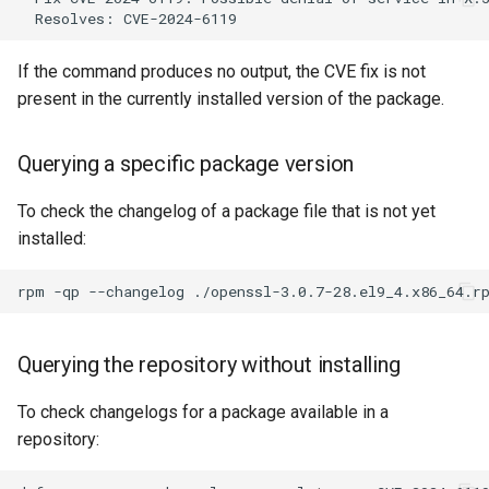
Key EOL dates
Addressing vulnerability
If the command produces no output, the CVE fix is not
scanner false positives
present in the currently installed version of the package.
Common causes of false
Querying a specific package version
positives
To check the changelog of a package file that is not yet
Verification workflow for
installed:
scanner findings
rpm
-qp
--changelog
./openssl-3.0.7-28.el9_4.x86_64.r
OVAL scanning with
OpenSCAP
Querying the repository without installing
Downloading Rocky Linux
To check changelogs for a package available in a
OVAL data
repository:
Running an OVAL scan