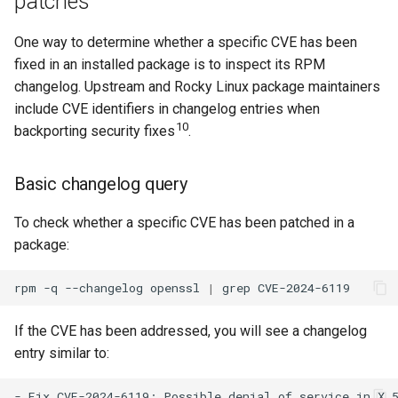
patches
Applying security updates
One way to determine whether a specific CVE has been
fixed in an installed package is to inspect its RPM
Update all security
changelog. Upstream and Rocky Linux package maintainers
packages
include CVE identifiers in changelog entries when
10
Apply a fix for a specific
backporting security fixes
.
CVE
Basic changelog query
Apply a specific advisory
To check whether a specific CVE has been patched in a
Minimal security update
package:
Configure automatic
rpm
-q
--changelog
openssl
|
grep
security updates
If the CVE has been addressed, you will see a changelog
End-of-life operating
entry similar to:
systems
- Fix CVE-2024-6119: Possible denial of service in X.5