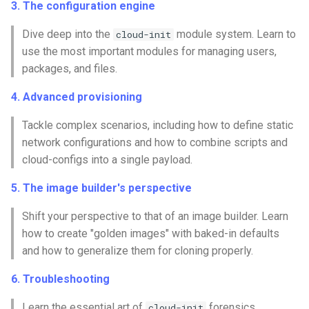
3. The configuration engine
Conclusions
Release 8.6
Labor 10: Konfigurieren vo
Part 5.3 Squid
SSH Certificate Authorities
bash — Zeichenketten-Farbe
Dive deep into the
module system. Learn to
cloud-init
kubectl für den Remotezugr
and Key Signing
Release 8.5
use the most important modules for managing users,
Kapitel 6 – Mail-Server
Service `systemd` - Python
packages, and files.
Labor 11: Bereitstellung vo
Systemd Units Hardening
Skript
Release 8.4
Pod-Netzwerkrouten
4. Advanced provisioning
Part 7. High availability
WireGuard VPN
Test der CPU-Kompatibilität
Neuerungen 8
Tackle complex scenarios, including how to define static
Labo 12: Smoke-Test
network configurations and how to combine scripts and
torsocks - Routen-Traffic Via
Rocky Linux Summer of D
cloud-configs into a single payload.
Labor 13: Aufräumen
Tor/SOCKS5
2024
5. The image builder's perspective
Mit Xorriso auf physische
Shift your perspective to that of an image builder. Learn
CDs/DVDs brennen
how to create "golden images" with baked-in defaults
and how to generalize them for cloning properly.
6. Troubleshooting
Learn the essential art of
forensics.
cloud-init