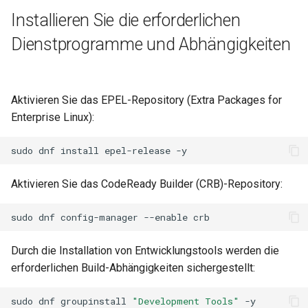
ISOs
Installieren Sie die erforderlichen
Dienstprogramme und Abhängigkeiten
Kernel
Migrating cgroups v1 to v2 on
Rocky Linux
Aktivieren Sie das EPEL-Repository (Extra Packages for
Enterprise Linux):
Mirror Management
sudo
dnf
install
epel-release
Network
Aktivieren Sie das CodeReady Builder (CRB)-Repository:
Package Management
sudo
dnf
config-manager
--enable
Proxies
Durch die Installation von Entwicklungstools werden die
Repositories
erforderlichen Build-Abhängigkeiten sichergestellt:
Security
sudo
dnf
groupinstall
"Development Tools"