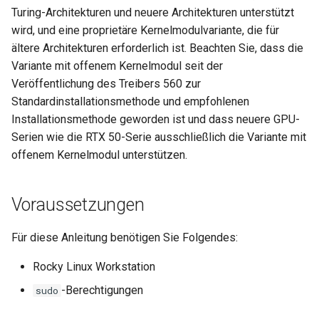
Turing-Architekturen und neuere Architekturen unterstützt
Desktop
Conclusions
Release 8.6
Labor 10: Konfigurieren vo
wird, und eine proprietäre Kernelmodulvariante, die für
Part 5.3 Squid
bash — Zeichenketten-Farbe
SSH Certificate Authorities
kubectl für den Remotezugr
ältere Architekturen erforderlich ist. Beachten Sie, dass die
DNS
and Key Signing
Release 8.5
Variante mit offenem Kernelmodul seit der
Kapitel 6 – Mail-Server
Service `systemd` - Python
Labor 11: Bereitstellung vo
Veröffentlichung des Treibers 560 zur
Editors
Skript
Systemd Units Hardening
Release 8.4
Pod-Netzwerkrouten
Standardinstallationsmethode und empfohlenen
Part 7. High availability
Installationsmethode geworden ist und dass neuere GPU-
Email
Test der CPU-Kompatibilität
WireGuard VPN
Neuerungen 8
Labo 12: Smoke-Test
Serien wie die RTX 50-Serie ausschließlich die Variante mit
File Sharing Services
torsocks - Routen-Traffic Via
offenem Kernelmodul unterstützen.
Rocky Linux Summer of D
Labor 13: Aufräumen
Tor/SOCKS5
2024
Filesystems
Voraussetzungen
Mit Xorriso auf physische
CDs/DVDs brennen
Hardware
Für diese Anleitung benötigen Sie Folgendes:
HPC
Rocky Linux Workstation
-Berechtigungen
sudo
Interoperability