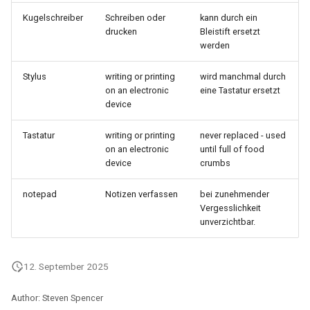
Kugelschreiber
Schreiben oder
kann durch ein
drucken
Bleistift ersetzt
werden
Stylus
writing or printing
wird manchmal durch
on an electronic
eine Tastatur ersetzt
device
Tastatur
writing or printing
never replaced - used
on an electronic
until full of food
device
crumbs
notepad
Notizen verfassen
bei zunehmender
Vergesslichkeit
unverzichtbar.
12. September 2025
Author: Steven Spencer