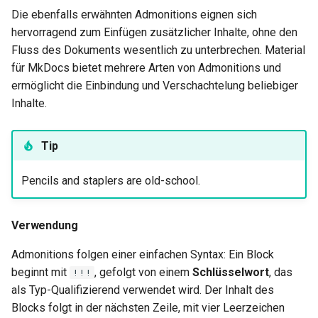
ISOs
Die ebenfalls erwähnten Admonitions eignen sich
hervorragend zum Einfügen zusätzlicher Inhalte, ohne den
Kernel
Fluss des Dokuments wesentlich zu unterbrechen. Material
für MkDocs bietet mehrere Arten von Admonitions und
Migrating cgroups v1 to v2 on
ermöglicht die Einbindung und Verschachtelung beliebiger
Rocky Linux
Inhalte.
Mirror Management
Tip
Network
Pencils and staplers are old-school.
Package Management
Verwendung
Proxies
Admonitions folgen einer einfachen Syntax: Ein Block
Repositories
beginnt mit
, gefolgt von einem
Schlüsselwort
, das
!!!
als Typ-Qualifizierend verwendet wird. Der Inhalt des
Security
Blocks folgt in der nächsten Zeile, mit vier Leerzeichen