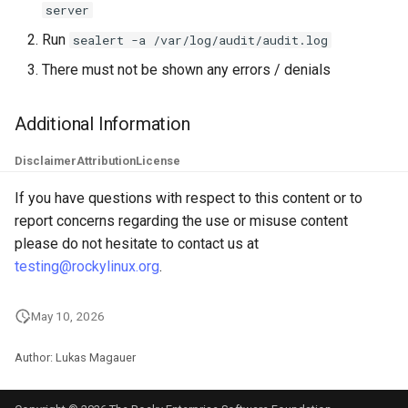
server
ISOs
Run
sealert -a /var/log/audit/audit.log
Kernel
There must not be shown any errors / denials
Migrating cgroups v1 to v2 on
Additional Information
Rocky Linux
Disclaimer
Attribution
License
Mirror Management
If you have questions with respect to this content or to
Network
report concerns regarding the use or misuse content
please do not hesitate to contact us at
Package Management
testing@rockylinux.org
.
Proxies
May 10, 2026
Repositories
Author: Lukas Magauer
Security