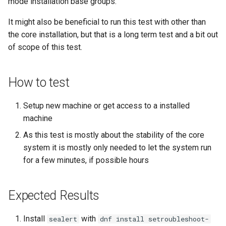
mode installation base groups.
Desktop
Conclusions
Release 8.6
Labor 10: Konfigurieren vo
It might also be beneficial to run this test with other than
Part 5.3 Squid
bash — Zeichenketten-Farbe
SSH Certificate Authorities
kubectl für den Remotezugr
the core installation, but that is a long term test and a bit out
DNS
and Key Signing
Release 8.5
of scope of this test.
Kapitel 6 – Mail-Server
Service `systemd` - Python
Labor 11: Bereitstellung vo
Editors
Skript
Systemd Units Hardening
Release 8.4
Pod-Netzwerkrouten
Part 7. High availability
How to test
Email
Test der CPU-Kompatibilität
WireGuard VPN
Neuerungen 8
Labo 12: Smoke-Test
Setup new machine or get access to a installed
File Sharing Services
torsocks - Routen-Traffic Via
Rocky Linux Summer of D
machine
Labor 13: Aufräumen
Tor/SOCKS5
2024
Filesystems
As this test is mostly about the stability of the core
Mit Xorriso auf physische
system it is mostly only needed to let the system run
CDs/DVDs brennen
Hardware
for a few minutes, if possible hours
HPC
Expected Results
Interoperability
Install
with
sealert
dnf install setroubleshoot-