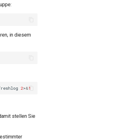
ruppe:
ren, in diesem
freshlog
2
>
&
1
amit stellen Sie
bestimmter