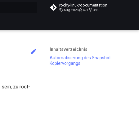
rocky-linux/documentation
Aug-2026
471
386
itialisiert
Inhaltsverzeichnis
Automatisierung des Snapshot-
Kopiervorgangs
sein, zu root-