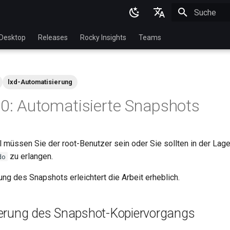
Suche wird in
English
Desktop
Releases
Rocky Insights
Teams
Ukrainian
Deutsch
lxd-Automatisierung
Français
10: Automatisierte Snapshots
Español
Italian
 müssen Sie der root-Benutzer sein oder Sie sollten in der Lage 
日本語
zu erlangen.
do
한국어
ng des Snapshots erleichtert die Arbeit erheblich.
简体中文
erung des Snapshot-Kopiervorgangs