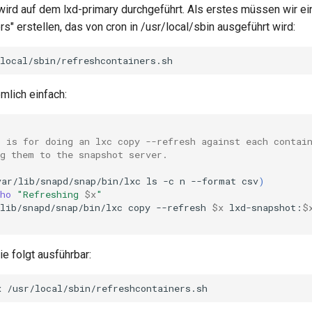
ird auf dem lxd-primary durchgeführt. Als erstes müssen wir ei
rs" erstellen, das von cron in /usr/local/sbin ausgeführt wird:
emlich einfach:
t is for doing an lxc copy --refresh against each contai
ng them to the snapshot server.
var/lib/snapd/snap/bin/lxc
ls
-c
n
--format
csv
)
ho
"Refreshing 
$x
"
lib/snapd/snap/bin/lxc
copy
--refresh
$x
lxd-snapshot:
$
e folgt ausführbar:
x