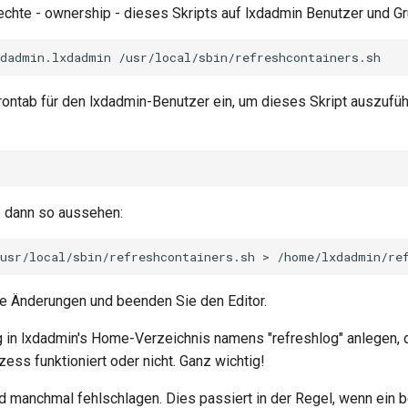
echte - ownership - dieses Skripts auf lxdadmin Benutzer und G
xdadmin.lxdadmin
crontab für den lxdadmin-Benutzer ein, um dieses Skript auszufüh
te dann so aussehen:
usr/local/sbin/refreshcontainers.sh
>
/home/lxdadmin/re
re Änderungen und beenden Sie den Editor.
g in lxdadmin's Home-Verzeichnis namens "refreshlog" anlegen, d
ozess funktioniert oder nicht. Ganz wichtig!
d manchmal fehlschlagen. Dies passiert in der Regel, wenn ein 