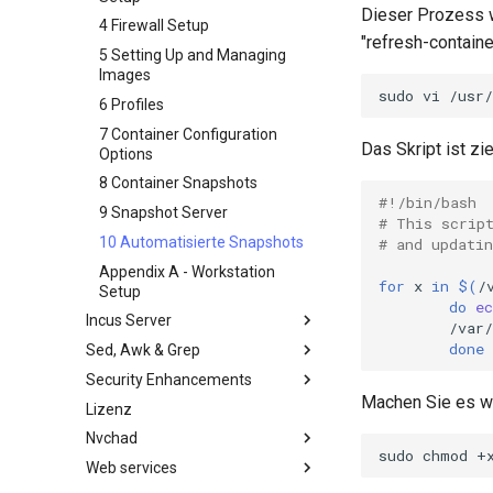
Datensicherung
Arbeiten mit Filtern
Dieser Prozess w
Bash - Conditional structures if
inotify-tools installation and
4 Firewall Setup
System-Start
Management-Server
"refresh-containe
and case
use
Optimierung
5 Setting Up and Managing
Task-Verwaltung mit `cron`
Bash - Loops
Use unison
Images
Arbeit mit Jinja-Vorlagen in
Netzwerk-Implementierung
sudo
vi
Ansible
Testen Sie Ihr Wissen
6 Profiles
Softwareverwaltung
Appendix-Practical
7 Container Configuration
Das Skript ist zi
Special permissions
Examples
Options
About systemd
8 Container Snapshots
Variables - Use With Logs
#!/bin/bash
Log management
9 Snapshot Server
# This scrip
Conclusions
10 Automatisierte Snapshots
# and updati
Appendix A - Workstation
for
x
in
$(
/
Setup
do
ec
Incus Server
/var/
done
Sed, Awk & Grep
Einleitung
Security Enhancements
Kapitel 1: Installation und
Sed, Awk & Grep - the Three
Konfiguration
Swordsmen
Machen Sie es wi
Lizenz
Introduction to PAM and basic
Kapitel 2: ZFS Setup
Regular expressions and
usage
Nvchad
wildcards
sudo
chmod
+
Kapitel 3: Incus-Initialisierung
Web services
Overview
und Benutzer-Konfiguration
Grep command