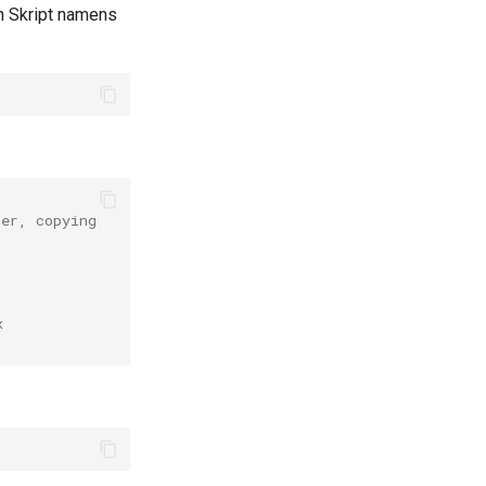
n Skript namens
ner, copying
x