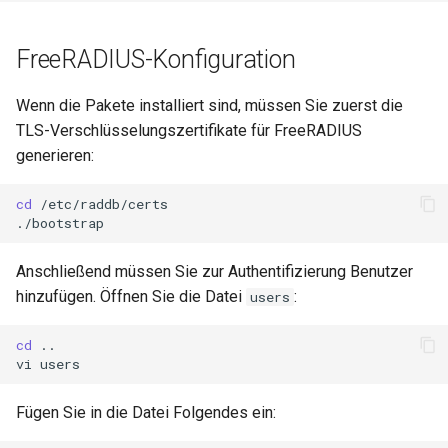
Conclusions
Release 8.6
Labor 10: Konfigurieren vo
Part 5.3 Squid
bash — Zeichenketten-Farbe
FreeRADIUS-Konfiguration
kubectl für den Remotezugr
Release 8.5
Kapitel 6 – Mail-Server
Service `systemd` - Python
Wenn die Pakete installiert sind, müssen Sie zuerst die
Labor 11: Bereitstellung vo
Skript
Release 8.4
TLS-Verschlüsselungszertifikate für FreeRADIUS
Pod-Netzwerkrouten
Part 7. High availability
generieren:
Test der CPU-Kompatibilität
Neuerungen 8
Labo 12: Smoke-Test
cd
/etc/raddb/certs

torsocks - Routen-Traffic Via
Rocky Linux Summer of D
Labor 13: Aufräumen
Tor/SOCKS5
2024
Anschließend müssen Sie zur Authentifizierung Benutzer
Mit Xorriso auf physische
hinzufügen. Öffnen Sie die Datei
:
users
CDs/DVDs brennen
cd
..

vi
Fügen Sie in die Datei Folgendes ein: