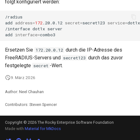
folgt konfiguriert werden:
/radius

add
address
=
172
.20.0.12
secret
=
secret123
service
=
dot1x

/interface
dot1x
server

add
interface
=
Ersetzen Sie
durch die IP-Adresse des
172.20.0.12
FreeRADIUS-Servers und
durch das zuvor
secret123
festgelegte
-Wert.
secret
9. März 2026
Author: Neel Chauhan
Contributors: Steven Spencer
Copyright © 2026 The Rocky Enterprise Software Foundation
Made with
Material for MkDocs