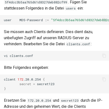
. Fügen Sie
5f4dcc3b5aa765d61d8327deb882cf99
stattdessen Folgendes in die Datei
ein:
users
user
MD5-Password
:
=
"5f4dcc3b5aa765d61d8327deb882
Sie müssen auch Clients definieren. Dies dient dazu,
unbefugten Zugriff auf unseren RADIUS-Server zu
verhindern. Bearbeiten Sie die Datei
:
clients.conf
vi
Bitte Folgendes eingeben:
client
172
.20.0.254
{
secret
=
}
Ersetzen Sie
und
durch die IP-
172.20.0.254
secret123
Adresse und den geheimen Wert, die die Clients