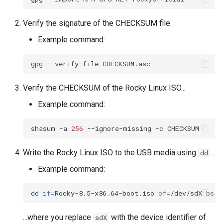
Troubleshooting
Verify the signature of the CHECKSUM file.
Example command:
Virtualization
gpg
--verify-file
Web
Verify the CHECKSUM of the Rocky Linux ISO...
Example command:
shasum
-a
256
--ignore-missing
-c
Write the Rocky Linux ISO to the USB media using
...
dd
Example command:
dd
if
=
Rocky-8.5-x86_64-boot.iso
of
=
/dev/sdX
bs
=
1
...where you replace
with the device identifier of
sdX