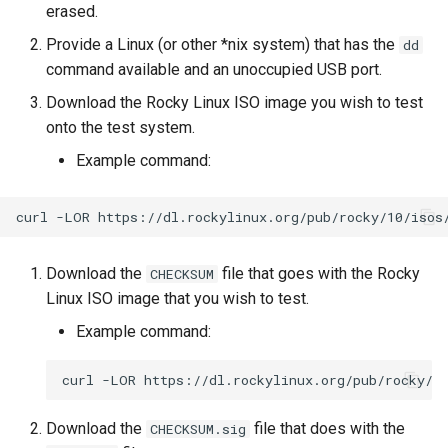
erased.
Desktop
Conclusions
Release 8.6
Labor 10: Konfigurieren vo
Provide a Linux (or other *nix system) that has the
Part 5.3 Squid
dd
bash — Zeichenketten-Farbe
SSH Certificate Authorities
kubectl für den Remotezugr
command available and an unoccupied USB port.
DNS
and Key Signing
Release 8.5
Kapitel 6 – Mail-Server
Service `systemd` - Python
Download the Rocky Linux ISO image you wish to test
Labor 11: Bereitstellung vo
Editors
Skript
Systemd Units Hardening
Release 8.4
onto the test system.
Pod-Netzwerkrouten
Part 7. High availability
Example command:
Email
Test der CPU-Kompatibilität
WireGuard VPN
Neuerungen 8
Labo 12: Smoke-Test
curl
-LOR
File Sharing Services
torsocks - Routen-Traffic Via
Rocky Linux Summer of D
Labor 13: Aufräumen
Tor/SOCKS5
2024
Filesystems
Download the
file that goes with the Rocky
CHECKSUM
Mit Xorriso auf physische
Linux ISO image that you wish to test.
CDs/DVDs brennen
Hardware
Example command:
HPC
curl
-LOR
Interoperability
Download the
file that does with the
CHECKSUM.sig