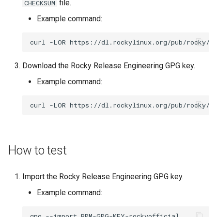
file.
CHECKSUM
ISOs
Example command:
Kernel
curl
-LOR
Migrating cgroups v1 to v2 on
Download the Rocky Release Engineering GPG key.
Rocky Linux
Example command:
Mirror Management
curl
-LOR
Network
Package Management
How to test
Proxies
Import the Rocky Release Engineering GPG key.
Repositories
Example command:
Security
gpg
--import