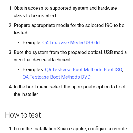
Desktop
Conclusions
Release 8.6
Obtain access to supported system and hardware
Labor 10: Konfigurieren vo
Part 5.3 Squid
bash — Zeichenketten-Farbe
SSH Certificate Authorities
class to be installed.
kubectl für den Remotezugr
DNS
and Key Signing
Release 8.5
Prepare appropriate media for the selected ISO to be
Kapitel 6 – Mail-Server
Service `systemd` - Python
tested.
Labor 11: Bereitstellung vo
Editors
Skript
Systemd Units Hardening
Release 8.4
Pod-Netzwerkrouten
Part 7. High availability
Example:
QA:Testcase Media USB dd
Email
Test der CPU-Kompatibilität
WireGuard VPN
Neuerungen 8
Boot the system from the prepared optical, USB media
Labo 12: Smoke-Test
or virtual device attachment.
File Sharing Services
torsocks - Routen-Traffic Via
Rocky Linux Summer of D
Examples:
QA:Testcase Boot Methods Boot ISO
,
Labor 13: Aufräumen
Tor/SOCKS5
2024
QA:Testcase Boot Methods DVD
Filesystems
Mit Xorriso auf physische
In the boot menu select the appropriate option to boot
CDs/DVDs brennen
Hardware
the installer.
HPC
How to test
Interoperability
From the Installation Source spoke, configure a remote