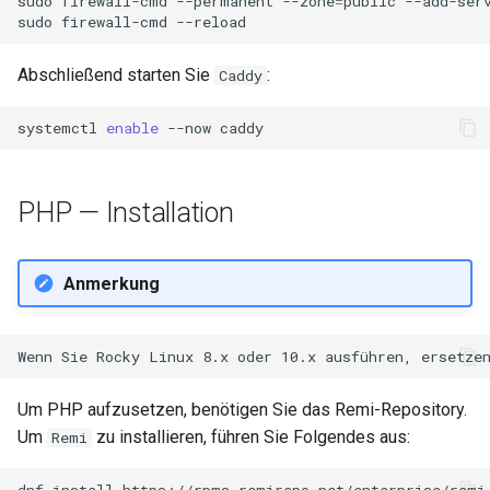
sudo
firewall-cmd
--permanent
--zone
=
public
--add-ser
sudo
firewall-cmd
Abschließend starten Sie
:
Caddy
systemctl
enable
--now
PHP — Installation
Anmerkung
Um PHP aufzusetzen, benötigen Sie das Remi-Repository.
Um
zu installieren, führen Sie Folgendes aus:
Remi
dnf
install