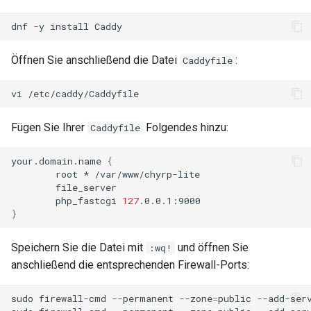
Conclusions
Release 8.6
dnf
-y
install
Labor 10: Konfigurieren vo
Part 5.3 Squid
SSH Certificate Authorities
bash — Zeichenketten-Farbe
kubectl für den Remotezugr
and Key Signing
Release 8.5
Öffnen Sie anschließend die Datei
:
Caddyfile
Kapitel 6 – Mail-Server
Service `systemd` - Python
Labor 11: Bereitstellung vo
Systemd Units Hardening
Skript
Release 8.4
vi
Pod-Netzwerkrouten
Part 7. High availability
WireGuard VPN
Test der CPU-Kompatibilität
Neuerungen 8
Fügen Sie Ihrer
Folgendes hinzu:
Caddyfile
Labo 12: Smoke-Test
torsocks - Routen-Traffic Via
Rocky Linux Summer of D
your.domain.name
{
Labor 13: Aufräumen
Tor/SOCKS5
2024
root
*
php_fastcgi
127
Mit Xorriso auf physische
}
CDs/DVDs brennen
Speichern Sie die Datei mit
und öffnen Sie
:wq!
anschließend die entsprechenden Firewall-Ports:
sudo
firewall-cmd
--permanent
--zone
=
public
--add-ser