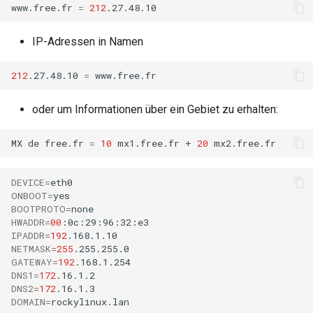
www.free.fr
=
212
IP-Adressen in Namen
212
.27.48.10
=
oder um Informationen über ein Gebiet zu erhalten:
MX
de
free.fr
=
10
mx1.free.fr
+
20
DEVICE
=
ONBOOT
=
BOOTPROTO
=
HWADDR
=
00
IPADDR
=
192
NETMASK
=
255
GATEWAY
=
192
DNS1
=
172
DNS2
=
172
DOMAIN
=