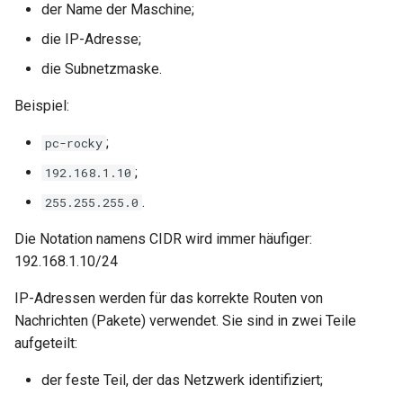
der Name der Maschine;
ISOs
die IP-Adresse;
Kernel
die Subnetzmaske.
Migrating cgroups v1 to v2 on
Beispiel:
Rocky Linux
;
pc-rocky
Mirror Management
;
192.168.1.10
.
255.255.255.0
Network
Die Notation namens CIDR wird immer häufiger:
Package Management
192.168.1.10/24
IP-Adressen werden für das korrekte Routen von
Proxies
Nachrichten (Pakete) verwendet. Sie sind in zwei Teile
Repositories
aufgeteilt:
der feste Teil, der das Netzwerk identifiziert;
Security