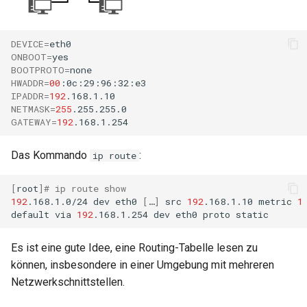
DEVICE
=
ONBOOT
=
BOOTPROTO
=
HWADDR
=
00
IPADDR
=
192
NETMASK
=
255
GATEWAY
=
192
Das Kommando
:
ip route
[
root
]
# ip route show
192
.168.1.0/24
dev
eth0
[
…
]
src
192
.168.1.10
metric
1
default
via
192
.168.1.254
dev
eth0
proto
Es ist eine gute Idee, eine Routing-Tabelle lesen zu
können, insbesondere in einer Umgebung mit mehreren
Netzwerkschnittstellen.