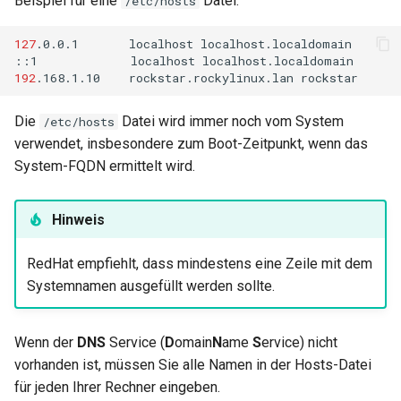
Beispiel für eine
Datei:
/etc/hosts
127
.0.0.1
localhost
localhost.localdomain

::1
localhost
192
.168.1.10
rockstar.rockylinux.lan
Die
Datei wird immer noch vom System
/etc/hosts
verwendet, insbesondere zum Boot-Zeitpunkt, wenn das
System-FQDN ermittelt wird.
Hinweis
RedHat empfiehlt, dass mindestens eine Zeile mit dem
Systemnamen ausgefüllt werden sollte.
Wenn der
DNS
Service (
D
omain
N
ame
S
ervice) nicht
vorhanden ist, müssen Sie alle Namen in der Hosts-Datei
für jeden Ihrer Rechner eingeben.