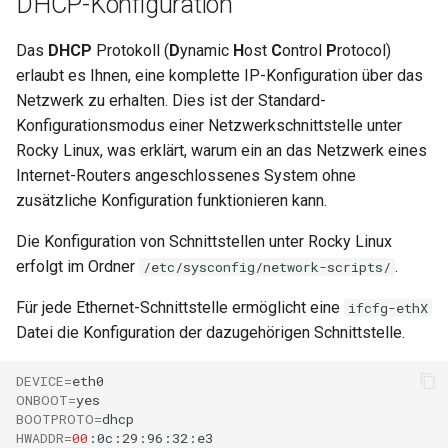
DHCP-Konfiguration
Das
DHCP
Protokoll (
D
ynamic
H
ost
C
ontrol
P
rotocol)
erlaubt es Ihnen, eine komplette IP-Konfiguration über das
Netzwerk zu erhalten. Dies ist der Standard-
Konfigurationsmodus einer Netzwerkschnittstelle unter
Rocky Linux, was erklärt, warum ein an das Netzwerk eines
Internet-Routers angeschlossenes System ohne
zusätzliche Konfiguration funktionieren kann.
Die Konfiguration von Schnittstellen unter Rocky Linux
erfolgt im Ordner
.
/etc/sysconfig/network-scripts/
Für jede Ethernet-Schnittstelle ermöglicht eine
ifcfg-ethX
Datei die Konfiguration der dazugehörigen Schnittstelle.
DEVICE
=
ONBOOT
=
BOOTPROTO
=
HWADDR
=
00