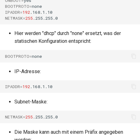
ONBOOT
=
BOOTPROTO
=
IPADDR
=
192
NETMASK
=
255
Hier werden "dhcp" durch "none" ersetzt, was der
statischen Konfiguration entspricht:
BOOTPROTO
=
IP-Adresse:
IPADDR
=
192
Subnet-Maske:
NETMASK
=
255
Die Maske kann auch mit einem Präfix angegeben
werden: