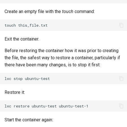
ISOs
Create an empty file with the
touch
command:
Kernel
touch
Migrating cgroups v1 to v2 on
Rocky Linux
Exit the container.
Before restoring the container how it was prior to creating
Mirror Management
the file, the safest way to restore a container, particularly if
there have been many changes, is to stop it first:
Network
lxc
stop
Package Management
Restore it:
Proxies
lxc
restore
ubuntu-test
Repositories
Start the container again:
Security