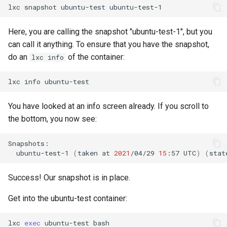
lxc
snapshot
ubuntu-test
Desktop
Conclusions
Release 8.6
Labor 10: Konfigurieren vo
Part 5.3 Squid
bash — Zeichenketten-Farbe
SSH Certificate Authorities
Here, you are calling the snapshot "ubuntu-test-1", but you
kubectl für den Remotezugr
DNS
and Key Signing
Release 8.5
can call it anything. To ensure that you have the snapshot,
Kapitel 6 – Mail-Server
Service `systemd` - Python
do an
of the container:
lxc info
Labor 11: Bereitstellung vo
Editors
Skript
Systemd Units Hardening
Release 8.4
Pod-Netzwerkrouten
Part 7. High availability
lxc
info
Email
Test der CPU-Kompatibilität
WireGuard VPN
Neuerungen 8
Labo 12: Smoke-Test
You have looked at an info screen already. If you scroll to
File Sharing Services
torsocks - Routen-Traffic Via
Rocky Linux Summer of D
the bottom, you now see:
Labor 13: Aufräumen
Tor/SOCKS5
2024
Filesystems
Mit Xorriso auf physische
ubuntu-test-1
(
taken
at
2021
/04/29
15
:57
UTC
)
(
stat
CDs/DVDs brennen
Hardware
Success! Our snapshot is in place.
HPC
Get into the ubuntu-test container:
Interoperability
lxc
exec
ubuntu-test