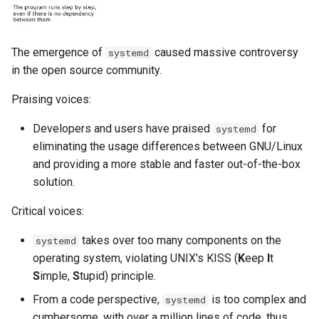
Desktop
Release 8.6
Labor 10: Konfigurieren vo
Part 5.3 Squid
bash — Zeichenketten-Farbe
SSH Certificate Authorities
kubectl für den Remotezugr
DNS
and Key Signing
Release 8.5
The emergence of
caused massive controversy
systemd
Kapitel 6 – Mail-Server
Service `systemd` - Python
in the open source community.
Labor 11: Bereitstellung vo
Editors
Skript
Systemd Units Hardening
Release 8.4
Pod-Netzwerkrouten
Praising voices:
Part 7. High availability
Email
Test der CPU-Kompatibilität
WireGuard VPN
Neuerungen 8
Developers and users have praised
for
systemd
Labo 12: Smoke-Test
eliminating the usage differences between GNU/Linux
File Sharing Services
torsocks - Routen-Traffic Via
Rocky Linux Summer of D
and providing a more stable and faster out-of-the-box
Labor 13: Aufräumen
Tor/SOCKS5
2024
solution.
Filesystems
Mit Xorriso auf physische
Critical voices:
CDs/DVDs brennen
Hardware
takes over too many components on the
systemd
operating system, violating UNIX's KISS (
K
eep
I
t
HPC
S
imple,
S
tupid) principle.
Interoperability
From a code perspective,
is too complex and
systemd
cumbersome, with over a million lines of code, thus