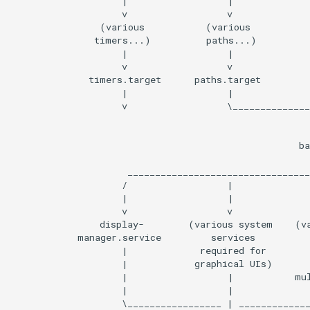
                    |                  |              
                    v                  v              
                (various           (various           
               timers...)          paths...)          
                    |                  |              
                    v                  v              
              timers.target      paths.target         
                    |                  |              
                    v                  \______________
                                                      
                                                      
                                                    ba
                                                      
                     _________________________________
                    /                  |              
                    |                  |              
                    v                  v              
                display-        (various system    (va
            manager.service         services          
                    |             required for        
                    |            graphical UIs)       
                    |                  |           mul
                    |                  |              
                    \_________________ | _____________