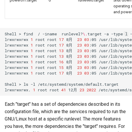
poweroff.target
0
runlevel0.target
Shut down
operating
and power 
Shell
>
find
/
-iname
runlevel?
\.
target
-a
-type
l
lrwxrwxrwx
1
root
root
17
8月
23
03
:05
/usr/lib/syste
lrwxrwxrwx
1
root
root
17
8月
23
03
:05
/usr/lib/syste
lrwxrwxrwx
1
root
root
13
8月
23
03
:05
/usr/lib/syste
lrwxrwxrwx
1
root
root
13
8月
23
03
:05
/usr/lib/syste
lrwxrwxrwx
1
root
root
16
8月
23
03
:05
/usr/lib/syste
lrwxrwxrwx
1
root
root
15
8月
23
03
:05
/usr/lib/syste
lrwxrwxrwx
1
root
root
17
8月
23
03
:05
/usr/lib/syste
Shell
>
ls
-l
/etc/systemd/system/default.target

lrwxrwxrwx.
1
root
root
41
12月
23
2022
/etc/systemd/s
Each "target" has a set of dependencies described in its
configuration file, which are the services required to run the
GNU/Linux host at a specific runlevel. The more features
you have, the more dependencies the "target" requires. For