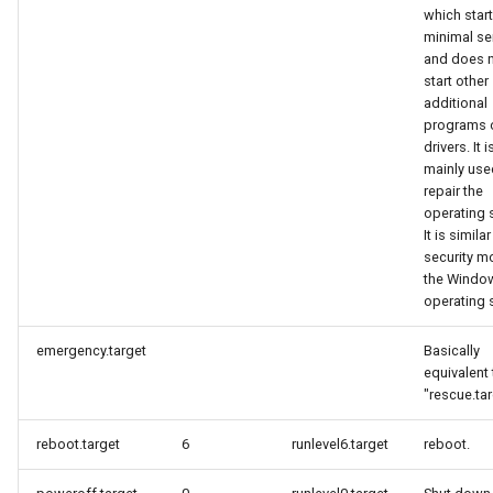
which star
minimal se
and does 
start other
additional
programs 
drivers. It i
mainly use
repair the
operating 
It is simila
security m
the Windo
operating 
emergency.target
Basically
equivalent 
"rescue.tar
reboot.target
6
runlevel6.target
reboot.