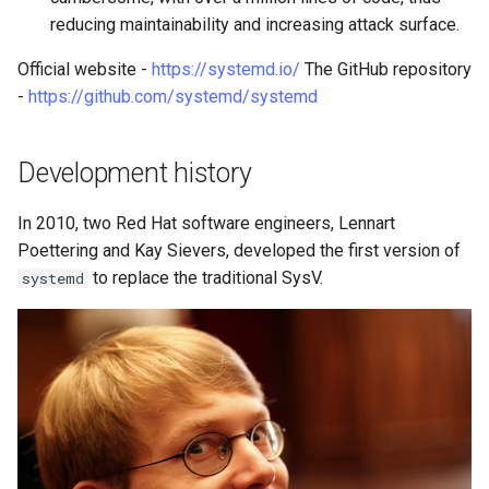
ISOs
reducing maintainability and increasing attack surface.
Official website -
https://systemd.io/
The GitHub repository
Kernel
-
https://github.com/systemd/systemd
Migrating cgroups v1 to v2 on
Rocky Linux
Development history
Mirror Management
In 2010, two Red Hat software engineers, Lennart
Poettering and Kay Sievers, developed the first version of
Network
to replace the traditional SysV.
systemd
Package Management
Proxies
Repositories
Security