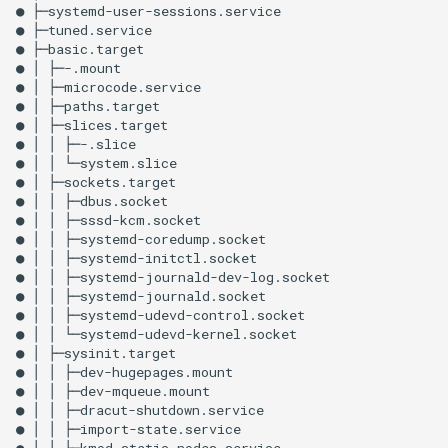
●
├─systemd-user-sessions.service

●
├─tuned.service

●
├─basic.target

●
│
├─-.mount

●
│
├─microcode.service

●
│
├─paths.target

●
│
├─slices.target

●
│
│
├─-.slice

●
│
│
└─system.slice

●
│
├─sockets.target

●
│
│
├─dbus.socket

●
│
│
├─sssd-kcm.socket

●
│
│
├─systemd-coredump.socket

●
│
│
├─systemd-initctl.socket

●
│
│
├─systemd-journald-dev-log.socket

●
│
│
├─systemd-journald.socket

●
│
│
├─systemd-udevd-control.socket

●
│
│
└─systemd-udevd-kernel.socket

●
│
├─sysinit.target

●
│
│
├─dev-hugepages.mount

●
│
│
├─dev-mqueue.mount

●
│
│
├─dracut-shutdown.service

●
│
│
├─import-state.service

●
│
│
├─kmod-static-nodes.service
