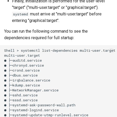
Finally, initialization is performed for the user-level
"target" ("multi-user.target" or "graphical.target").
must arrive at "multi-user.target" before
systemd
entering "graphical.target".
You can run the following command to see the
dependencies required for full startup:
Shell
>
systemctl
list-dependencies
multi-user.target

multi-user.target

●
├─auditd.service

●
├─chronyd.service

●
├─crond.service

●
├─dbus.service

●
├─irqbalance.service

●
├─kdump.service

●
├─NetworkManager.service

●
├─sshd.service

●
├─sssd.service

●
├─systemd-ask-password-wall.path

●
├─systemd-logind.service

●
├─systemd-update-utmp-runlevel.service
