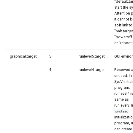
"default.ta
start the s
Attention 
It cannot b
soft link to
"halt.target
"poweroff.
or "reboot.
graphical.target
5
runlevel5.target
GUI enviro
4
runlevel4.target
Reserved 
unused. In 
SysV initia
program,
runlevel4 i
same as
runlevel3. I
systemd
initializati
program, u
can create