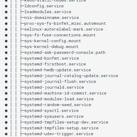
●
│
│
├─ldconfig.service

●
│
│
├─loadmodules.service

●
│
│
├─nis-domainname.service

●
│
│
├─proc-sys-fs-binfmt_misc.automount

●
│
│
├─selinux-autorelabel-mark.service

●
│
│
├─sys-fs-fuse-connections.mount

●
│
│
├─sys-kernel-config.mount

●
│
│
├─sys-kernel-debug.mount

●
│
│
├─systemd-ask-password-console.path

●
│
│
├─systemd-binfmt.service

●
│
│
├─systemd-firstboot.service

●
│
│
├─systemd-hwdb-update.service

●
│
│
├─systemd-journal-catalog-update.service

●
│
│
├─systemd-journal-flush.service

●
│
│
├─systemd-journald.service

●
│
│
├─systemd-machine-id-commit.service

●
│
│
├─systemd-modules-load.service

●
│
│
├─systemd-random-seed.service

●
│
│
├─systemd-sysctl.service

●
│
│
├─systemd-sysusers.service

●
│
│
├─systemd-tmpfiles-setup-dev.service

●
│
│
├─systemd-tmpfiles-setup.service

●
│
│
├─systemd-udev-trigger.service
