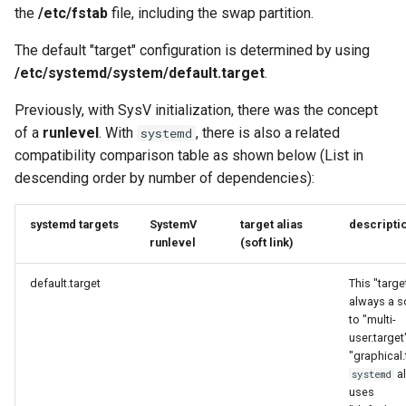
the
/etc/fstab
file, including the swap partition.
The default "target" configuration is determined by using
/etc/systemd/system/default.target
.
Previously, with SysV initialization, there was the concept
of a
runlevel
. With
, there is also a related
systemd
compatibility comparison table as shown below (List in
descending order by number of dependencies):
systemd targets
SystemV
target alias
descripti
runlevel
(soft link)
default.target
This "target
always a so
to "multi-
user.target
"graphical.
a
systemd
uses