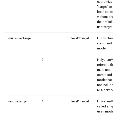
customize 
"target" to 
local servi
without ch
the default
user.target
multi-user.target
3
runlevel3.target
Full multi-
command l
mode.
2
In SystemV,
refers to t
multi-user
command l
mode that
not include
NFS servic
rescue.target
1
runlevel1.target
In SystemV, 
called
sin
user mod