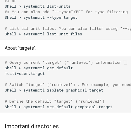
## or
Shell
>
systemctl
## You can also add "--type=TYPE" for type filtering
Shell
>
systemctl
--type
=
target

# List all unit files. You can also filter using "--t
Shell
>
systemctl
About "targets":
# Query current "target" ("runlevel") information
Shell
>
systemctl
get-default

multi-user.target

# Switch "target"（"runlevel"）. For example, you need
Shell
>
systemctl
isolate
graphical.target

# Define the default "target" ("runlevel")
Shell
>
systemctl
set-default
Important directories