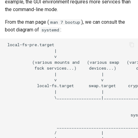
example, the GUI environment requires more services than
the command-line mode.
From the man page (
), we can consult the
man 7 bootup
boot diagram of
:
systemd
 local-fs-pre.target

                    |

                    v

           (various mounts and   (various swap   (vari
            fsck services...)     devices...)        d
                    |                  |              
                    v                  v              
             local-fs.target      swap.target     cryp
                    |                  |              
                    \__________________|______________
                                                      
                                                      
                                                   sys
                                                      
                     _________________________________
                    /                  |              