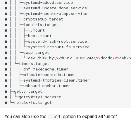
●
│
│
├─systemd-udevd.service

●
│
│
├─systemd-update-done.service

●
│
│
├─systemd-update-utmp.service

●
│
│
├─cryptsetup.target

●
│
│
├─local-fs.target

●
│
│
│
├─-.mount

●
│
│
│
├─boot.mount

●
│
│
│
├─systemd-fsck-root.service

●
│
│
│
└─systemd-remount-fs.service

●
│
│
└─swap.target

●
│
│
└─dev-disk-by
\x
2duuid-76e2324e
\x
2dccdc
\x
2d4b75
●
│
└─timers.target

●
│
├─dnf-makecache.timer

●
│
├─mlocate-updatedb.timer

●
│
├─systemd-tmpfiles-clean.timer

●
│
└─unbound-anchor.timer

●
├─getty.target

●
│
└─getty@tty1.service

●
You can also use the
option to expand all "units".
--all