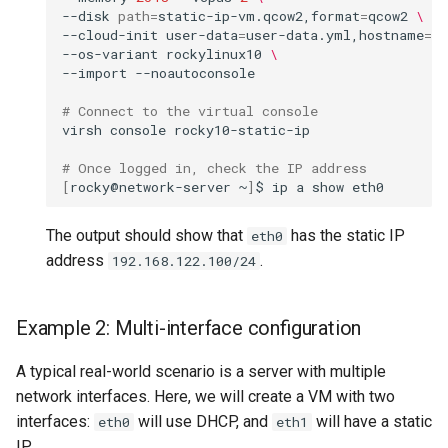
--disk
path
=
static-ip-vm.qcow2,format
=
qcow2
\
--cloud-init
user-data
=
user-data.yml,hostname
=
ne
--os-variant
rockylinux10
\
--import
--noautoconsole

# Connect to the virtual console
virsh
console
rocky10-static-ip

# Once logged in, check the IP address
[
rocky@network-server
~
]
$
ip
a
show
The output should show that
has the static IP
eth0
address
.
192.168.122.100/24
Example 2: Multi-interface configuration
A typical real-world scenario is a server with multiple
network interfaces. Here, we will create a VM with two
interfaces:
will use DHCP, and
will have a static
eth0
eth1
IP.