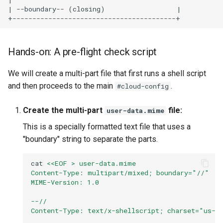
| --boundary-- (closing)                  |

Hands-on: A pre-flight check script
We will create a multi-part file that first runs a shell script
and then proceeds to the main
.
#cloud-config
Create the multi-part
file:
user-data.mime
This is a specially formatted text file that uses a
"boundary" string to separate the parts.
cat
<<EOF > user-data.mime
Content-Type: multipart/mixed; boundary="//"
MIME-Version: 1.0
--//
Content-Type: text/x-shellscript; charset="us-a