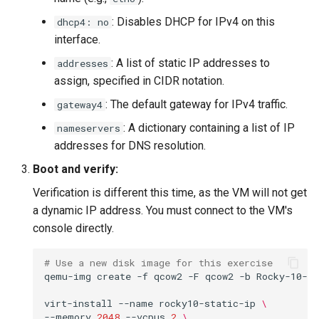
: Disables DHCP for IPv4 on this
dhcp4: no
interface.
: A list of static IP addresses to
addresses
assign, specified in CIDR notation.
: The default gateway for IPv4 traffic.
gateway4
: A dictionary containing a list of IP
nameservers
addresses for DNS resolution.
Boot and verify:
Verification is different this time, as the VM will not get
a dynamic IP address. You must connect to the VM's
console directly.
# Use a new disk image for this exercise
qemu-img
create
-f
qcow2
-F
qcow2
-b
Rocky-10-G
virt-install
--name
rocky10-static-ip
\
--memory
2048
--vcpus
2
\