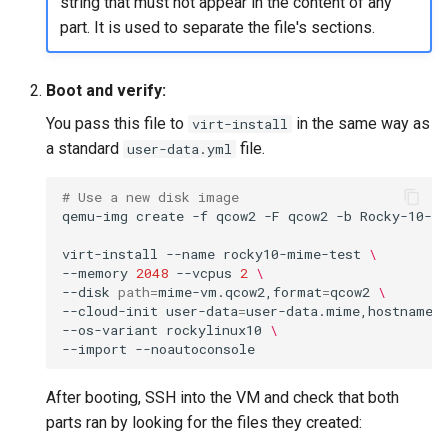
string that must not appear in the content of any
part. It is used to separate the file's sections.
Boot and verify:
You pass this file to
in the same way as
virt-install
a standard
file.
user-data.yml
# Use a new disk image
qemu-img
create
-f
qcow2
-F
qcow2
-b
Rocky-10-G
virt-install
--name
rocky10-mime-test
\
--memory
2048
--vcpus
2
\
--disk
path
=
mime-vm.qcow2,format
=
qcow2
\
--cloud-init
user-data
=
user-data.mime,hostname
=
--os-variant
rockylinux10
\
--import
After booting, SSH into the VM and check that both
parts ran by looking for the files they created: