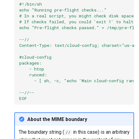
#!/bin/sh
echo "Running pre-flight checks..."
# In a real script, you might check disk space 
# If checks failed, you could 'exit 1' to halt c
echo "Pre-flight checks passed." > /tmp/pre-fli
--//
Content-Type: text/cloud-config; charset="us-as
#cloud-config
packages:
    - htop
    runcmd:
      - [ sh, -c, "echo 'Main cloud-config ran 
--//--
EOF
About the MIME boundary
The boundary string (
in this case) is an arbitrary
//