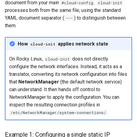
document from your main
.
#cloud-config
cloud-init
Conclusions
Release 8.6
processes both from the same file, using the standard
Labor 10: Konfigurieren vo
Part 5.3 Squid
SSH Certificate Authorities
bash — Zeichenketten-Farbe
YAML document separator (
) to distinguish between
---
kubectl für den Remotezugr
and Key Signing
Release 8.5
them.
Kapitel 6 – Mail-Server
Service `systemd` - Python
Labor 11: Bereitstellung vo
Systemd Units Hardening
Skript
Release 8.4
Pod-Netzwerkrouten
Part 7. High availability
How
applies network state
cloud-init
WireGuard VPN
Test der CPU-Kompatibilität
Neuerungen 8
Labo 12: Smoke-Test
On Rocky Linux,
does not directly
cloud-init
configure the network interfaces. Instead, it acts as a
torsocks - Routen-Traffic Via
Rocky Linux Summer of D
Labor 13: Aufräumen
Tor/SOCKS5
translator, converting its network configuration into files
2024
that
NetworkManager
(the default network service)
Mit Xorriso auf physische
can understand. It then hands off control to
CDs/DVDs brennen
NetworkManager to apply the configuration. You can
inspect the resulting connection profiles in
.
/etc/NetworkManager/system-connections/
Example 1: Configuring a single static IP