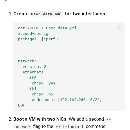
Create
for two interfaces:
user-data.yml
cat
<<EOF > user-data.yml
#cloud-config
packages: [iperf3]
---
network:
  version: 2
  ethernets:
    eth0:
      dhcp4: yes
    eth1:
      dhcp4: no
      addresses: [192.168.200.10/24]
EOF
Boot a VM with two NICs:
We add a second
--
flag to the
command.
network
virt-install