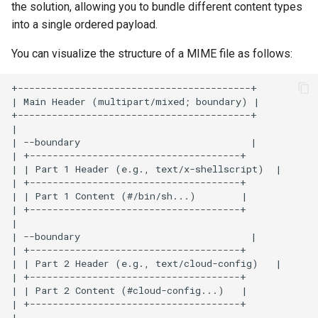
the solution, allowing you to bundle different content types
into a single ordered payload.
You can visualize the structure of a MIME file as follows:
+-----------------------------------------+

| Main Header (multipart/mixed; boundary) |

+-----------------------------------------+

|

| --boundary                              |

| +-------------------------------------+

| | Part 1 Header (e.g., text/x-shellscript)  |

| +-------------------------------------+

| | Part 1 Content (#/bin/sh...)        |

| +-------------------------------------+

|

| --boundary                              |

| +-------------------------------------+

| | Part 2 Header (e.g., text/cloud-config)   |

| +-------------------------------------+

| | Part 2 Content (#cloud-config...)   |

| +-------------------------------------+

|
