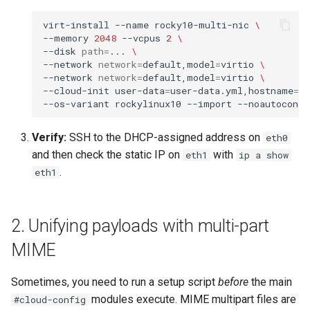
virt-install
--name
rocky10-multi-nic
\
--memory
2048
--vcpus
2
\
--disk
path
=
...
\
--network
network
=
default,model
=
virtio
\
--network
network
=
default,model
=
virtio
\
--cloud-init
user-data
=
user-data.yml,hostname
=
m
--os-variant
rockylinux10
--import
Verify:
SSH to the DHCP-assigned address on
eth0
and then check the static IP on
with
eth1
ip a show
.
eth1
2. Unifying payloads with multi-part
MIME
Sometimes, you need to run a setup script
before
the main
modules execute. MIME multipart files are
#cloud-config