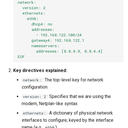
network:
  version: 2
  ethernets:
    eth0:
      dhcp4: no
      addresses:
        - 192.168.122.100/24
      gateway4: 192.168.122.1
      nameservers:
        addresses: [8.8.8.8, 8.8.4.4]
EOF
Key directives explained:
: The top-level key for network
network:
configuration.
: Specifies that we are using the
version: 2
modern, Netplan-like syntax.
: A dictionary of physical network
ethernets:
interfaces to configure, keyed by the interface
name (e.g.,
).
eth0