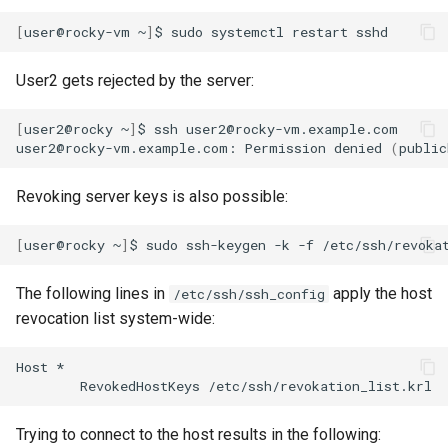
[
user@rocky-vm
~
]
$
sudo
systemctl
restart
User2 gets rejected by the server:
[
user2@rocky
~
]
$
ssh
user2@rocky-vm.example.com

user2@rocky-vm.example.com:
Permission
denied
(
public
Revoking server keys is also possible:
[
user@rocky
~
]
$
sudo
ssh-keygen
-k
-f
/etc/ssh/revoka
The following lines in
apply the host
/etc/ssh/ssh_config
revocation list system-wide:
Host
RevokedHostKeys
Trying to connect to the host results in the following: