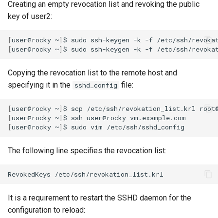
Creating an empty revocation list and revoking the public
key of user2:
[
user@rocky
~
]
$
sudo
ssh-keygen
-k
-f
[
user@rocky
~
]
$
sudo
ssh-keygen
-k
-f
/etc/ssh/revoka
Copying the revocation list to the remote host and
specifying it in the
file:
sshd_config
[
user@rocky
~
]
$
scp
/etc/ssh/revokation_list.krl
[
user@rocky
~
]
$
ssh
[
user@rocky
~
]
$
sudo
vim
The following line specifies the revocation list:
RevokedKeys
It is a requirement to restart the SSHD daemon for the
configuration to reload: