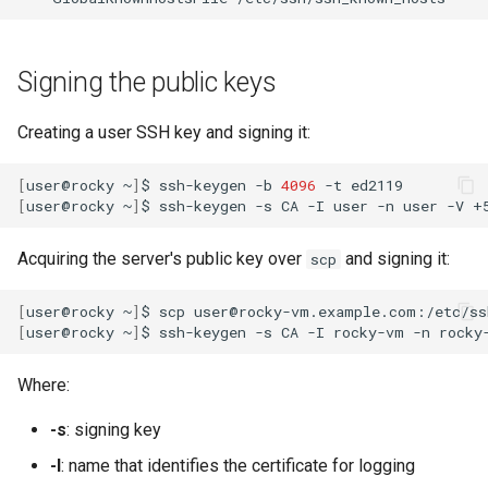
Signing the public keys
Creating a user SSH key and signing it:
[
user@rocky
~
]
$
ssh-keygen
-b
4096
-t
[
user@rocky
~
]
$
ssh-keygen
-s
CA
-I
user
-n
user
-V
+
Acquiring the server's public key over
and signing it:
scp
[
user@rocky
~
]
$
scp
user@rocky-vm.example.com:/etc/ss
[
user@rocky
~
]
$
ssh-keygen
-s
CA
-I
rocky-vm
-n
rocky
Where:
-s
: signing key
-I
: name that identifies the certificate for logging