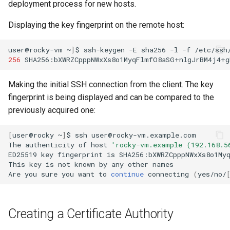
deployment process for new hosts.
Displaying the key fingerprint on the remote host:
user@rocky-vm
~
]
$
ssh-keygen
-E
sha256
-l
-f
/etc/ssh
256
SHA256:bXWRZCpppNWxXs8o1MyqFlmfO8aSG+nlgJrBM4j4+g
Making the initial SSH connection from the client. The key
fingerprint is being displayed and can be compared to the
previously acquired one:
[
user@rocky
~
]
$
ssh
user@rocky-vm.example.com

The
authenticity
of
host
'rocky-vm.example (192.168.5
ED25519
key
fingerprint
is
SHA256:bXWRZCpppNWxXs8o1Myq
This
key
is
not
known
by
any
other
names

Are
you
sure
you
want
to
continue
connecting
(
yes/no/
Creating a Certificate Authority