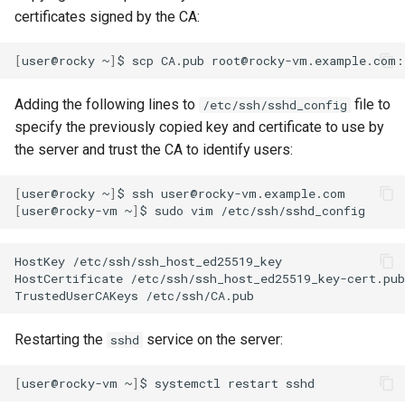
certificates signed by the CA:
[
user@rocky
~
]
$
scp
CA.pub
Adding the following lines to
file to
/etc/ssh/sshd_config
specify the previously copied key and certificate to use by
the server and trust the CA to identify users:
[
user@rocky
~
]
$
ssh
[
user@rocky-vm
~
]
$
sudo
vim
HostKey
/etc/ssh/ssh_host_ed25519_key

HostCertificate
/etc/ssh/ssh_host_ed25519_key-cert.pub

TrustedUserCAKeys
Restarting the
service on the server:
sshd
[
user@rocky-vm
~
]
$
systemctl
restart