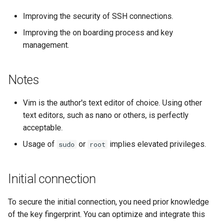
Conclusions
Release 8.6
Improving the security of SSH connections.
Labor 10: Konfigurieren vo
Part 5.3 Squid
bash — Zeichenketten-Farbe
Improving the on boarding process and key
kubectl für den Remotezugr
Release 8.5
management.
Kapitel 6 – Mail-Server
Service `systemd` - Python
Labor 11: Bereitstellung vo
Skript
Release 8.4
Pod-Netzwerkrouten
Part 7. High availability
Notes
Test der CPU-Kompatibilität
Neuerungen 8
Labo 12: Smoke-Test
Vim is the author's text editor of choice. Using other
torsocks - Routen-Traffic Via
Rocky Linux Summer of D
text editors, such as nano or others, is perfectly
Labor 13: Aufräumen
Tor/SOCKS5
2024
acceptable.
Usage of
or
implies elevated privileges.
Mit Xorriso auf physische
sudo
root
CDs/DVDs brennen
Initial connection
To secure the initial connection, you need prior knowledge
of the key fingerprint. You can optimize and integrate this