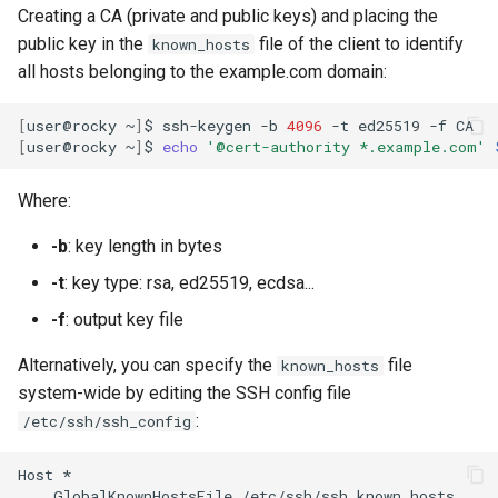
Creating a CA (private and public keys) and placing the
public key in the
file of the client to identify
known_hosts
all hosts belonging to the example.com domain:
[
user@rocky
~
]
$
ssh-keygen
-b
4096
-t
ed25519
-f
[
user@rocky
~
]
$
echo
'@cert-authority *.example.com'
Where:
-b
: key length in bytes
-t
: key type: rsa, ed25519, ecdsa...
-f
: output key file
Alternatively, you can specify the
file
known_hosts
system-wide by editing the SSH config file
:
/etc/ssh/ssh_config
Host
GlobalKnownHostsFile