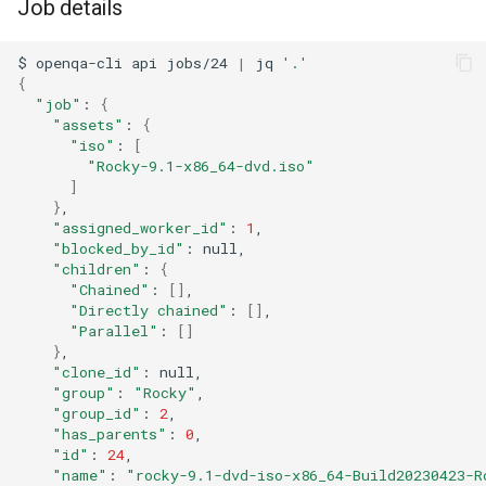
Job details
$
openqa-cli
api
jobs/24
|
jq
'.'
{
"job"
:
{
"assets"
:
{
"iso"
:
[
"Rocky-9.1-x86_64-dvd.iso"
]
}
"assigned_worker_id"
:
1
"blocked_by_id"
:
"children"
:
{
"Chained"
:
[]
"Directly chained"
:
[]
"Parallel"
:
[]
}
"clone_id"
:
"group"
:
"Rocky"
"group_id"
:
2
"has_parents"
:
0
"id"
:
24
"name"
:
"rocky-9.1-dvd-iso-x86_64-Build20230423-R