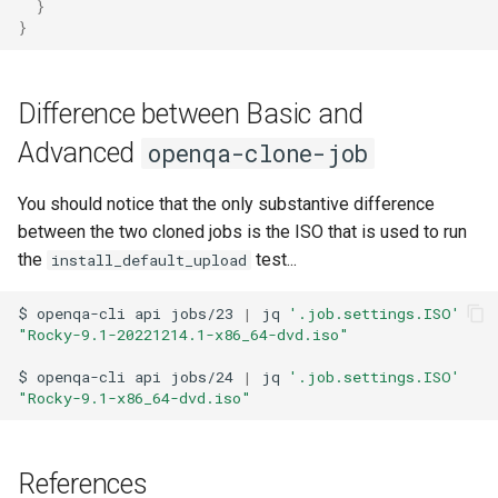
}
}
Difference between Basic and
Advanced
openqa-clone-job
You should notice that the only substantive difference
between the two cloned jobs is the ISO that is used to run
the
test...
install_default_upload
$
openqa-cli
api
jobs/23
|
jq
'.job.settings.ISO'
"Rocky-9.1-20221214.1-x86_64-dvd.iso"
$
openqa-cli
api
jobs/24
|
jq
'.job.settings.ISO'
"Rocky-9.1-x86_64-dvd.iso"
References