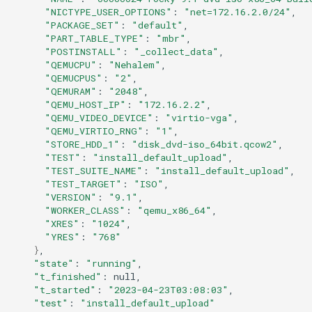
"NICTYPE_USER_OPTIONS"
:
"net=172.16.2.0/24"
"PACKAGE_SET"
:
"default"
"PART_TABLE_TYPE"
:
"mbr"
"POSTINSTALL"
:
"_collect_data"
"QEMUCPU"
:
"Nehalem"
"QEMUCPUS"
:
"2"
"QEMURAM"
:
"2048"
"QEMU_HOST_IP"
:
"172.16.2.2"
"QEMU_VIDEO_DEVICE"
:
"virtio-vga"
"QEMU_VIRTIO_RNG"
:
"1"
"STORE_HDD_1"
:
"disk_dvd-iso_64bit.qcow2"
"TEST"
:
"install_default_upload"
"TEST_SUITE_NAME"
:
"install_default_upload"
"TEST_TARGET"
:
"ISO"
"VERSION"
:
"9.1"
"WORKER_CLASS"
:
"qemu_x86_64"
"XRES"
:
"1024"
"YRES"
:
"768"
}
"state"
:
"running"
"t_finished"
:
"t_started"
:
"2023-04-23T03:08:03"
"test"
:
"install_default_upload"