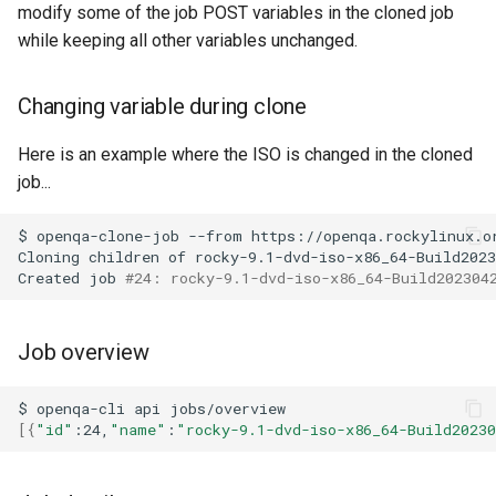
modify some of the job POST variables in the cloned job
while keeping all other variables unchanged.
Changing variable during clone
Here is an example where the ISO is changed in the cloned
job...
$
openqa-clone-job
--from
https://openqa.rockylinux.o
Cloning
children
of
rocky-9.1-dvd-iso-x86_64-Build2023
Created
job
#24: rocky-9.1-dvd-iso-x86_64-Build202304
Job overview
$
openqa-cli
api
[{
"id"
:24,
"name"
:
"rocky-9.1-dvd-iso-x86_64-Build2023