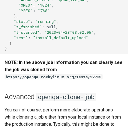
QA:Testcase Vagrant Images
"XRES"
:
"1024"
"YRES"
:
"768"
}
"state"
:
"running"
"t_finished"
:
"t_started"
:
"2023-04-23T03:02:06"
"test"
:
"install_default_upload"
}
}
NOTE: In the above job information you can clearly see
the job was cloned from
.
https://openqa.rockylinux.org/tests/22735
Advanced
openqa-clone-job
You can, of course, perform more elaborate operations
while cloneing a job either from your local instance or from
the production instance. Typically, this might be done to