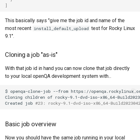
]
Installation
Desktop
Conclusions
Release 8.6
Labor 10: Konfigurieren vo
Part 5.3 Squid
bash — Zeichenketten-Farbe
SSH Certificate Authorities
This basically says "give me the job id and name of the
kubectl für den Remotezugr
QA:Testcase Media File
DNS
and Key Signing
Release 8.5
most recent
test for Rocky Linux
install_default_upload
Conflicts
Kapitel 6 – Mail-Server
Service `systemd` - Python
Labor 11: Bereitstellung vo
9.1".
Editors
Skript
Systemd Units Hardening
Release 8.4
Pod-Netzwerkrouten
QA:Testcase Media
Part 7. High availability
Repoclosure
Email
Test der CPU-Kompatibilität
WireGuard VPN
Neuerungen 8
Cloning a job "as-is"
Labo 12: Smoke-Test
QA:Testcase Media USB dd
File Sharing Services
torsocks - Routen-Traffic Via
With that job id in hand you can now clone that job directly
Rocky Linux Summer of D
Labor 13: Aufräumen
Tor/SOCKS5
to your local openQA development system with...
2024
QA:Testcase Minimal
Filesystems
Installation
Mit Xorriso auf physische
$
openqa-clone-job
--from
https://openqa.rockylinux.o
Cloning
children
of
rocky-9.1-dvd-iso-x86_64-Build2023
CDs/DVDs brennen
Hardware
Created
job
#23: rocky-9.1-dvd-iso-x86_64-Build202304
QA:Testcase Network
Attached Storage
HPC
Basic job overview
QA:Testcase Packages and
Interoperability
Installer Sources
Now you should have the same job running in your local