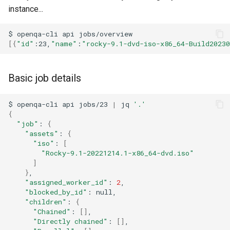
ISOs
instance...
QA:Testcase Packages No
Insights
Kernel
$
openqa-cli
api
[{
"id"
:23,
"name"
:
"rocky-9.1-dvd-iso-x86_64-Build2023
QA:Testcase Packages No
Migrating cgroups v1 to v2 on
RHSM
Rocky Linux
Basic job details
QA:Testcase Application
Mirror Management
$
openqa-cli
api
jobs/23
|
jq
'.'
Functionality
{
Network
"job"
:
{
QA:Testcase Artwork and
"assets"
:
{
Assets
"iso"
:
[
Package Management
"Rocky-9.1-20221214.1-x86_64-dvd.iso"
]
QA:Testcase GNOME UI
Proxies
}
Functionality
"assigned_worker_id"
:
2
"blocked_by_id"
:
Repositories
"children"
:
{
QA:Testcase Identity
"Chained"
:
[]
Management
Security
"Directly chained"
:
[]