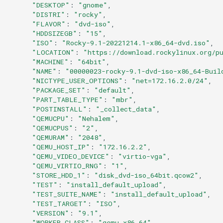
"DESKTOP"
:
"gnome"
Services
"DISTRI"
:
"rocky"
"FLAVOR"
:
"dvd-iso"
QA:Testcase RDP Graphics
"HDDSIZEGB"
:
"15"
"ISO"
:
"Rocky-9.1-20221214.1-x86_64-dvd.iso"
Mode
"LOCATION"
:
"https://download.rockylinux.org/p
"MACHINE"
:
"64bit"
QA:Testcase Media Repo
"NAME"
:
"00000023-rocky-9.1-dvd-iso-x86_64-Buil
Compare
"NICTYPE_USER_OPTIONS"
:
"net=172.16.2.0/24"
"PACKAGE_SET"
:
"default"
"PART_TABLE_TYPE"
:
"mbr"
QA:Testcase Storage Volume
"POSTINSTALL"
:
"_collect_data"
Resize
"QEMUCPU"
:
"Nehalem"
"QEMUCPUS"
:
"2"
"QEMURAM"
:
"2048"
QA:Testcase Template
"QEMU_HOST_IP"
:
"172.16.2.2"
"QEMU_VIDEO_DEVICE"
:
"virtio-vga"
QA:Testcase Update Image
"QEMU_VIRTIO_RNG"
:
"1"
"STORE_HDD_1"
:
"disk_dvd-iso_64bit.qcow2"
"TEST"
:
"install_default_upload"
QA:Testcase VNC Graphics
"TEST_SUITE_NAME"
:
"install_default_upload"
Mode
"TEST_TARGET"
:
"ISO"
"VERSION"
:
"9.1"
"WORKER_CLASS"
:
"qemu_x86_64"