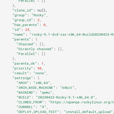
"Parallel"
:
[]
}
QA:Testcase Keyboard
Troubleshooting
"clone_id"
:
Layout
"group"
:
"Rocky"
"group_id"
:
2
Virtualization
"has_parents"
:
0
QA:Testcase Module Streams
"id"
:
23
Web
"name"
:
"rocky-9.1-dvd-iso-x86_64-Build20230423-R
QA:Testcase Multimonitor
"parents"
:
{
Setup
"Chained"
:
[]
"Directly chained"
:
[]
"Parallel"
:
[]
QA:Testcase Basic Package
}
installs
"parents_ok"
:
1
"priority"
:
50
"result"
:
"none"
QA:Testcase SELinux Errors
"settings"
:
{
on Desktop clients
"ARCH"
:
"x86_64"
"ARCH_BASE_MACHINE"
:
"64bit"
"BACKEND"
:
"qemu"
QA:Testcase SELinux Errors
"BUILD"
:
"20230423-Rocky-9.1-x86_64.0"
on Server installations
"CLONED_FROM"
:
"https://openqa.rockylinux.org/
"CURRREL"
:
"9"
QA:Testcase System
"DEPLOY_UPLOAD_TEST"
:
"install_default_upload"