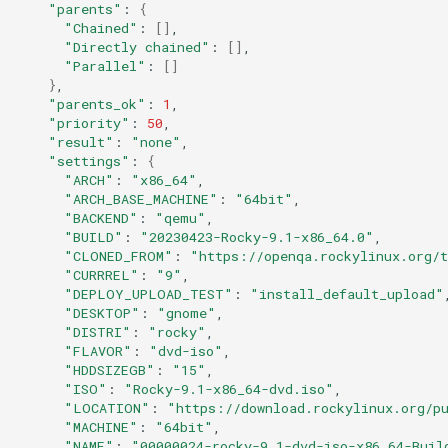
"parents"
:
{
"Chained"
:
[]
"Directly chained"
:
[]
"Parallel"
:
[]
}
"parents_ok"
:
1
"priority"
:
50
"result"
:
"none"
"settings"
:
{
"ARCH"
:
"x86_64"
"ARCH_BASE_MACHINE"
:
"64bit"
"BACKEND"
:
"qemu"
"BUILD"
:
"20230423-Rocky-9.1-x86_64.0"
"CLONED_FROM"
:
"https://openqa.rockylinux.org/
"CURRREL"
:
"9"
"DEPLOY_UPLOAD_TEST"
:
"install_default_upload"
"DESKTOP"
:
"gnome"
"DISTRI"
:
"rocky"
"FLAVOR"
:
"dvd-iso"
"HDDSIZEGB"
:
"15"
"ISO"
:
"Rocky-9.1-x86_64-dvd.iso"
"LOCATION"
:
"https://download.rockylinux.org/p
"MACHINE"
:
"64bit"
"NAME"
:
"00000024-rocky-9.1-dvd-iso-x86_64-Buil