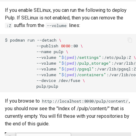
Conclusions
Release 8.6
If you enable SELinux, you can run the following to deploy
Labor 10: Konfigurieren vo
Part 5.3 Squid
SSH Certificate Authorities
bash — Zeichenketten-Farbe
Pulp. If SELinux is not enabled, then you can remove the
kubectl für den Remotezugr
and Key Signing
Release 8.5
suffix from the
lines:
:Z
--volume
Kapitel 6 – Mail-Server
Service `systemd` - Python
Labor 11: Bereitstellung vo
Systemd Units Hardening
Skript
Release 8.4
$
podman
run
--detach
\
Pod-Netzwerkrouten
Part 7. High availability
--publish
8080
:80
\
WireGuard VPN
Test der CPU-Kompatibilität
--name
pulp
\
Neuerungen 8
Labo 12: Smoke-Test
--volume
"
$(
pwd
)
/settings"
:/etc/pulp:Z
\
--volume
"
$(
pwd
)
/pulp_storage"
:/var/lib/
torsocks - Routen-Traffic Via
Rocky Linux Summer of D
--volume
"
$(
pwd
)
/pgsql"
:/var/lib/pgsql:Z
Labor 13: Aufräumen
Tor/SOCKS5
2024
--volume
"
$(
pwd
)
/containers"
:/var/lib/co
--device
/dev/fuse
\
Mit Xorriso auf physische
CDs/DVDs brennen
If you browse to
,
http://localhost:8080/pulp/content/
you should now see the "Index of /pulp/content/" that is
currently empty. You will fill these with your repositories by
the end of this guide.