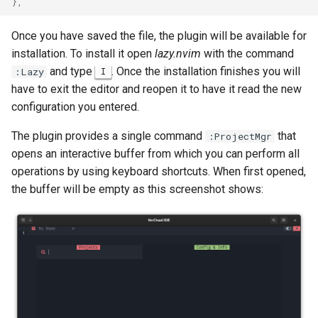
},
Desktop
Conclusions
Release 8.6
Labor 10: Konfigurieren vo
Part 5.3 Squid
bash — Zeichenketten-Farbe
SSH Certificate Authorities
Once you have saved the file, the plugin will be available for
kubectl für den Remotezugr
DNS
and Key Signing
Release 8.5
installation. To install it open
lazy.nvim
with the command
Kapitel 6 – Mail-Server
Service `systemd` - Python
and type
. Once the installation finishes you will
:Lazy
I
Labor 11: Bereitstellung vo
Editors
Skript
Systemd Units Hardening
Release 8.4
have to exit the editor and reopen it to have it read the new
Pod-Netzwerkrouten
Part 7. High availability
configuration you entered.
Email
Test der CPU-Kompatibilität
WireGuard VPN
Neuerungen 8
Labo 12: Smoke-Test
The plugin provides a single command
that
:ProjectMgr
opens an interactive buffer from which you can perform all
File Sharing Services
torsocks - Routen-Traffic Via
Rocky Linux Summer of D
Labor 13: Aufräumen
Tor/SOCKS5
operations by using keyboard shortcuts. When first opened,
2024
Filesystems
the buffer will be empty as this screenshot shows:
Mit Xorriso auf physische
CDs/DVDs brennen
Hardware
HPC
Interoperability