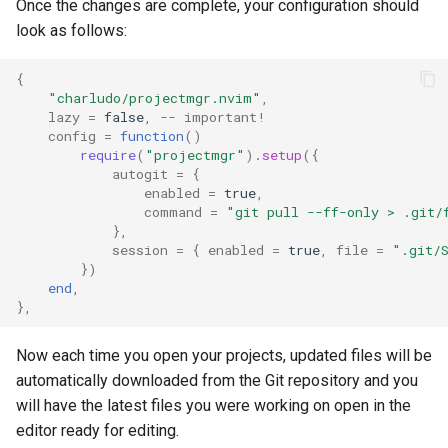
Once the changes are complete, your configuration should
look as follows:
{
"charludo/projectmgr.nvim"
,
lazy
=
false
,
-- important!
config
=
function
()
require
(
"projectmgr"
).
setup
({
autogit
=
{
enabled
=
true
,
command
=
"git pull --ff-only > .git/
},
session
=
{
enabled
=
true
,
file
=
".git/
})
end
,
},
Now each time you open your projects, updated files will be
automatically downloaded from the Git repository and you
will have the latest files you were working on open in the
editor ready for editing.