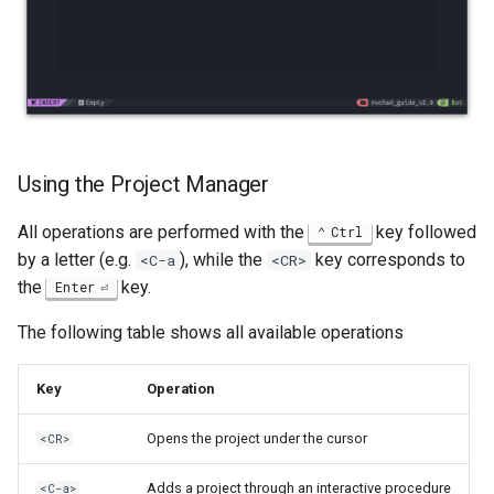
ISOs
Kernel
Migrating cgroups v1 to v2 on
Rocky Linux
Using the Project Manager
Mirror Management
All operations are performed with the
key followed
Ctrl
Network
by a letter (e.g.
), while the
key corresponds to
<C-a
<CR>
the
key.
Enter
Package Management
The following table shows all available operations
Proxies
Key
Operation
Repositories
Opens the project under the cursor
<CR>
Security
Adds a project through an interactive procedure
<C-a>