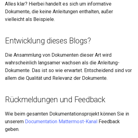
Alles klar? Hierbei handelt es sich um informative
ISOs
Dokumente, die keine Anleitungen enthalten, außer
vielleicht als Beispiele.
Kernel
Migrating cgroups v1 to v2 on
Entwicklung dieses Blogs?
Rocky Linux
Die Ansammlung von Dokumenten dieser Art wird
Mirror Management
wahrscheinlich langsamer wachsen als die Anleitung-
Dokumente. Das ist so wie erwartet. Entscheidend sind vor
Network
allem die Qualität und Relevanz der Dokumente.
Package Management
Rückmeldungen und Feedback
Proxies
Wie beim gesamten Dokumentationsprojekt können Sie in
Repositories
unserem
Documentation Mattermost-Kanal
Feedback
geben.
Security