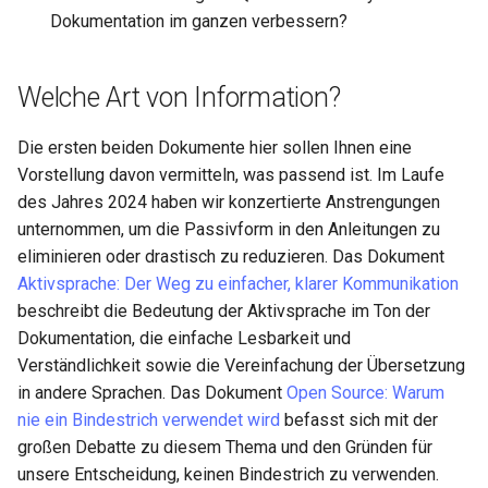
Dokumentation im ganzen verbessern?
Desktop
Conclusions
Release 8.6
Labor 10: Konfigurieren vo
Part 5.3 Squid
bash — Zeichenketten-Farbe
SSH Certificate Authorities
kubectl für den Remotezugr
DNS
and Key Signing
Release 8.5
Welche Art von Information?
Kapitel 6 – Mail-Server
Service `systemd` - Python
Labor 11: Bereitstellung vo
Editors
Skript
Systemd Units Hardening
Release 8.4
Die ersten beiden Dokumente hier sollen Ihnen eine
Pod-Netzwerkrouten
Part 7. High availability
Vorstellung davon vermitteln, was passend ist. Im Laufe
Email
Test der CPU-Kompatibilität
WireGuard VPN
Neuerungen 8
des Jahres 2024 haben wir konzertierte Anstrengungen
Labo 12: Smoke-Test
unternommen, um die Passivform in den Anleitungen zu
File Sharing Services
torsocks - Routen-Traffic Via
Rocky Linux Summer of D
eliminieren oder drastisch zu reduzieren. Das Dokument
Labor 13: Aufräumen
Tor/SOCKS5
2024
Aktivsprache: Der Weg zu einfacher, klarer Kommunikation
Filesystems
beschreibt die Bedeutung der Aktivsprache im Ton der
Mit Xorriso auf physische
Dokumentation, die einfache Lesbarkeit und
CDs/DVDs brennen
Hardware
Verständlichkeit sowie die Vereinfachung der Übersetzung
in andere Sprachen. Das Dokument
Open Source: Warum
HPC
nie ein Bindestrich verwendet wird
befasst sich mit der
großen Debatte zu diesem Thema und den Gründen für
Interoperability
unsere Entscheidung, keinen Bindestrich zu verwenden.