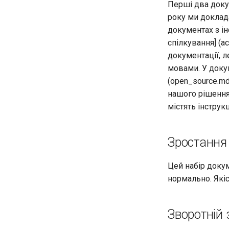
Перші два докум
року ми доклада
документах з ін
спілкування] (a
документації, л
мовами. У докум
(open_source.m
нашого рішення 
містять інструк
Зростання 
Цей набір докум
нормально. Якіс
Зворотній 