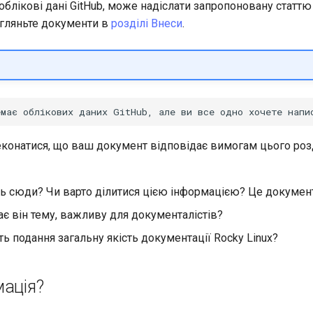
облікові дані GitHub, може надіслати запропоновану статтю
егляньте документи в
розділі Внеси
.
еконатися, що ваш документ відповідає вимогам цього розд
ь сюди? Чи варто ділитися цією інформацією? Це документ 
є він тему, важливу для документалістів?
ь подання загальну якість документації Rocky Linux?
мація?