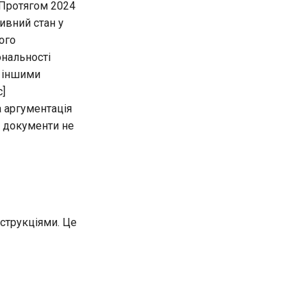
 Протягом 2024
ивний стан у
ного
ональності
у іншими
с]
а аргументація
і документи не
нструкціями. Це