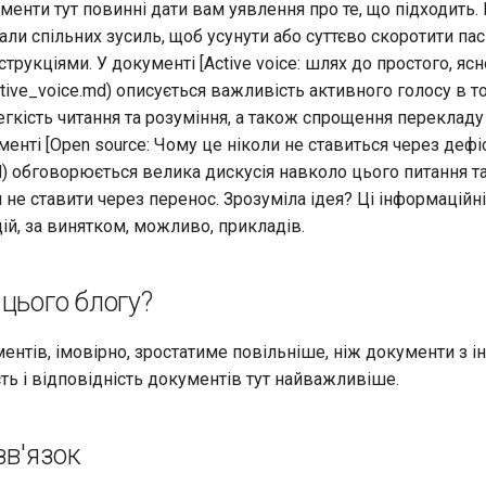
енти тут повинні дати вам уявлення про те, що підходить.
ли спільних зусиль, щоб усунути або суттєво скоротити пас
струкціями. У документі [Active voice: шлях до простого, яс
ctive_voice.md) описується важливість активного голосу в т
егкість читання та розуміння, а також спрощення переклад
енті [Open source: Чому це ніколи не ставиться через дефі
d) обговорюється велика дискусія навколо цього питання т
не ставити через перенос. Зрозуміла ідея? Ці інформаційн
цій, за винятком, можливо, прикладів.
цього блогу?
ентів, імовірно, зростатиме повільніше, ніж документи з і
ть і відповідність документів тут найважливіше.
зв'язок