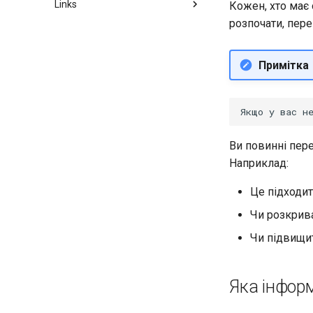
Links
Кожен, хто має 
розпочати, пер
Rocky Links
SIGs
Групи по інтересам
Примітка
Ви повинні пер
Наприклад:
Це підходит
Чи розкрива
Чи підвищит
Яка інфор