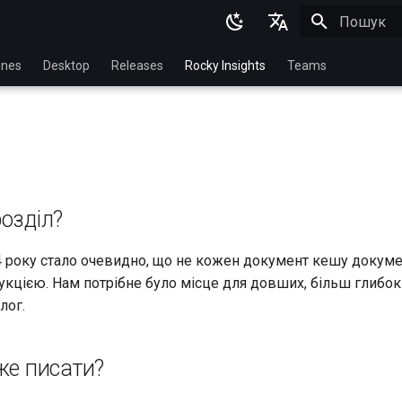
Пошук роз
English
nes
Desktop
Releases
Rocky Insights
Teams
Ukrainian
Deutsch
Français
Español
озділ?
Italian
日本語
4 року стало очевидно, що не кожен документ кешу докуме
рукцією. Нам потрібне було місце для довших, більш глибок
한국어
лог.
简体中文
же писати?