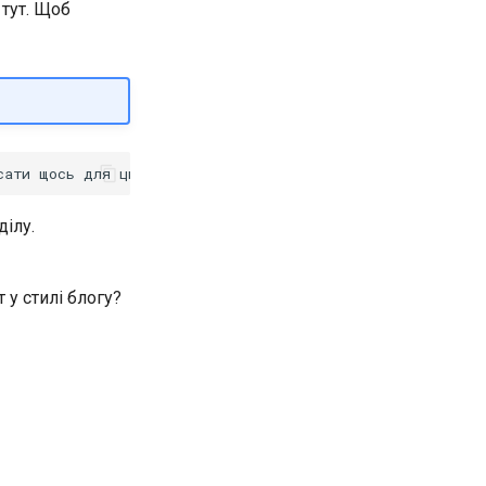
 тут. Щоб
ілу.
у стилі блогу?