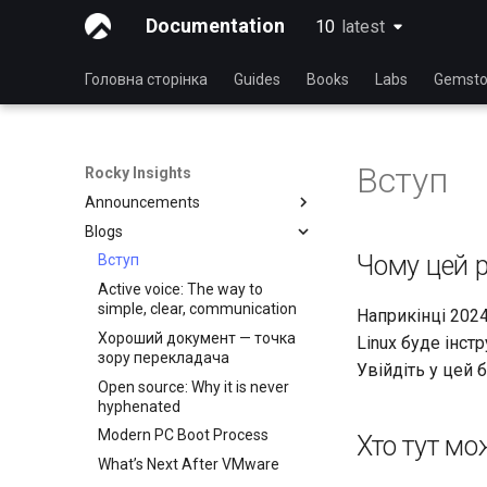
Documentation
10
latest
latest
Головна сторінка
Guides
Books
Labs
Gemsto
Вступ
Rocky Insights
Announcements
Blogs
Introduction
Чому цей р
RSOD
Вступ
Active voice: The way to
Rocky Summer of Docs
simple, clear, communication
Наприкінці 202
2024
Хороший документ — точка
Linux буде інст
Rocky Linux Summer of
зору перекладача
Docs 2024
Увійдіть у цей б
Open source: Why it is never
hyphenated
Modern PC Boot Process
Хто тут мо
What’s Next After VMware