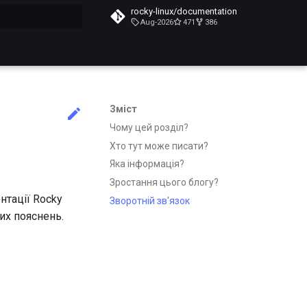
rocky-linux/documentation
Aug-2026
471
386
почато
Зміст
Чому цей розділ?
Хто тут може писати?
Яка інформація?
Зростання цього блогу?
нтації Rocky
Зворотній зв'язок
их пояснень.