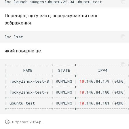
lxc
launch
images:ubuntu/22.04
Перевірте, що у вас є, перерахувавши свої
зображення:
lxc
який поверне це:
|
NAME
|
STATE
|
IPV4
|
rockylinux-test-8
|
RUNNING
|
10
.146.84.179
(
eth0
)
|
rockylinux-test-9
|
RUNNING
|
10
.146.84.180
(
eth0
)
|
ubuntu-test
|
RUNNING
|
10
.146.84.181
(
eth0
)
10 травня 2024 р.