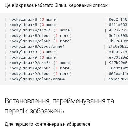
Лабораторна робота 9:
Частина 5.1 HAProxy
Це відкриває набагато більш керований список:
допомогою Valuta в GN
Database
Керування журналами
Реліз 8.6
Завантаження робочих
Сервер FreeRADIUS RAD
bash - колір рядка
вузлів Kubernetes
|
rockylinux/8
(
3
more
)
|
0ed2f148
Частина 5.2 Varnish
Desktop
із Samba Active Directory
Conclusions
Реліз 8.5
|
rockylinux/8
(
3
more
)
|
6411a033
Служба Systemd – сценарій
|
rockylinux/8/arm64
(
1
more
)
|
e6777773
Лабораторна робота 10:
Частина 5.3 Squid
DNS
OpenVPN
Python
Реліз 8.4
|
rockylinux/8/cloud
(
1
more
)
|
3d2fe303
Налаштування kubectl дл
|
rockylinux/8/cloud
(
1
more
)
|
7b37619b
віддаленого доступу
|
rockylinux/8/cloud/arm64
|
21c930b2
Частина 5.3 Squid
Editors
Центри сертифікації SSH 
Перевіка сумісності ЦП
Журнал змін 8
|
rockylinux/9
(
3
more
)
|
61b0171b
підписування ключів
|
rockylinux/9
(
3
more
)
|
e7738a0e
Лабораторна робота 11:
Частина 6. Поштові
Email
torsocks - Маршрут трафіку
|
rockylinux/9/arm64
(
1
more
)
|
917b92a5
Надання мережевих
|
rockylinux/9/cloud
(
1
more
)
|
16d3f18f
сервери
Зміцнення підрозділів
через Tor/SOCKS5
|
rockylinux/9/cloud
(
1
more
)
|
605eadf1
маршрутів Pod
Systemd
File Sharing Services
|
rockylinux/9/cloud/arm64
|
db3ce707
Частина 7 Висока
Запис на фізичний CD/DVD
Лабораторна робота 12:
доступність
WireGuard VPN
Filesystems
за допомогою Xorriso
Smoke Test
Встановлення, перейменування та
Hardware
Лабораторна робота 13:
перелік зображень
Очищення
HPC
Для першого контейнера ви збираєтеся