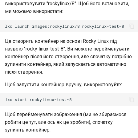
використовувати "rockylinux/8". Щоб його встановити,
Interoperability
ми
можемо
використати:
ISOs
lxc
launch
images:rockylinux/8
Kernel
Це створить контейнер на основі Rocky Linux під
назвою "rocky linux-test-8". Ви можете перейменувати
Migrating cgroups v1 to v2 on
контейнер після його створення, але спочатку потрібно
Rocky Linux
зупинити контейнер, який запускається автоматично
Mirror Management
після створення.
Щоб запустити контейнер вручну, використовуйте:
Network
lxc
start
Package Management
Щоб перейменувати зображення (ми не збираємося
Proxies
робити це тут, але ось як це зробити), спочатку
зупиніть контейнер:
Repositories