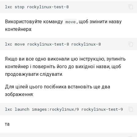
lxc
stop
Security
Використовуйте команду
, щоб змінити назву
move
Troubleshooting
контейнера:
Virtualization
lxc
move
rockylinux-test-8
Web
Якщо ви все одно виконали цю інструкцію, зупиніть
контейнер і поверніть його до вихідної назви, щоб
продовжувати слідувати.
Для цілей цього посібника встановіть ще два
зображення:
lxc
launch
images:rockylinux/9
та