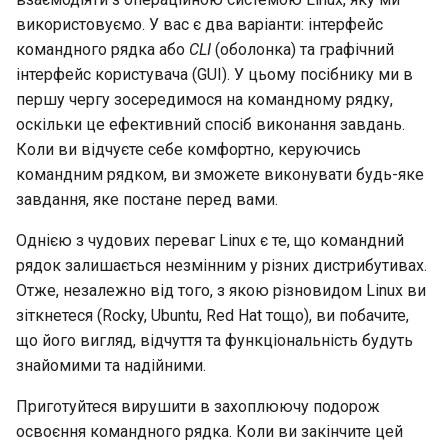
Лабораторна робота 9:
Частина 5.1 HAProxy
допомогою Valuta в GN
Database
Керування журналами
Реліз 8.6
використовуємо. У вас є два варіанти: інтерфейс
Завантаження робочих
Сервер FreeRADIUS RAD
bash - колір рядка
командного рядка або
CLI
(оболонка) та графічний
вузлів Kubernetes
Частина 5.2 Varnish
Desktop
із Samba Active Directory
Conclusions
Реліз 8.5
інтерфейс користувача (GUI). У цьому посібнику ми в
Служба Systemd – сценарій
першу чергу зосередимося на командному рядку,
Лабораторна робота 10:
Частина 5.3 Squid
DNS
OpenVPN
Python
Реліз 8.4
оскільки це ефективний спосіб виконання завдань.
Налаштування kubectl для
Коли ви відчуєте себе комфортно, керуючись
віддаленого доступу
Частина 5.3 Squid
Editors
Центри сертифікації SSH 
Перевіка сумісності ЦП
Журнал змін 8
командним рядком, ви зможете виконувати будь-яке
підписування ключів
завдання, яке постане перед вами.
Лабораторна робота 11:
Частина 6. Поштові
Email
torsocks - Маршрут трафіку
Надання мережевих
сервери
Однією з чудових переваг Linux є те, що командний
Зміцнення підрозділів
через Tor/SOCKS5
маршрутів Pod
Systemd
File Sharing Services
рядок залишається незмінним у різних дистрибутивах.
Частина 7 Висока
Запис на фізичний CD/DVD
Отже, незалежно від того, з якою різновидом Linux ви
Лабораторна робота 12:
доступність
WireGuard VPN
Filesystems
за допомогою Xorriso
зіткнетеся (Rocky, Ubuntu, Red Hat тощо), ви побачите,
Smoke Test
що його вигляд, відчуття та функціональність будуть
Hardware
знайомими та надійними.
Лабораторна робота 13:
Очищення
Приготуйтеся вирушити в захоплюючу подорож
HPC
освоєння командного рядка. Коли ви закінчите цей