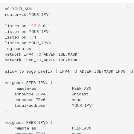
AS
YOUR_ASN

router-id
YOUR_IPV4

listen
on
127
.0.0.1

listen
on
YOUR_IPV4

listen
on
::1

listen
on
YOUR_IPV6

log
updates

network
IPV4_TO_ADVERTISE/MASK

network
IPV6_TO_ADVERTISE/MASK

allow
to
ebgp
prefix
{
IPV4_TO_ADVERTISE/MASK
IPV6_TO
neighbor
PEER_IPV4
{
remote-as
announce
IPv4
announce
IPv6
local-address
}
neighbor
PEER_IPV6
{
remote-as
announce
IPv4