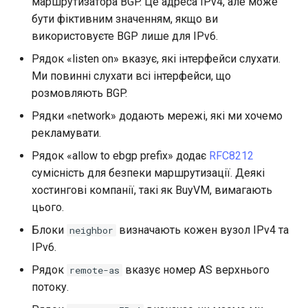
маршрутизатора BGP. Це адреса IPv4, але може
бути фіктивним значенням, якщо ви
використовуєте BGP лише для IPv6.
Рядок «listen on» вказує, які інтерфейси слухати.
Ми повинні слухати всі інтерфейси, що
розмовляють BGP.
Рядки «network» додають мережі, які ми хочемо
рекламувати.
Рядок «allow to ebgp prefix» додає
RFC8212
сумісність для безпеки маршрутизації. Деякі
хостингові компанії, такі як BuyVM, вимагають
цього.
Блоки
визначають кожен вузол IPv4 та
neighbor
IPv6.
Рядок
вказує номер AS верхнього
remote-as
потоку.