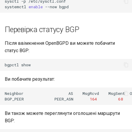
sysctl
-p
/etc/sysctl.conf

systemctl
enable
--now
Перевірка статусу BGP
Після ввімкнення OpenBGPD ви можете побачити
статус BGP:
bgpctl
Ви побачите результат:
Neighbor
AS
MsgRcvd
MsgSent
BGP_PEER
PEER_ASN
164
68
Ви також можете переглянути оголошені маршрути
BGP: