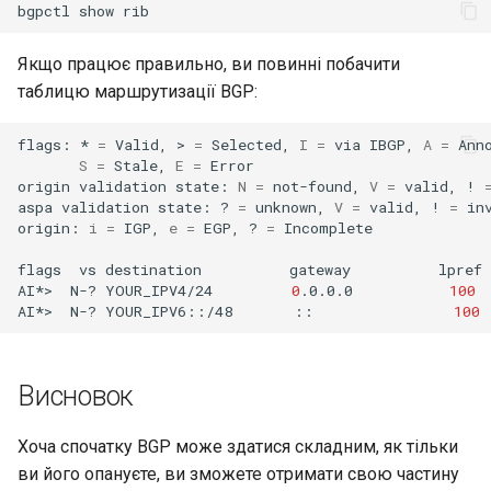
bgpctl
show
Якщо працює правильно, ви повинні побачити
таблицю маршрутизації BGP:
flags:
*
=
Valid,
>
=
Selected,
I
=
via
IBGP,
A
=
S
=
Stale,
E
=
Error

origin
validation
state:
N
=
not-found,
V
=
valid,
!
aspa
validation
state:
?
=
unknown,
V
=
valid,
!
=
inv
origin:
i
=
IGP,
e
=
EGP,
?
=
Incomplete

flags
vs
destination
gateway
lpref
AI*>
N-?
YOUR_IPV4/24
0
.0.0.0
100
AI*>
N-?
YOUR_IPV6::/48
::
100
Висновок
Хоча спочатку BGP може здатися складним, як тільки
ви його опануєте, ви зможете отримати свою частину