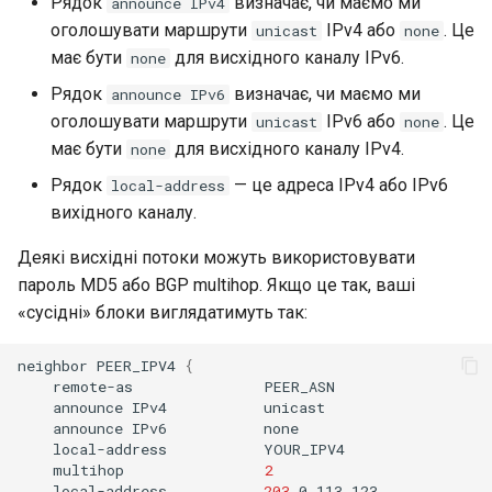
Рядок
визначає, чи маємо ми
announce IPv4
оголошувати маршрути
IPv4 або
. Це
unicast
none
має бути
для висхідного каналу IPv6.
none
Рядок
визначає, чи маємо ми
announce IPv6
оголошувати маршрути
IPv6 або
. Це
unicast
none
має бути
для висхідного каналу IPv4.
none
Рядок
— це адреса IPv4 або IPv6
local-address
вихідного каналу.
Деякі висхідні потоки можуть використовувати
пароль MD5 або BGP multihop. Якщо це так, ваші
«сусідні» блоки виглядатимуть так:
neighbor
PEER_IPV4
{
remote-as
announce
IPv4
announce
IPv6
local-address
multihop
2
local-address
203