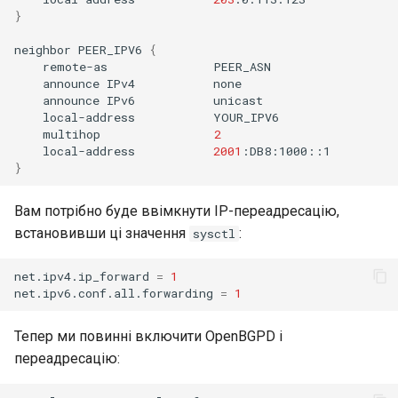
}
neighbor
PEER_IPV6
{
remote-as
announce
IPv4
announce
IPv6
local-address
multihop
2
local-address
2001
}
Вам потрібно буде ввімкнути IP-переадресацію,
встановивши ці значення
:
sysctl
net.ipv4.ip_forward
=
1
net.ipv6.conf.all.forwarding
=
1
Тепер ми повинні включити OpenBGPD і
переадресацію: