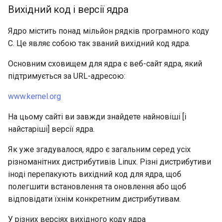
Interoperability
Вихідний код і версії ядра
ISOs
Ядро містить понад мільйон рядків програмного коду
C. Це являє собою так званий вихідний код ядра.
Kernel
Основним сховищем для ядра є веб-сайт ядра, який
підтримується за URL-адресою:
Migrating cgroups v1 to v2 on
Rocky Linux
www.kernel.org
Mirror Management
На цьому сайті ви завжди знайдете найновіші [і
найстаріші] версії ядра.
Network
Як уже згадувалося, ядро є загальним серед усіх
різноманітних дистрибутивів Linux. Різні дистрибутиви
Package Management
іноді перепакують вихідний код для ядра, щоб
полегшити встановлення та оновлення або щоб
Proxies
відповідати їхнім конкретним дистрибутивам.
Repositories
У різних версіях вихідного коду ядра