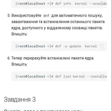
[
root@localhost
~
]
# dnf info  kernel --available
Використовуйте
для автоматичного пошуку,
dnf
завантаження та встановлення останнього пакета
ядра, доступного у віддаленому сховищі пакетів.
Впишіть:
[
root@localhost
~
]
# dnf -y update  kernel
Тепер перерахуйте встановлені пакети ядра.
Впишіть:
[
root@localhost
~
]
# dnf list kernel --installed
Завдання 3