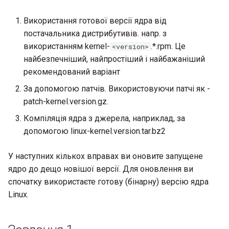
Використання готової версії ядра від
постачальника дистрибутивів. напр. з
використанням kernel-
.*.rpm. Це
<version>
найбезпечніший, найпростіший і найбажаніший
рекомендований варіант
За допомогою патчів. Використовуючи патчі як -
patch-kernel.version.gz.
Компіляція ядра з джерела, наприклад, за
допомогою linux-kernel.version.tar.bz2
У наступних кількох вправах ви оновите запущене
ядро до дещо новішої версії. Для оновлення ви
спочатку використаєте готову (бінарну) версію ядра
Linux.