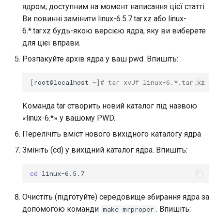
ядром, доступним на момент написання цієї статті.
Ви повинні замінити linux-6.5.7.tar.xz або linux-
6.*.tar.xz будь-якою версією ядра, яку ви виберете
для цієї вправи.
Розпакуйте архів ядра у ваш pwd. Впишіть:
[
root@localhost
~
]
# tar xvJf linux-6.*.tar.xz
Команда tar створить новий каталог під назвою
«linux-6.*» у вашому PWD.
Перелічіть вміст нового вихідного каталогу ядра
Змініть (cd) у вихідний каталог ядра. Впишіть:
cd
Очистіть (підготуйте) середовище збирання ядра за
допомогою команди
. Впишіть:
make mrproper