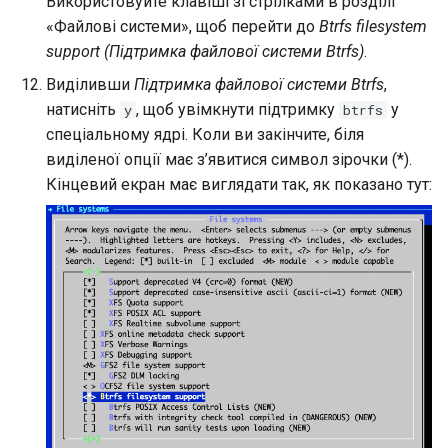
Використовуйте клавіші зі стрілками в розділі
«Файлові системи», щоб перейти до
Btrfs filesystem
support (Підтримка файлової системи Btrfs)
.
Виділивши
Підтримка файлової системи Btrfs
,
натисніть
, щоб увімкнути підтримку
у
y
btrfs
спеціальному ядрі. Коли ви закінчите, біля
виділеної опції має з’явитися символ зірочки (*).
Кінцевий екран має виглядати так, як показано тут: