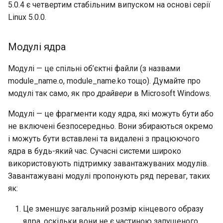
5.0.4 є четвертим стабільним випуском на основі серії
Linux 5.0.0.
Модулі ядра
Модулі — це спільні об’єктні файли (з назвами
module_name.o, module_name.ko тощо). Думайте про
модулі так само, як про
драйвери
в Microsoft Windows.
Модулі — це фрагменти коду ядра, які можуть бути або
не включені безпосередньо. Вони збираються окремо
і можуть бути вставлені та видалені з працюючого
ядра в будь-який час. Сучасні системи широко
використовують підтримку завантажуваних модулів.
Завантажувані модулі пропонують ряд переваг, таких
як:
Це зменшує загальний розмір кінцевого образу
ядра, оскільки вони не є частиною запущеного