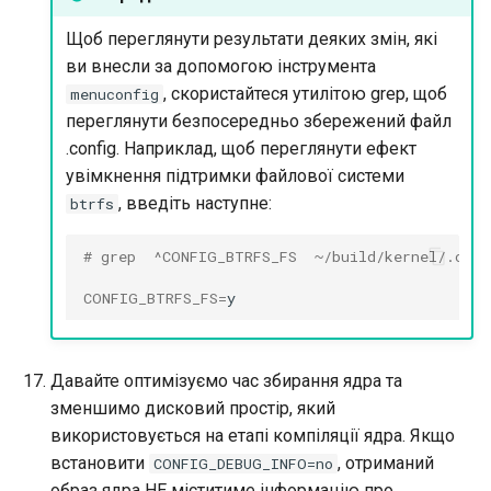
Щоб переглянути результати деяких змін, які
ви внесли за допомогою інструмента
, скористайтеся утилітою grep, щоб
menuconfig
переглянути безпосередньо збережений файл
.config. Наприклад, щоб переглянути ефект
увімкнення підтримки файлової системи
, введіть наступне:
btrfs
# grep  ^CONFIG_BTRFS_FS  ~/build/kernel/.conf
CONFIG_BTRFS_FS
=
Давайте оптимізуємо час збирання ядра та
зменшимо дисковий простір, який
використовується на етапі компіляції ядра. Якщо
встановити
, отриманий
CONFIG_DEBUG_INFO=no
образ ядра НЕ міститиме інформацію про