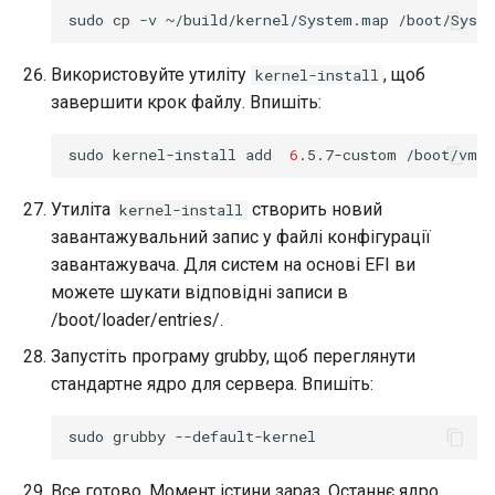
sudo
cp
-v
~/build/kernel/System.map
Використовуйте утиліту
, щоб
kernel-install
завершити крок файлу. Впишіть:
sudo
kernel-install
add
6
.5.7-custom
Утиліта
створить новий
kernel-install
завантажувальний запис у файлі конфігурації
завантажувача. Для систем на основі EFI ви
можете шукати відповідні записи в
/boot/loader/entries/.
Запустіть програму grubby, щоб переглянути
стандартне ядро для сервера. Впишіть:
sudo
grubby
Все готово. Момент істини зараз. Останнє ядро,