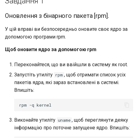
Завдання 1
Оновлення з бінарного пакета [rpm].
У цій вправі ви безпосередньо оновите своє ядро за
допомогою програми rpm.
Щоб оновити ядро за допомогою rpm
Переконайтеся, що ви ввійшли в систему як root.
Запустіть утиліту
, щоб отримати список усіх
rpm
пакетів ядра, які зараз встановлені в системі.
Впишіть:
rpm
-q
Виконайте утиліту
, щоб переглянути деяку
uname
інформацію про поточне запущене ядро. Впишіть: