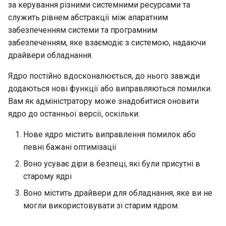
за керування різними системними ресурсами та
Лабораторна робота 9:
Частина 5.1 HAProxy
допомогою Valuta в GN
Database
вихідного коду
Керування журналами
Реліз 8.6
служить рівнем абстракції між апаратним
Завантаження робочих
Сервер FreeRADIUS RAD
bash - колір рядка
забезпеченням системи та програмним
вузлів Kubernetes
Частина 5.2 Varnish
Desktop
із Samba Active Directory
Conclusions
Реліз 8.5
забезпеченням, яке взаємодіє з системою, надаючи
Служба Systemd – сценарій
драйвери обладнання.
Лабораторна робота 10:
Частина 5.3 Squid
DNS
OpenVPN
Python
Реліз 8.4
Налаштування kubectl для
Ядро постійно вдосконалюється, до нього завжди
віддаленого доступу
Частина 5.3 Squid
Editors
Центри сертифікації SSH 
Перевіка сумісності ЦП
Журнал змін 8
додаються нові функції або виправляються помилки.
підписування ключів
Вам як адміністратору може знадобитися оновити
Лабораторна робота 11:
Частина 6. Поштові
Email
torsocks - Маршрут трафіку
ядро до останньої версії, оскільки:
Надання мережевих
сервери
Зміцнення підрозділів
через Tor/SOCKS5
маршрутів Pod
Systemd
File Sharing Services
Нове ядро містить виправлення помилок або
Частина 7 Висока
Запис на фізичний CD/DVD
певні бажані оптимізації
Лабораторна робота 12:
доступність
WireGuard VPN
Filesystems
за допомогою Xorriso
Воно усуває діри в безпеці, які були присутні в
Smoke Test
старому ядрі
Hardware
Лабораторна робота 13:
Воно містить драйвери для обладнання, яке ви не
Очищення
могли використовувати зі старим ядром.
HPC