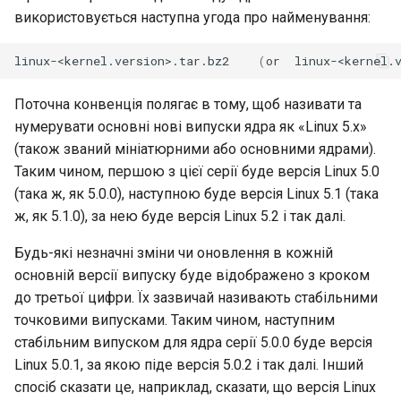
використовується наступна угода про найменування:
Security
linux-<kernel.version>.tar.bz2
(
or
linux-<kernel.
Troubleshooting
Поточна конвенція полягає в тому, щоб називати та
Virtualization
нумерувати основні нові випуски ядра як «Linux 5.x»
(також званий мініатюрними або основними ядрами).
Web
Таким чином, першою з цієї серії буде версія Linux 5.0
(така ж, як 5.0.0), наступною буде версія Linux 5.1 (така
ж, як 5.1.0), за нею буде версія Linux 5.2 і так далі.
Будь-які незначні зміни чи оновлення в кожній
основній версії випуску буде відображено з кроком
до третьої цифри. Їх зазвичай називають стабільними
точковими випусками. Таким чином, наступним
стабільним випуском для ядра серії 5.0.0 буде версія
Linux 5.0.1, за якою піде версія 5.0.2 і так далі. Інший
спосіб сказати це, наприклад, сказати, що версія Linux