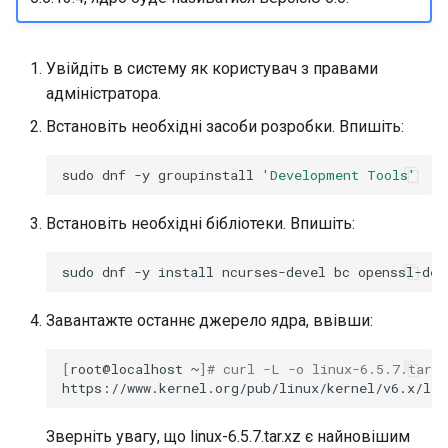
Увійдіть в систему як користувач з правами
адміністратора.
Встановіть необхідні засоби розробки. Впишіть:
sudo
dnf
-y
groupinstall
'Development Tools'
Встановіть необхідні бібліотеки. Впишіть:
sudo
dnf
-y
install
ncurses-devel
bc
openssl-dev
Завантажте останнє джерело ядра, ввівши:
[
root@localhost
~
]
# curl -L -o linux-6.5.7.tar.x
https://www.kernel.org/pub/linux/kernel/v6.x/lin
Зверніть увагу, що linux-6.5.7.tar.xz є найновішим