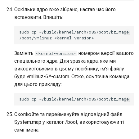
Оскільки ядро вже зібрано, настав час його
встановити. Впишіть:
sudo
cp
~/build/kernel/arch/x86/boot/bzImage
\
Замініть
номером версії вашого
<kernel-version>
спеціального ядра. Для зразка ядра, яке ми
використовуємо в цьому посібнику, ім’я файлу
буде vmlinuz-6.*-custom. Отже, ось точна команда
для цього прикладу:
sudo
cp
~/build/kernel/arch/x86/boot/bzImage
Скопіюйте та перейменуйте відповідний файл
System.map у каталог /boot, використовуючи ті
самі імена: