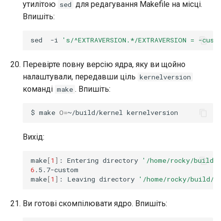
утилітою
для редагування Makefile на місці.
sed
Впишіть:
sed
-i
's/^EXTRAVERSION.*/EXTRAVERSION = -cust
Перевірте повну версію ядра, яку ви щойно
налаштували, передавши ціль
kernelversion
команді
. Впишіть:
make
$
make
O
=
~/build/kernel
Вихід:
make
[
1
]
:
Entering
directory
'/home/rocky/build/
6
.5.7-custom

make
[
1
]
:
Leaving
directory
'/home/rocky/build/k
Ви готові скомпілювати ядро. Впишіть: