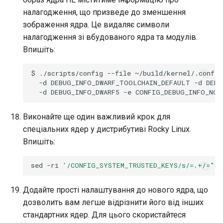
налагодження, що призведе до зменшення
зображення ядра. Це видаляє символи
налагодження зі вбудованого ядра та модулів.
Впишіть:
$
./scripts/config
--file
~/build/kernel/.config
-d
DEBUG_INFO_DWARF_TOOLCHAIN_DEFAULT
-d
DEBU
-d
DEBUG_INFO_DWARF5
-e
Виконайте ще один важливий крок для
спеціальних ядер у дистрибутиві Rocky Linux.
Впишіть:
sed
-ri
'/CONFIG_SYSTEM_TRUSTED_KEYS/s/=.+/=""/
Додайте прості налаштування до нового ядра, що
дозволить вам легше відрізнити його від інших
стандартних ядер. Для цього скористайтеся