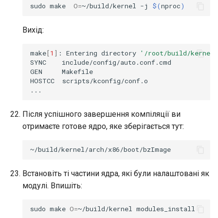
sudo
make
O
=
~/build/kernel
-j
$(
nproc
)
Вихід:
make
[
1
]
:
Entering
directory
'/root/build/kernel'
SYNC
include/config/auto.conf.cmd

GEN
Makefile

HOSTCC
scripts/kconfig/conf.o

Після успішного завершення компіляції ви
отримаєте готове ядро, яке зберігається тут:
Встановіть ті частини ядра, які були налаштовані як
модулі. Впишіть:
sudo
make
O
=
~/build/kernel