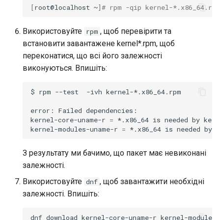
[
root@localhost
~
]
# rpm -qip kernel-*.x86_64.rp
Використовуйте
, щоб перевірити та
rpm
встановити завантажене kernel*.rpm, щоб
переконатися, що всі його залежності
виконуються. Впишіть:
$
rpm
--test
-ivh
kernel-*.x86_64.rpm

error:
Failed
dependencies:

kernel-core-uname-r
=
*.x86_64
is
needed
by
kern
kernel-modules-uname-r
=
*.x86_64
is
needed
by
З результату ми бачимо, що пакет має невиконані
залежності.
Використовуйте
, щоб завантажити необхідні
dnf
залежності. Впишіть:
dnf
download
kernel-core-uname-r