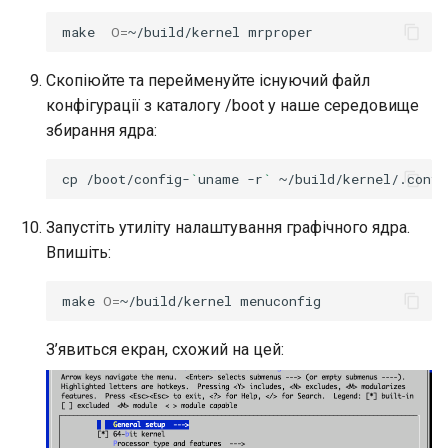
make
O
=
~/build/kernel
Скопіюйте та перейменуйте існуючий файл
конфігурації з каталогу /boot у наше середовище
збирання ядра:
cp
/boot/config-
`
uname
-r
`
Запустіть утиліту налаштування графічного ядра.
Впишіть:
make
O
=
~/build/kernel
З’явиться екран, схожий на цей: