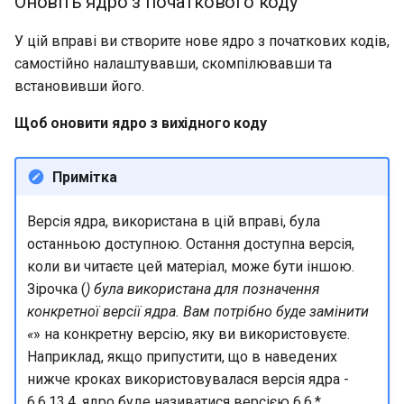
Оновіть ядро з початкового коду
У цій вправі ви створите нове ядро з початкових кодів,
самостійно налаштувавши, скомпілювавши та
встановивши його.
Щоб оновити ядро з вихідного коду
Примітка
Версія ядра, використана в цій вправі, була
останньою доступною. Остання доступна версія,
коли ви читаєте цей матеріал, може бути іншою.
Зірочка (
) була використана для позначення
конкретної версії ядра. Вам потрібно буде замінити
«
» на конкретну версію, яку ви використовуєте.
Наприклад, якщо припустити, що в наведених
нижче кроках використовувалася версія ядра -
6.6.13.4, ядро буде називатися версією 6.6.*