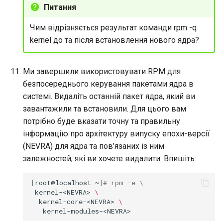
Питання
Чим відрізняється результат команди rpm -q
kernel до та після встановлення нового ядра?
Ми завершили використовувати RPM для
безпосереднього керування пакетами ядра в
системі. Видаліть останній пакет ядра, який ви
завантажили та встановили. Для цього вам
потрібно буде вказати точну та правильну
інформацію про архітектуру випуску епохи-версії
(NEVRA) для ядра та пов’язаних із ним
залежностей, які ви хочете видалити. Впишіть:
[
root@localhost
~
]
# rpm -e \
kernel-<NEVRA>
\
kernel-core-<NEVRA>
\