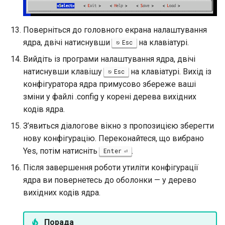
Поверніться до головного екрана налаштування
ядра, двічі натиснувши
на клавіатурі.
Esc
Вийдіть із програми налаштування ядра, двічі
натиснувши клавішу
на клавіатурі. Вихід із
Esc
конфігуратора ядра примусово збереже ваші
зміни у файлі .config у корені дерева вихідних
кодів ядра.
З’явиться діалогове вікно з пропозицією зберегти
нову конфігурацію. Переконайтеся, що вибрано
Yes, потім натисніть
.
Enter
Після завершення роботи утиліти конфігурації
ядра ви повернетесь до оболонки — у дерево
вихідних кодів ядра.
Порада