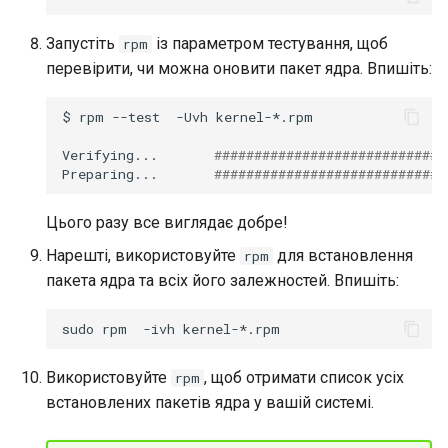
Запустіть
із параметром тестування, щоб
rpm
перевірити, чи можна оновити пакет ядра. Впишіть:
$
rpm
--test
-Uvh
kernel-*.rpm

Verifying...
#############################
Preparing...
#############################
Цього разу все виглядає добре!
Нарешті, використовуйте
для встановлення
rpm
пакета ядра та всіх його залежностей. Впишіть:
sudo
rpm
-ivh
Використовуйте
, щоб отримати список усіх
rpm
встановлених пакетів ядра у вашій системі.