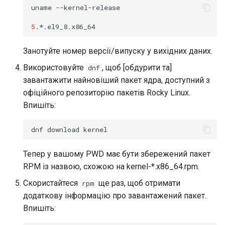
uname
--kernel-release

5
.*.el9_8.x86_64
Занотуйте номер версії/випуску у вихідних даних.
Використовуйте
, щоб [обдурити та]
dnf
завантажити найновіший пакет ядра, доступний з
офіційного репозиторію пакетів Rocky Linux.
Впишіть:
dnf
download
Тепер у вашому PWD має бути збережений пакет
RPM із назвою, схожою на kernel-*.x86_64.rpm.
Скористайтеся
ще раз, щоб отримати
rpm
додаткову інформацію про завантажений пакет.
Впишіть: