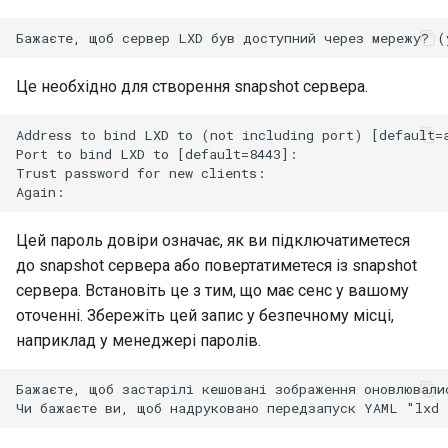
Security
Troubleshooting
Це необхідно для створення snapshot сервера.
Virtualization
Address to bind LXD to (not including port) [default=a
Port to bind LXD to [default=8443]:

Trust password for new clients:

Web
Цей пароль довіри означає, як ви підключатиметеся
до snapshot сервера або повертатиметеся із snapshot
сервера. Встановіть це з тим, що має сенс у вашому
оточенні. Збережіть цей запис у безпечному місці,
наприклад у менеджері паролів.
Бажаєте, щоб застарілі кешовані зображення оновлювалис