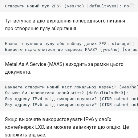
Interoperability
ISOs
Тут вступає в дію вирішення попереднього питання
про створення пулу зберігання.
Kernel
Назва існуючого пулу або набору даних ZFS: storage

Migrating cgroups v1 to v2 on
Rocky Linux
Metal As A Service (MAAS) виходить за рамки цього
Mirror Management
документа.
Бажаєте створити новий міст локальної мережі? (yes/no)
Network
Як мав би називатися новий міст? [default=lxdbr0]: 

Яку адресу IPv4 слід використовувати? (CIDR subnet not
Package Management
Proxies
Якщо ви хочете використовувати IPv6 у своїх
контейнерах LXD, ви можете ввімкнути цю опцію. Це
Repositories
залежить від вас.