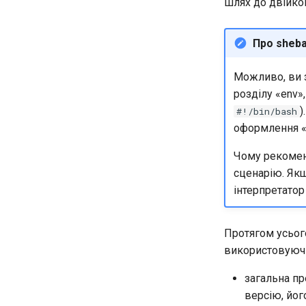
шлях до двійко
Про sheb
Можливо, ви з
розділу «env»
)
#!/bin/bash
оформлення «
Чому рекомен
сценарію. Якщ
інтерпретато
Протягом усьог
використовуючи
загальна пр
версію, йог