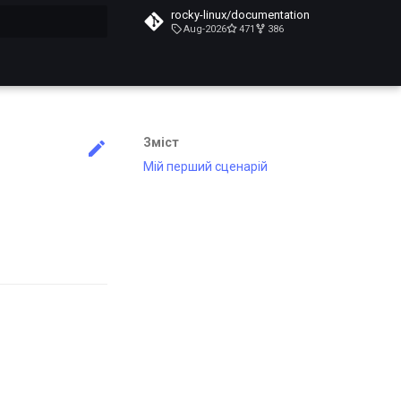
rocky-linux/documentation
Aug-2026
471
386
почато
Зміст
Мій перший сценарій