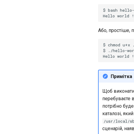
Частина 5.3 Squid
Частина 6. Поштові сервери
$
bash
hello-
Hello
world
Частина 7 Висока доступність
Або, простіше, 
$
chmod
u+x
$
./hello-wor
Hello
world
Примітка
Щоб виконати 
перебуваєте в
потрібно буде
каталозі, яки
/usr/local/s
сценарій, ная