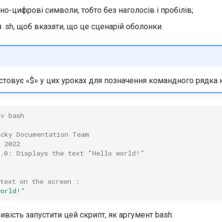
о-цифрові символи, тобто без наголосів і пробілів;
.sh, щоб вказати, що це сценарій оболонки.
товує «$» у цих уроках для позначення командного рядка 
nv bash
ocky Documentation Team
h 2022
0.0: Displays the text "Hello world!"
 text on the screen :
world!"
ість запустити цей скрипт, як аргумент bash: