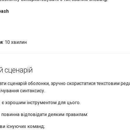
bash
ня
: 10 хвилин
й сценарій
ати сценарій оболонки, зручно скористатися текстовим ред
ічування синтаксису.
є хорошим інструментом для цього.
 повинна відповідати деяким правилам:
зви існуючих команд;