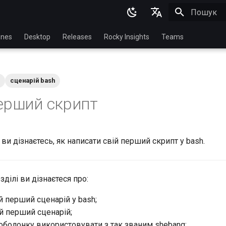
Пошук роз
English
nes
Desktop
Releases
Rocky Insights
Teams
Ukrainian
Deutsch
сценарій bash
Français
перший скрипт
Español
Italian
 ви дізнаєтесь, як написати свій перший скрипт у bash.
日本語
한국어
зділі ви дізнаєтеся про:
简体中文
й перший сценарій у bash;
й перший сценарій;
 оболонку використовувати з так званим shebang;