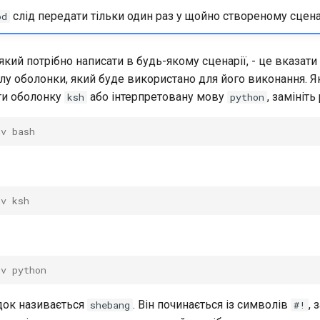
слід передати тільки один раз у щойно створеному сценар
od
кий потрібно написати в будь-якому сценарії, - це вказати
лу оболонки, який буде використано для його виконання. 
ти оболонку
або інтерпретовану мову
, замініть
ksh
python
nv bash
nv ksh
nv python
док називається
. Він починається із символів
, 
shebang
#!