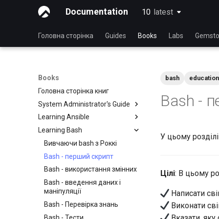
Documentation
10
latest
latest
Головна сторінка
Guides
Books
Labs
Gemsto
Books
bash
education
Головна сторінка книг
Bash - 
System Administrator's Guide
Learning Ansible
Вивчаючи Linux з Rocky
Learning Bash
Введення в Linux
Вивчаючи Ansible з Rocky
У цьому розділі
Команди Linux
Основи Ansible
Вивчаючи bash з Роккі
Розширені команди Linux
Ansible. Середній рівень
Bash - перший скрипт
Текстовий редактор VI
Керування файлами
Bash - використання змінних
Цілі
: В цьому ро
Керування користувачами
Ansible Galaxy
Bash - введення даних і
маніпуляції
Написати сві
Файлова система
Розгортання за допомогою
Ansistrano
Bash - Перевірка знань
Виконати сві
Менеджер процесів
Вказати, яку
Великомасштабна
Bash - Тести