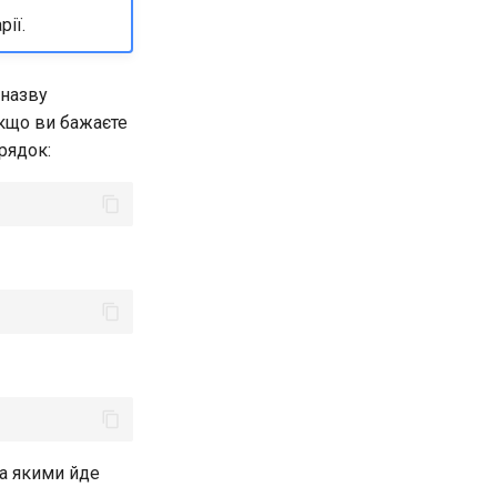
ії.
 назву
Якщо ви бажаєте
 рядок:
за якими йде