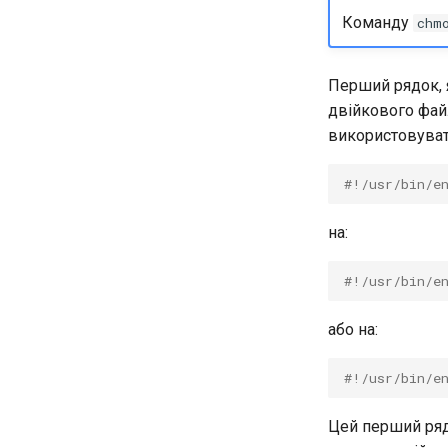
Команду
chm
Перший рядок, я
двійкового фай
використовува
#!/usr/bin/e
на:
#!/usr/bin/e
або на:
#!/usr/bin/e
Цей перший ря