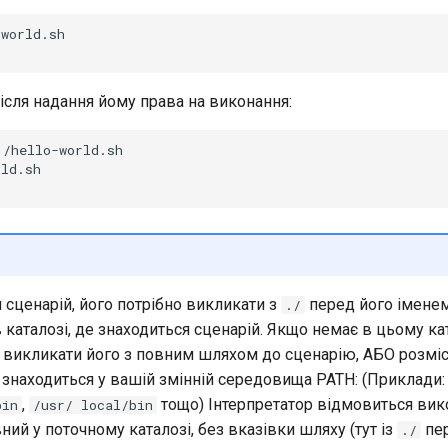
world.sh

після надання йому права на виконання:
./hello-world.sh

ld.sh

сценарій, його потрібно викликати з
перед його іменем
./
 каталозі, де знаходиться сценарій. Якщо немає в цьому ка
 викликати його з повним шляхом до сценарію, АБО розміс
й знаходиться у вашій змінній середовища PATH: (Приклади:
,
тощо) Інтерпретатор відмовиться вик
bin
/usr/ local/bin
вний у поточному каталозі, без вказівки шляху (тут із
пер
./