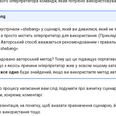
вого інтерпретатора команди, який потрібно використовува
ang
устрічали «shebang» у сценарії, який ви дивилися, який не 
, а просто містить інтерпретатор для використання. (Приклад
. Авторський спосіб вважається рекомендованим і правил
shebang».
довано авторський метод? Тому що це підвищує портативн
о з якоїсь причини інтерпретатор жив у зовсім іншому ката
р
все одно
буде знайдений, якщо ви використаєте метод авт
о процесу написання вам слід подумати про вичитку сценар
, зокрема, коментарі:
езентація, на початку, щоб вказати призначення сценарію, й
о використання тощо.