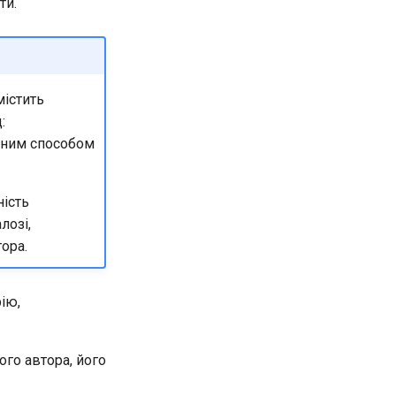
ти.
містить
:
ьним способом
ість
лозі,
ора.
ію,
ого автора, його