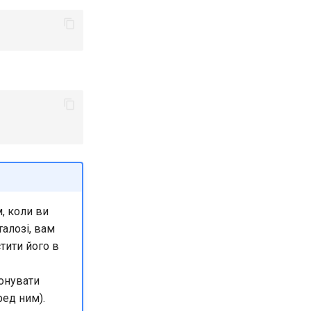
, коли ви
талозі, вам
тити його в
онувати
ед ним).