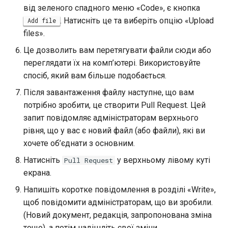
від зеленого спадного меню «Code», є кнопка
Лабораторна робота 9:
Частина 5.1 HAProxy
допомогою Valuta в GN
Керування журналами
Реліз 8.6
. Натисніть це та виберіть опцію «Upload
Завантаження робочих
Add file
Сервер FreeRADIUS RADIUS
bash - колір рядка
вузлів Kubernetes
files».
Частина 5.2 Varnish
із Samba Active Directory
Conclusions
Реліз 8.5
Служба Systemd – сценарій
Це дозволить вам перетягувати файли сюди або
Лабораторна робота 10:
Частина 5.3 Squid
OpenVPN
Python
Реліз 8.4
переглядати їх на комп’ютері. Використовуйте
Налаштування kubectl дл
спосіб, який вам більше подобається.
віддаленого доступу
Частина 5.3 Squid
Центри сертифікації SSH і
Перевіка сумісності ЦП
Журнал змін 8
Після завантаження файлу наступне, що вам
підписування ключів
потрібно зробити, це створити Pull Request. Цей
Лабораторна робота 11:
Частина 6. Поштові
torsocks - Маршрут трафіку
запит повідомляє адміністраторам верхнього
Надання мережевих
сервери
Зміцнення підрозділів
через Tor/SOCKS5
рівня, що у вас є новий файл (або файли), які ви
маршрутів Pod
Systemd
хочете об’єднати з основним.
Частина 7 Висока
Запис на фізичний CD/DVD
Лабораторна робота 12:
доступність
WireGuard VPN
за допомогою Xorriso
Натисніть
у верхньому лівому куті
Pull Request
Smoke Test
екрана.
Напишіть коротке повідомлення в розділі «Write»,
Лабораторна робота 13:
щоб повідомити адміністраторам, що ви зробили.
Очищення
(Новий документ, редакція, запропонована зміна
тощо), а потім надішліть свої зміни.