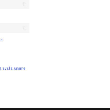
.
od
l
,
sysfs
,
uname