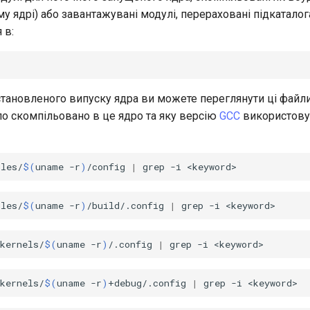
му ядрі) або завантажувані модулі, перераховані підкатало
 в:
тановленого випуску ядра ви можете переглянути ці файли
ло скомпільовано в це ядро та яку версію
GCC
використову
ules/
$(
uname
-r
)
/config
|
grep
-i
ules/
$(
uname
-r
)
/build/.config
|
grep
-i
kernels/
$(
uname
-r
)
/.config
|
grep
-i
kernels/
$(
uname
-r
)
+debug/.config
|
grep
-i