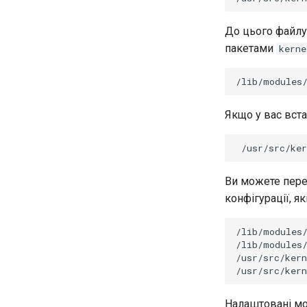
До цього файлу
пакетами
kerne
/lib/modules
Якщо у вас вст
Ви можете перег
конфігурації, я
/lib/modules/
/lib/modules/
/usr/src/kern
Налаштовані мод