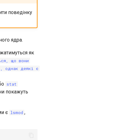
нити поведінку
ого ядра.
ажатимуться як
ься, що вони
и, однак деякі є
бо
stat
они покажуть
ми є
,
lsmod