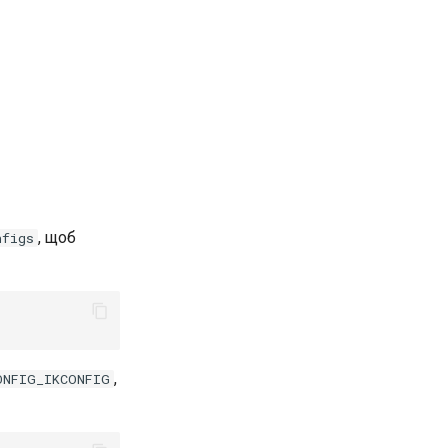
, щоб
nfigs
,
ONFIG_IKCONFIG