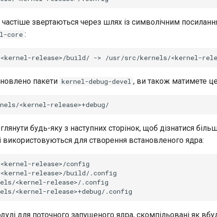
 частіше звертаються через шлях із символічним посиланн
:
l-core
/<kernel-release>/build/
->
ановлено пакети
, ви також матимете це
kernel-debug-devel
лянути будь-яку з наступних сторінок, щоб дізнатися біль
кі використовуються для створення встановленого ядра:
<kernel-release>/config

<kernel-release>/build/.config

els/<kernel-release>/.config

улі для поточного запущеного ядра, скомпільовані як вбуд