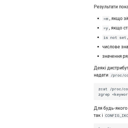
Результати пок
, якщо з
=m
, якщо с
=y
is not set
числове зн
значення ря
Деякі дистрибут
надати
/proc/c
zcat
/proc/co
zgrep
<keywor
Для будь-якого
так і
CONFIG_IK