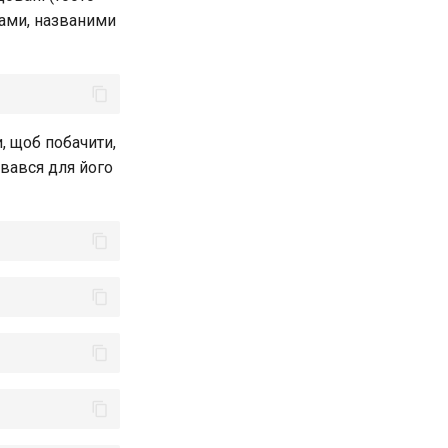
гами, названими
, щоб побачити,
вався для його