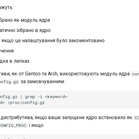
ажуть:
ібрано як модуль ядра
татично зібрано в ядро
, якщо це налаштування було закоментовано
ачення
дка в лапках
иви, як-от Gentoo та Arch, використовують модуль ядра
co
за замовчуванням:
onfig.gz
nfig.gz
|
grep
-i
<keyword>

d>
 дистрибутива, якщо ваше запущене ядро встановило як
C
і якщо
CONFIG_PROC