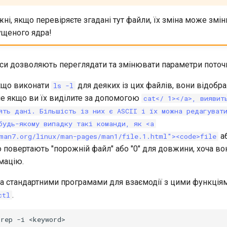
ні, якщо перевіряєте згадані тут файли, їх зміна може змі
ущеного ядра!
йси дозволяють переглядати та змінювати параметри поточн
кщо виконати
для деяких із цих файлів, вони відобр
ls -l
ле якщо ви їх виділите за допомогою
cat</ 1></a>, виявит
ять дані. Більшість із них є ASCII і їх можна редагуват
будь-якому випадку такі команди, як <a
а
man7.org/linux/man-pages/man1/file.1.html"><code>file
о повертають "порожній файл" або "0" для довжини, хоча в
мацію.
 стандартними програмами для взаємодії з цими функція
.
ctl
grep
-i