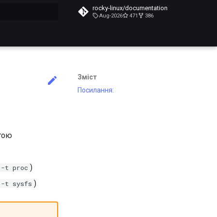
rocky-linux/documentation
Aug-2026
471
386
почато
Зміст
Посилання:
огою
)
 -t proc
)
 -t sysfs