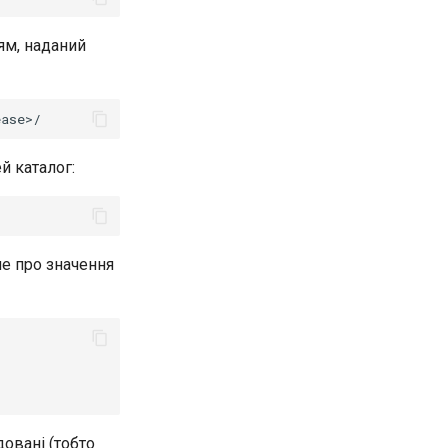
ям, наданий
й каталог:
ше про значення
овані (тобто