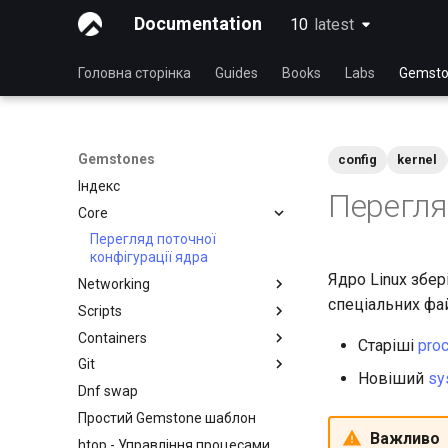
Documentation
10
latest
latest
Головна сторінка
Guides
Books
Labs
Gemsto
Gemstones
config
kernel
Індекс
Перегля
Core
Перегляд поточної
конфігурації ядра
Ядро Linux збер
Networking
спеціальних фа
Scripts
iftop – оперативна
статистика пропускної
Containers
NoSleep.sh - простий сценарій
Старіші
pro
спроможності кожного
налаштування
Git
Docker - Інсталяція
з’єднання
Новіший
sy
bash - Script Stub (заглушка
Dnf swap
Podman
Встановлення та
mtr - Діагностика мережі
сценарію)
налаштування GitHub CLI на
Простий Gemstone шаблон
NetworkManager
Rocky Linux
Важливо
htop - Управління процесами
nload - Статистика пропускної