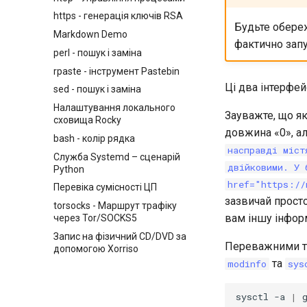
Перший внесок у
здатності
https - генерація ключів RSA
документацію Rocky Linux
Будьте обереж
nmcli - встановлення
через CLI
Markdown Demo
автоматичного підключення
фактично зап
Редагування або зміна назви
perl - пошук і заміна
nmtui - інструмент керування
існуючого запиту через CLI
rpaste - інструмент Pastebin
мережею
Редагування або зміна назви
Ці два інтерфе
sed - пошук і заміна
наявного запиту на
витягування через
Налаштування локального
Зауважте, що я
github.com
сховища Rocky
довжина «0», а
Робочий процес
bash - колір рядка
розгалуження функції в Git
насправді міст
Служба Systemd – сценарій
Fork and Branch Git workflow
двійковими. У 
Python
Використання git pull і git
href="https://
Перевіка сумісності ЦП
fetch
зазвичай прост
torsocks - Маршрут трафіку
Додавання віддаленого
вам іншу інфор
через Tor/SOCKS5
репозиторію за допомогою
Запис на фізичний CD/DVD за
git CLI
Переважними та
допомогою Xorriso
Відстеження та не
та
modinfo
sys
слідкування за гілками в Git
sysctl
-a
|