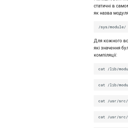
статичні в само
як назва модуля
Для кожного вс
які значення бу
компіляції:
cat
/lib/mod
cat
/lib/mod
cat
/usr/src/
cat
/usr/src/