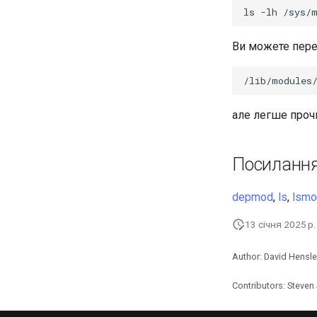
ls
-lh
/sys/
Ви можете пере
але легше проч
Посилання
depmod
,
ls
,
lsm
13 січня 2025 р.
Author: David Hensle
Contributors: Steven