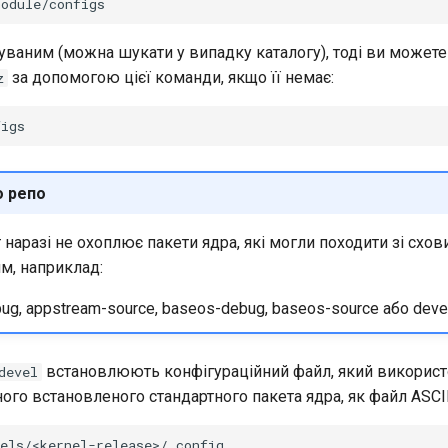
нуваним (можна шукати у випадку каталогу), тоді ви можете
за допомогою цієї команди, якщо її немає:
z
о репо
наразі не охоплює пакети ядра, які могли походити зі схов
м, наприклад:
ug, appstream-source, baseos-debug, baseos-source або deve
встановлюють конфігураційний файл, який використ
devel
ого встановленого стандартного пакета ядра, як файл ASCII