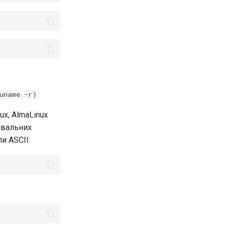
uname -r)
nux, AlmaLinux
увальних
и ASCII: