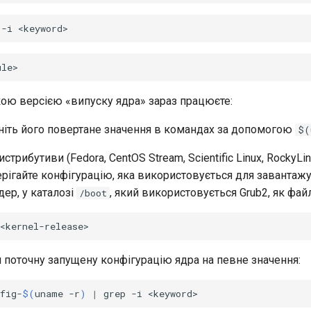
-i
кою версією «випуску ядра» зараз працюєте:
ініть його повертане значення в командах за допомогою
$(
истрибутиви (Fedora, CentOS Stream, Scientific Linux, RockyLi
ерігайте конфігурацію, яка використовується для завантаж
ер, у каталозі
, який використовується Grub2, як файл
/boot
 поточну запущену конфігурацію ядра на певне значення:
fig-
$(
uname
-r
)
|
grep
-i