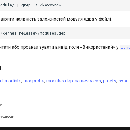
module/
|
grep
-i
вірити наявність залежностей модуля ядра у файлі:
итати або проаналізувати вивід поля «Використаний» у
lsm
:
od
,
modinfo
,
modprobe
,
modules.dep
,
namespaces
,
procfs
,
sysct
y
 Spencer