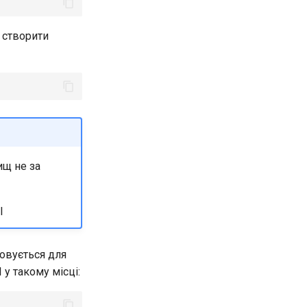
 створити
ищ не за
l
овується для
 у такому місці: