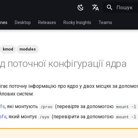
Пошук роз
English
nes
Desktop
Releases
Rocky Insights
Teams
Ukrainian
Deutsch
kmod
modules
Français
д поточної конфігурації ядра
Español
Italian
ігає поточну інформацію про ядро ​​у двох місцях за допом
日本語
йлових систем:
한국어
cfs
, які монтують
(перевірте за допомогою
/proc
mount -l
简体中文
sfs
, який монтує
(перевірити за допомогою
/sys
mount -l