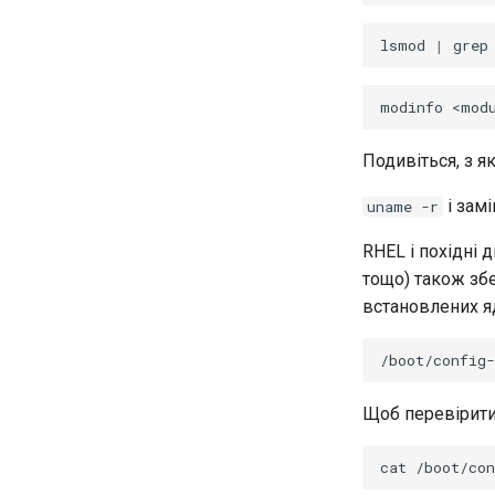
lsmod
|
grep
modinfo
Подивіться, з я
і зам
uname -r
RHEL і похідні д
тощо) також зб
встановлених яд
Щоб перевірити
cat
/boot/con