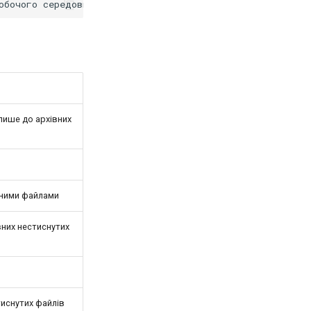
 лише до архівних
аними файлами
вних нестиснутих
тиснутих файлів