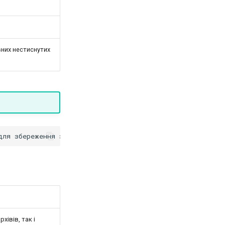
вних нестиснутих
хівів, так і