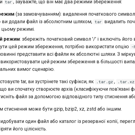
чи
, зауважте, що він має два режими збереження:
tar
 режим
(за замовчуванням): видалення початкового символу 
о ви додали файл із абсолютним шляхом,
видалить поч
tar
у цьому режимі.
й режим
: збережіть початковий символ '/' і включіть його 
ути цей режим збереження, потрібно використати опцію
-
овинні представити всі файли як абсолютні шляхи. З мірк
д використовувати цей режим збереження в більшості випа
іальних вимог сценарію.
овуєте tar, ви зустрінете такі суфікси, як
,
.tar.gz
.tar.xz
 що ви спочатку створюєте архів (класифікуючи пов’язані ф
стисніть файл за допомогою відповідного типу стиснення аб
м стиснення може бути gzip, bzip2, xz, zstd або іншим.
добувати один файл або каталог із резервної копії, перег
ряти його цілісність.