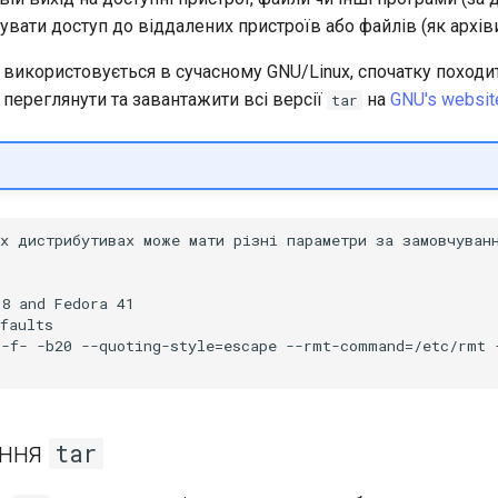
мувати доступ до віддалених пристроїв або файлів (як архіви
з використовується в сучасному GNU/Linux, спочатку походи
 переглянути та завантажити всі версії
на
GNU's websit
tar
х дистрибутивах може мати різні параметри за замовчуванн
8 and Fedora 41

faults

-f- -b20 --quoting-style=escape --rmt-command=/etc/rmt -
ання
tar