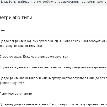
метри або типи
опис
Додає всі файли в одному архіві в кінець іншого архіву. Застосовується
нестиснутих файлів типу
.tar
Створює архів. Дуже часто використовується
Порівнює відмінності між заархівованими та відповідними незаархівов
Додає файли або каталоги в кінець архіву. Застосовується лише до архі
файлів типу
.tar
Перелічує вміст архіву
До архіву додає лише нові файли. Застосовується лише до архівних нес