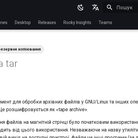
Пошук роз
English
nes
Desktop
Releases
Rocky Insights
Teams
Ukrainian
Deutsch
резервне копіювання
Français
 tar
Español
Italian
日本語
한국어
мент для обробки архівних файлів у GNU/Linux та інших оп
Це розшифровується як «tape archive».
简体中文
ня файлів на магнітній стрічці було початковим використання
одить від цього використання. Незважаючи на назву утиліт
ій вихід на доступні пристрої, файли чи інші програми (з