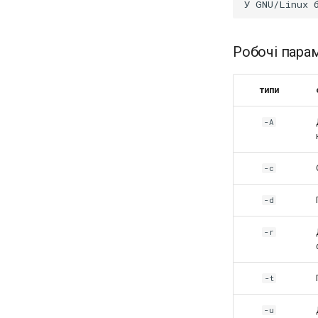
OpenVPN
Центри сертифікації SSH і
підписування ключів
Робочі пара
Зміцнення підрозділів
Systemd
типи
WireGuard VPN
-A
-c
-d
-r
-t
-u