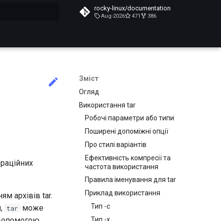
rocky-linux/documentation
Aug-2026
471
386
почато
Зміст
Огляд
Використання tar
Робочі параметри або типи
Поширені допоміжні опції
Про стилі варіантів
Ефективність компресії та
ераційних
частота використання
Правила іменування для tar
Приклад використання
м архівів tar.
Тип -c
и,
може
tar
Тип -x
а допомогою