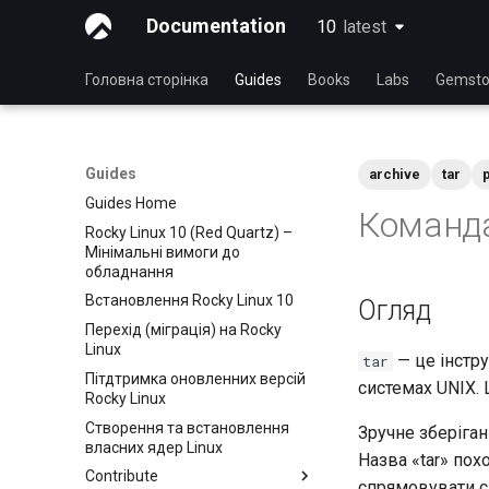
Documentation
10
latest
latest
Головна сторінка
Guides
Books
Labs
Gemsto
Guides
archive
tar
Guides Home
Команда
Rocky Linux 10 (Red Quartz) –
Мінімальні вимоги до
обладнання
Встановлення Rocky Linux 10
Огляд
Перехід (міграція) на Rocky
Linux
— це інстру
tar
Пітдтримка оновленних версій
системах UNIX. 
Rocky Linux
Створення та встановлення
Зручне зберіган
власних ядер Linux
Назва «tar» пох
Contribute
спрямовувати св