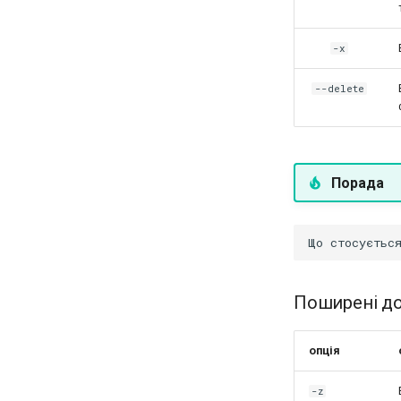
-x
--delete
Порада
Поширені до
опція
-z