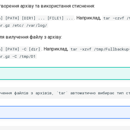
ворення архіву та використання стиснення:
. Наприклад,
n] [PATH] [DIR1] ... [FILE1] ...
tar -czvf /
ar.gz /etc/ /var/log/
я вилучення файлу з архіву:
. Наприклад,
n] [PATH] -C [dir]
tar -xzvf /tmp/Fullbackup
ar.gz -C /tmp/D1