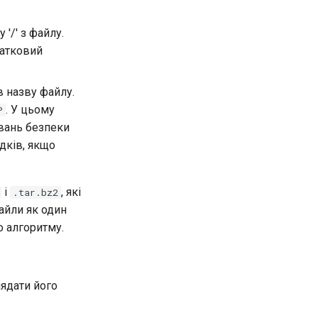
'/' з файлу.
атковий
в назву файлу.
. У цьому
P
увань безпеки
дків, якщо
і
, які
.tar.bz2
айли як один
о алгоритму.
лядати його