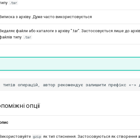
типу
.tar
Виписка з архіву. Дуже часто використовується
Видаляє файли або каталоги з архіву ".tar". Застосовується лише до архі
файлів типу
.tar
поміжні опції
опис
Використовуйте
як тип стиснення. Застосовуються як створення ар
gzip