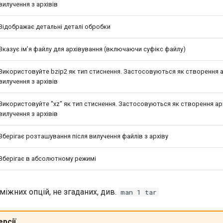
вилучення з архівів
Відображає детальні деталі обробки
Вказує ім’я файлу для архівування (включаючи суфікс файлу)
Використовуйте bzip2 як тип стиснення. Застосовуються як створення арх
вилучення з архівів
Використовуйте "xz" як тип стиснення. Застосовуються як створення архі
вилучення з архівів
Зберігає розташування після вилучення файлів з архіву
Зберігає в абсолютному режимі
іжних опцій, не згаданих, див.
man 1 tar
ерсії