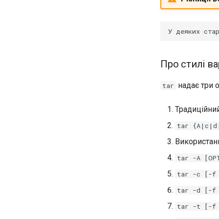
Про стилі ва
надає три о
tar
Традиційний
tar {A|c|d
Використанн
tar -A [OP
tar -c [-f
tar -d [-f
tar -t [-f