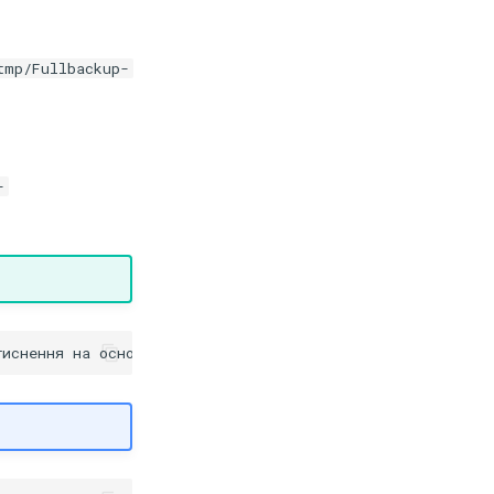
tmp/Fullbackup-
-