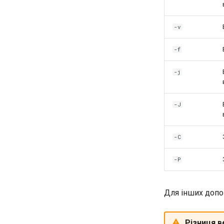
-v
-f
-j
-J
-C
-P
Для інших допом
Різниця в