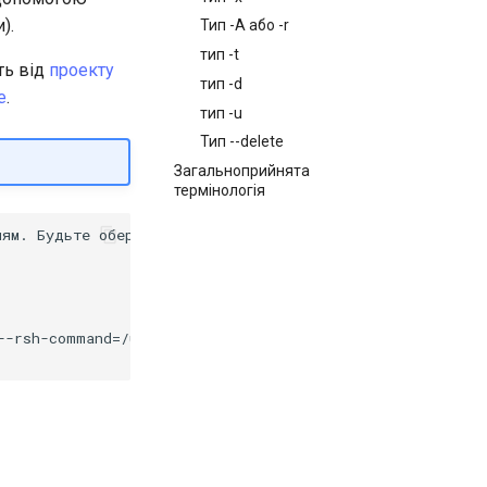
).
Тип -A або -r
тип -t
ть від
проекту
тип -d
e
.
тип -u
Тип --delete
Загальноприйнята
термінологія
ям. Будьте обережні при їх використанні.

-rsh-command=/usr/bin/ssh
