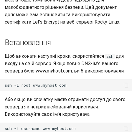
Лабораторна робота 9:
Частина 5.1 HAProxy
допомогою Valuta в GN
Керування журналами
Реліз 8.6
малобюджетного рішення безпеки. Цей документ
Завантаження робочих
bash - колір рядка
допоможе вам встановити та використовувати
вузлів Kubernetes
Частина 5.2 Varnish
Conclusions
Реліз 8.5
сертифікати Let's Encrypt на веб-сервері Rocky Linux.
Служба Systemd – сценарій
Лабораторна робота 10:
Частина 5.3 Squid
Python
Реліз 8.4
Налаштування kubectl дл
Встановлення
віддаленого доступу
Частина 5.3 Squid
Перевіка сумісності ЦП
Журнал змін 8
Щоб виконати наступні кроки, скористайтеся
для
ssh
Лабораторна робота 11:
Частина 6. Поштові
входу на свій сервер. Якщо повне DNS-ім’я вашого
torsocks - Маршрут трафіку
Надання мережевих
сервери
сервера було www.myhost.com, ви б використовували:
через Tor/SOCKS5
маршрутів Pod
Частина 7 Висока
ssh
-l
root
Запис на фізичний CD/DVD
Лабораторна робота 12:
доступність
за допомогою Xorriso
Smoke Test
Або якщо ви спочатку маєте отримати доступ до свого
сервера як непривілейований користувач.
Лабораторна робота 13:
Використовуйте своє ім'я користувача:
Очищення
ssh
-l
username