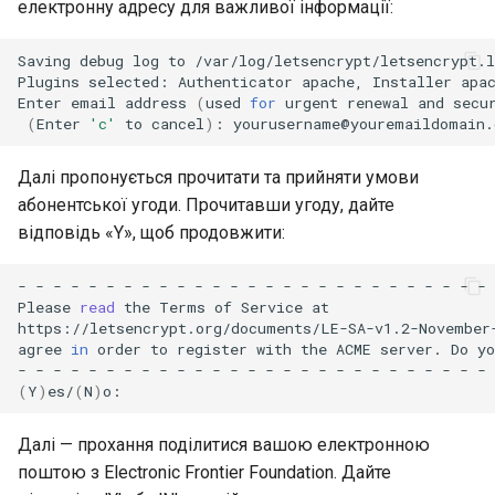
електронну адресу для важливої інформації:
Saving
debug
log
to
/var/log/letsencrypt/letsencrypt.l
Plugins
selected:
Authenticator
apache,
Installer
apac
Enter
email
address
(
used
for
urgent
renewal
and
secu
(
Enter
'c'
to
cancel
)
:
Далі пропонується прочитати та прийняти умови
абонентської угоди. Прочитавши угоду, дайте
відповідь «Y», щоб продовжити:
-
-
-
-
-
-
-
-
-
-
-
-
-
-
-
-
-
-
-
-
-
-
-
-
-
-
-
Please
read
the
Terms
of
Service
at

https://letsencrypt.org/documents/LE-SA-v1.2-November
agree
in
order
to
register
with
the
ACME
server.
Do
yo
-
-
-
-
-
-
-
-
-
-
-
-
-
-
-
-
-
-
-
-
-
-
-
-
-
-
-
(
Y
)
es/
(
N
)
Далі — прохання поділитися вашою електронною
поштою з Electronic Frontier Foundation. Дайте