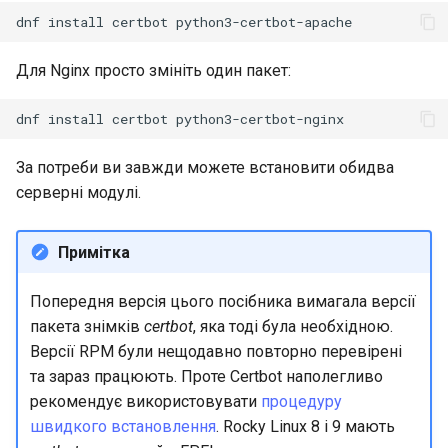
dnf
install
certbot
Для Nginx просто змініть один пакет:
dnf
install
certbot
За потреби ви завжди можете встановити обидва
серверні модулі.
Примітка
Попередня версія цього посібника вимагала версії
пакета знімків
certbot
, яка тоді була необхідною.
Версії RPM були нещодавно повторно перевірені
та зараз працюють. Проте Certbot наполегливо
рекомендує використовувати
процедуру
швидкого встановлення
. Rocky Linux 8 і 9 мають