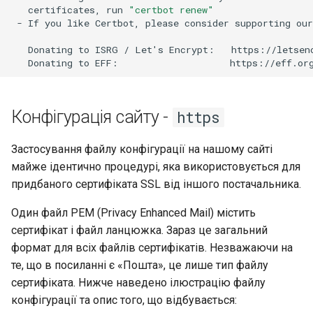
certificates,
run
"certbot renew"
-
If
you
like
Certbot,
please
consider
supporting
our
Donating
to
ISRG
/
Let
'
s
Encrypt:
Donating
to
EFF:
Конфігурація сайту -
https
Застосування файлу конфігурації на нашому сайті
майже ідентично процедурі, яка використовується для
придбаного сертифіката SSL від іншого постачальника.
Один файл PEM (Privacy Enhanced Mail) містить
сертифікат і файл ланцюжка. Зараз це загальний
формат для всіх файлів сертифікатів. Незважаючи на
те, що в посиланні є «Пошта», це лише тип файлу
сертифіката. Нижче наведено ілюстрацію файлу
конфігурації та опис того, що відбувається: