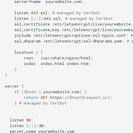
server*name
yourwebsite.com
;
listen
443
ssl
;
# managed by Certbot
listen
[
::
]
:443
ssl
;
# managed by Certbot
ssl_certificate
/etc/letsencrypt/live/yourwebsite
ssl_certificate_key
/etc/letsencrypt/live/yourweb
include
/etc/letsencrypt/options-ssl-nginx.conf
;
ssl_dhparam
/etc/letsencrypt/ssl-dhparams.pem
;
# 
location
/
{
root
/usr/share/nginx/html
;
index
index.html
index.htm
;
}
}
server
{
if
(
$host
=
yourwebsite.com
)
{
return
301
https://
$host$request_uri
;
}
# managed by Certbot
listen
80
;
listen
[
::
]
:80
;
server_name
yourwebsite.com
;