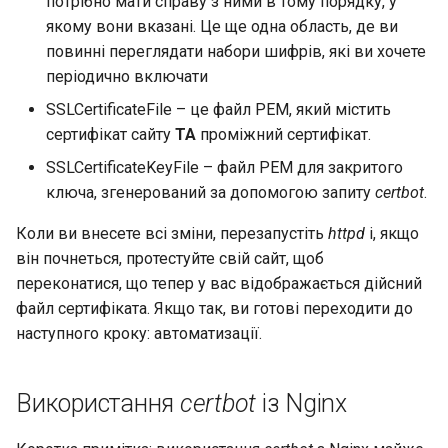
потрібно мати справу з ними в тому порядку, у
якому вони вказані. Це ще одна область, де ви
повинні переглядати набори шифрів, які ви хочете
періодично включати
SSLCertificateFile – це файл PEM, який містить
сертифікат сайту
ТА
проміжний сертифікат.
SSLCertificateKeyFile – файл PEM для закритого
ключа, згенерований за допомогою запиту
certbot
.
Коли ви внесете всі зміни, перезапустіть
httpd
і, якщо
він почнеться, протестуйте свій сайт, щоб
переконатися, що тепер у вас відображається дійсний
файл сертифіката. Якщо так, ви готові переходити до
наступного кроку: автоматизації.
Використання
certbot
із Nginx