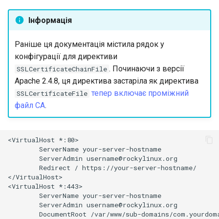
Інформація
Раніше ця документація містила рядок у
конфігурації для директиви
. Починаючи з версії
SSLCertificateChainFile
Apache 2.4.8, ця директива застаріла як директива
тепер включає проміжний
SSLCertificateFile
файл CA
.
<VirtualHost
ServerName
ServerAdmin
Redirect
/
https://your-server-hostname/

</VirtualHost>

<VirtualHost
ServerName
ServerAdmin
DocumentRoot