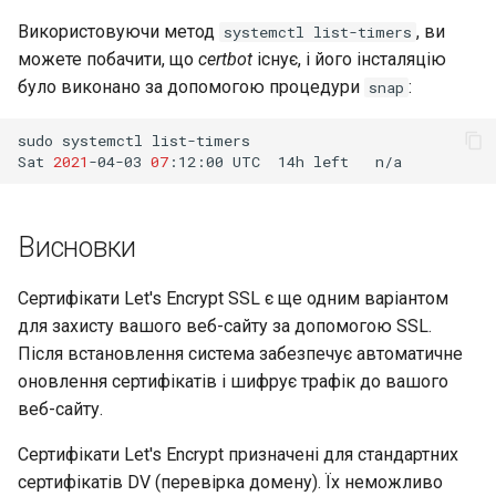
Використовуючи метод
, ви
systemctl list-timers
можете побачити, що
certbot
існує, і його інсталяцію
було виконано за допомогою процедури
:
snap
sudo
systemctl
list-timers

Sat
2021
-04-03
07
:12:00
UTC
14h
left
n/a
Висновки
Сертифікати Let's Encrypt SSL є ще одним варіантом
для захисту вашого веб-сайту за допомогою SSL.
Після встановлення система забезпечує автоматичне
оновлення сертифікатів і шифрує трафік до вашого
веб-сайту.
Сертифікати Let's Encrypt призначені для стандартних
сертифікатів DV (перевірка домену). Їх неможливо