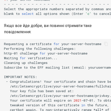
-
-
-
-
-
-
-
-
-
-
-
-
-
-
-
-
-
-
-
-
-
-
-
-
-
-
-
Select
the
appropriate
numbers
separated
by
commas
an
blank
to
select
all
options
shown
(
Enter
'c'
to
cance
Якщо все йде добре, ви повинні отримати таке
повідомлення:
Requesting
a
certificate
for
your-server-hostname

Performing
the
following
challenges:

http-01
challenge
for
your-server-hostname

Waiting
for
verification...

Cleaning
up
challenges

Subscribe
to
the
EFF
mailing
list
(
email:
yourusernam
IMPORTANT
-
Congratulations!
Your
certificate
and
chain
have
b
Your
key
file
has
been
saved
Your
certificate
will
expire
on
2021
-07-01.
To
obt
tweaked
version
of
this
certificate
in
the
future,
certbot
again.
To
non-interactively
renew
*all*
of