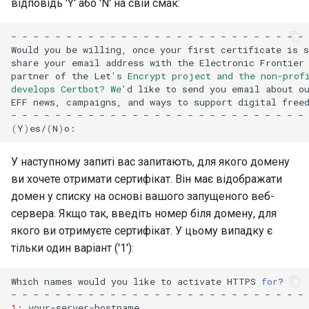
відповідь 'Y' або 'N' на свій смак:
-
-
-
-
-
-
-
-
-
-
-
-
-
-
-
-
-
-
-
-
-
-
-
-
-
-
-
Would
you
be
willing,
once
your
first
certificate
is
s
share
your
email
address
with
the
Electronic
Frontier
partner
of
the
Let
's Encrypt project and the non-prof
develops Certbot? We'
d
like
to
send
you
email
about
o
EFF
news,
campaigns,
and
ways
to
support
digital
freed
-
-
-
-
-
-
-
-
-
-
-
-
-
-
-
-
-
-
-
-
-
-
-
-
-
-
-
(
Y
)
es/
(
N
)
У наступному запиті вас запитають, для якого домену
ви хочете отримати сертифікат. Він має відображати
домен у списку на основі вашого запущеного веб-
сервера. Якщо так, введіть номер біля домену, для
якого ви отримуєте сертифікат. У цьому випадку є
тільки один варіант ('1'):
Which
names
would
you
like
to
activate
HTTPS
for
?

-
-
-
-
-
-
-
-
-
-
-
-
-
-
-
-
-
-
-
-
-
-
-
-
-
-
-
1
:
your-server-hostname
