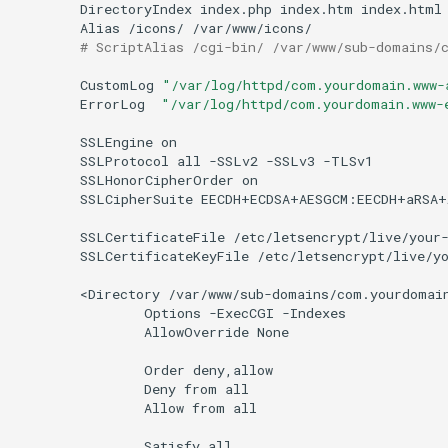
DirectoryIndex
index.php
index.htm
Alias
/icons/
# ScriptAlias /cgi-bin/ /var/www/sub-domains/
CustomLog
"/var/log/httpd/com.yourdomain.www-
ErrorLog
"/var/log/httpd/com.yourdomain.www-
SSLEngine
SSLProtocol
all
-SSLv2
-SSLv3
SSLHonorCipherOrder
SSLCipherSuite
EECDH+ECDSA+AESGCM:EECDH+aRSA+
SSLCertificateFile
SSLCertificateKeyFile
/etc/letsencrypt/live/yo
<Directory
Options
-ExecCGI
AllowOverride
None

Order
Deny
from
Allow
from
all

Satisfy