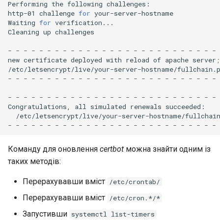
Performing
the
following
challenges:

http-01
challenge
for
your-server-hostname

Waiting
for
verification...

Cleaning
up
challenges

-
-
-
-
-
-
-
-
-
-
-
-
-
-
-
-
-
-
-
-
-
-
-
-
-
-
-
new
certificate
deployed
with
reload
of
apache
server
;
/etc/letsencrypt/live/your-server-hostname/fullchain.p
-
-
-
-
-
-
-
-
-
-
-
-
-
-
-
-
-
-
-
-
-
-
-
-
-
-
-
-
-
-
-
-
-
-
-
-
-
-
-
-
-
-
-
-
-
-
-
-
-
-
-
-
-
-
Congratulations,
all
simulated
renewals
/etc/letsencrypt/live/your-server-hostname/fullchai
-
-
-
-
-
-
-
-
-
-
-
-
-
-
-
-
-
-
-
-
-
-
-
-
-
-
-
Команду для оновлення
certbot
можна знайти одним із
таких методів:
Перерахувавши вміст
/etc/crontab/
Перерахувавши вміст
/etc/cron.*/*
Запустивши
systemctl list-timers