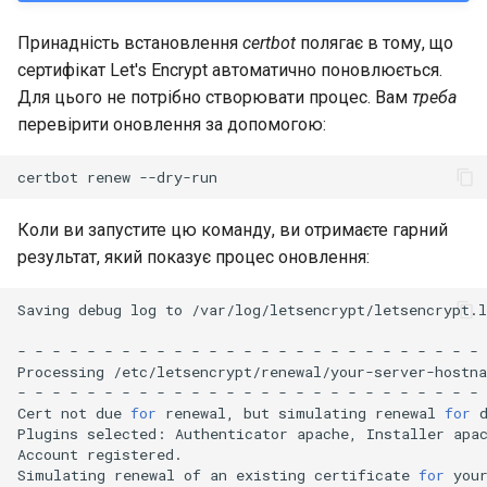
Принадність встановлення
certbot
полягає в тому, що
сертифікат Let's Encrypt автоматично поновлюється.
Для цього не потрібно створювати процес. Вам
треба
перевірити оновлення за допомогою:
certbot
renew
Коли ви запустите цю команду, ви отримаєте гарний
результат, який показує процес оновлення:
Saving
debug
log
to
/var/log/letsencrypt/letsencrypt.l
-
-
-
-
-
-
-
-
-
-
-
-
-
-
-
-
-
-
-
-
-
-
-
-
-
-
-
Processing
/etc/letsencrypt/renewal/your-server-hostna
-
-
-
-
-
-
-
-
-
-
-
-
-
-
-
-
-
-
-
-
-
-
-
-
-
-
-
Cert
not
due
for
renewal,
but
simulating
renewal
for
Plugins
selected:
Authenticator
apache,
Installer
apac
Account
registered.

Simulating
renewal
of
an
existing
certificate
for
your