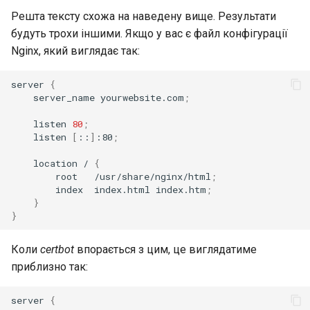
Решта тексту схожа на наведену вище. Результати
будуть трохи іншими. Якщо у вас є файл конфігурації
Nginx, який виглядає так:
server
{
server_name
yourwebsite.com
;
listen
80
;
listen
[
::
]
:80
;
location
/
{
root
/usr/share/nginx/html
;
index
index.html
index.htm
;
}
}
Коли
certbot
впорається з цим, це виглядатиме
приблизно так:
server
{