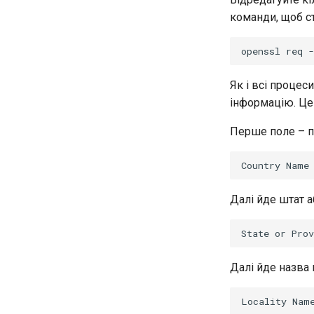
команди, щоб с
openssl
req
-
Як і всі процес
інформацію. Це
Перше поле – по
Далі йде штат а
Далі йде назва 