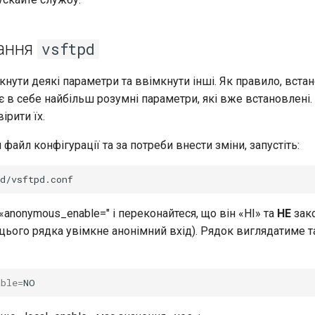
ання
vsftpd
нути деякі параметри та ввімкнути інші. Як правило, вста
 в себе найбільш розумні параметри, які вже встановлені.
ірити їх.
файл конфігурації та за потреби внести зміни, запустіть:
«anonymous_enable=" і переконайтеся, що він «НІ» та
НЕ
зак
ього рядка увімкне анонімний вхід). Рядок виглядатиме та
able
=