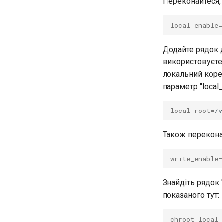
with MariaDB
Переконайтеся, 
Сервер FreeRADIUS RADIUS із
Samba Active Directory
local_enable
=
OpenVPN
Додайте рядок д
Центри сертифікації SSH і
підписування ключів
використовуєт
Зміцнення підрозділів
локальний коре
Systemd
параметр "local_
WireGuard VPN
local_root
=
Також переконай
write_enable
=
Знайдіть рядок 
показаного тут:
chroot_local_