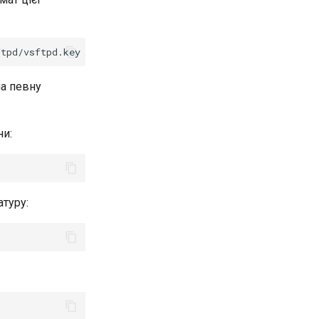
ftpd/vsftpd.key
-out
на певну
ни:
атуру: