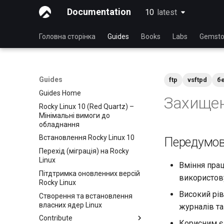
Documentation
10
latest
latest
Головна сторінка
Guides
Books
Labs
Gemsto
Guides
ftp
vsftpd
б
Guides Home
Захищен
Rocky Linux 10 (Red Quartz) –
Мінімальні вимоги до
обладнання
Встановлення Rocky Linux 10
Передумо
Перехід (міграція) на Rocky
Linux
Вміння пра
Пітдтримка оновленних версій
використов
Rocky Linux
Високий рі
Створення та встановлення
власних ядер Linux
журналів та
Contribute
Корисним є