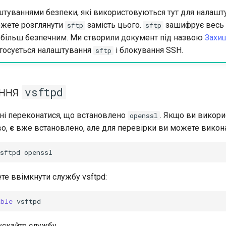
штуваннями безпеки, які використовуються тут для налашт
ожете розглянути
замість цього.
зашифрує весь 
sftp
sftp
є більш безпечним. Ми створили документ під назвою
Захи
стосується налаштування
і блокування SSH.
sftp
ення
vsftpd
ні переконатися, що встановлено
. Якщо ви викори
openssl
во,
є
вже встановлено, але для перевірки ви можете викона
sftpd
те ввімкнути службу vsftpd:
able
ускайте службу.