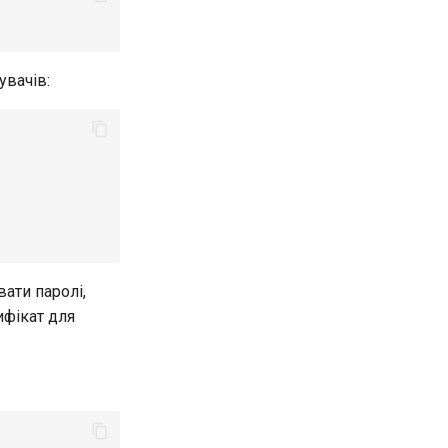
увачів:
ати паролі,
ифікат для