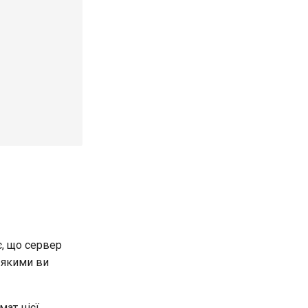
є, що сервер
а якими ви
мат цієї