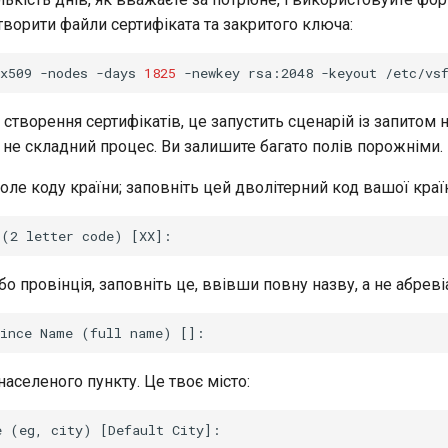
творити файли сертифіката та закритого ключа:
x509
-nodes
-days
1825
-newkey
rsa:2048
-keyout
/etc/vs
и створення сертифікатів, це запустить сценарій із запитом 
 не складний процес. Ви залишите багато полів порожніми.
ле коду країни; заповніть цей дволітерний код вашої краї
бо провінція, заповніть це, ввівши повну назву, а не абреві
населеного пункту. Це твоє місто: