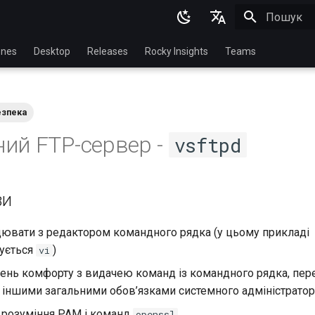
Пошук роз
English
nes
Desktop
Releases
Rocky Insights
Teams
Ukrainian
Deutsch
езпека
Français
ий FTP-сервер -
vsftpd
Español
Italian
ви
日本語
한국어
цювати з редактором командного рядка (у цьому прикладі
ується
)
vi
简体中文
вень комфорту з видачею команд із командного рядка, пе
 іншими загальними обов’язками системного адміністратор
 розуміння PAM і команд
openssl