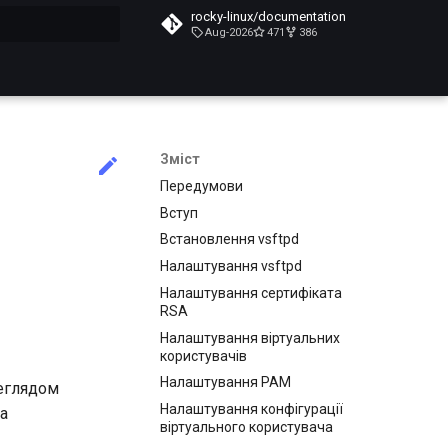
rocky-linux/documentation
Aug-2026
471
386
почато
Зміст
Передумови
Вступ
Встановлення vsftpd
Налаштування vsftpd
Налаштування сертифіката
RSA
Налаштування віртуальних
користувачів
Налаштування PAM
реглядом
Налаштування конфігурації
а
віртуального користувача