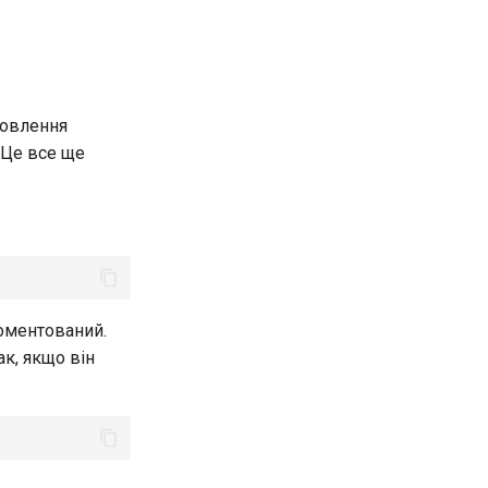
новлення
 Це все ще
оментований.
к, якщо він