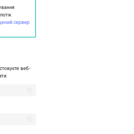
ування
потік
щений сервер
стовуєте веб-
ти: