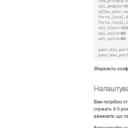
rsa_private_k
ssl_enable
=
allow_anon_ss
force_local_d
force_local_l
ssl_tlsv1
=
ssl_sslv2
=
ssl_sslv3
=
NO

pasv_min_por
pasv_max_por
Збережіть конфі
Налаштува
Вам потрібно с
служить 4-5 рок
вважаєте, що с
Відредагуйте кі