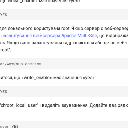
що «local_enable» має значення «yes»:
ля локального користувача root. Якщо сервер є веб-сервер
е
налаштування веб-сервера Apache Multi-Site
, це відобра
нь. Якщо ваші налаштування відрізняються або це не веб-с
root":
теся, що «write_enable» має значення «yes»:
"chroot_local_user" і видаліть зауваження. Додайте два рядк
user
=