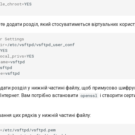
le_chroot
=
те додати розділ, який стосуватиметься віртуальних корист
er Settings
ir
=
local_privs
=
name
=
me
=
дати розділ у нижній частині файлу, щоб примусово шифрув
 Інтернет. Вам потрібно встановити
і створити серт
openssl
вання цих рядків у нижній частині файлу:
=