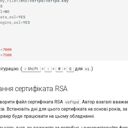
ey_file
=
l
=
ata_ssl
=
ogins_ssl
=
t
=
7000
t
=
7500
гурацію. (
+
+
+
для
.)
Shift
:
W
Q
vi
ння сертифіката RSA
творити файл сертифіката RSA
. Автор взагалі вважа
vsftpd
ів. Встановіть дні для цього сертифіката на основі років, з
ервер буде працювати на цьому обладнанні.
лькість днів, як вважаєте за потрібне, і використовуйте фор