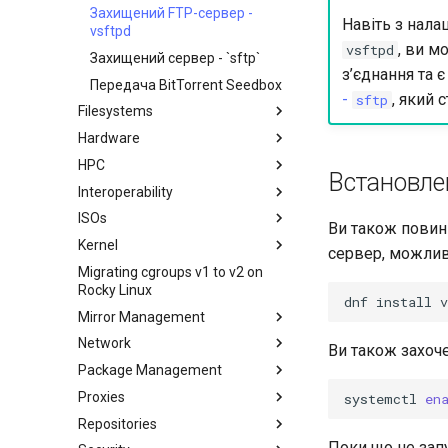
Захищений FTP-сервер -
Навіть з нала
vsftpd
, ви м
vsftpd
Захищений сервер - `sftp`
з’єднання та 
Передача BitTorrent Seedbox
-
, який 
sftp
Filesystems
Hardware
Configuring TRIM
HPC
XFS recovery
Встановлення Rocky Linux 10
Встановл
на AOOSTAR WTR PRO
Interoperability
Розгортання Slurm на Rocky
Увімкнення пропускання
Linux
ISOs
Імпорт Rocky Linux до WSL або
Ви також повин
VLAN на мережевих картах
WSL2
Kernel
Створення власного ISO
Marvell серії AQC
сервер, можли
Rocky Linux
Migrating cgroups v1 to v2 on
Crash analysis
Служба безагентного
Rocky Linux
керування HPE ProLiant
Відновлення `initramfs`
dnf
install
v
Mirror Management
IPMI management
Network
Додавання Rocky Mirror
Увімкнення VLAN
Ви також захоче
Passthrough на мережевих
Package Management
accel-ppp PPPoE Server
картах серії Intel X710
Proxies
Конфігурація мережі
Вступ
systemctl
en
Repositories
Тунель IPv6 Hurricane Electric
Менеджер пакетів DNF
HAProxy-Apache-LXD
Поки що не зап