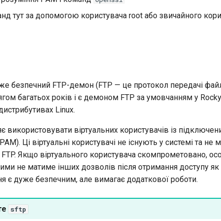
нд тут за допомогою користувача root або звичайного кори
же безпечний FTP-демон (FTP — це протокол передачі файлі
гом багатьох років і є демоном FTP за умовчанням у Rocky 
дистрибутивах Linux.
є використовувати віртуальних користувачів із підключе
(PAM). Ці віртуальні користувачі не існують у системі та не
м FTP. Якщо віртуального користувача скомпрометовано, ос
ими не матиме інших дозволів після отримання доступу як 
я є дуже безпечним, але вимагає додаткової роботи.
те
sftp