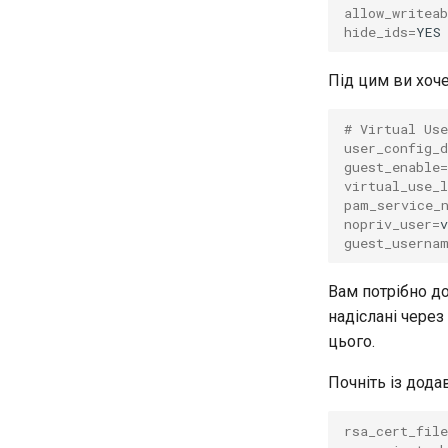
allow_writeab
hide_ids
=
Під цим ви хоче
# Virtual Us
user_config_d
guest_enable
=
virtual_use_
pam_service_
nopriv_user
=
guest_userna
Вам потрібно до
надіслані через
цього.
Почніть із дода
rsa_cert_file