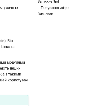
Запуск vsftpd
стувача та
Тестування vsftpd
Висновок
в). Він
Linux та
ними модулями
 мають інших
оба з такими
цей користувач.