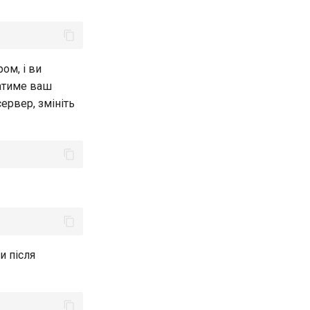
ом, і ви
жатиме ваш
ервер, змініть
и після