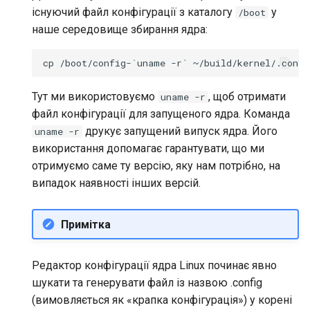
існуючий файл конфігурації з каталогу
у
/boot
наше середовище збирання ядра:
cp
/boot/config-
`
uname
-r
`
Тут ми використовуємо
, щоб отримати
uname -r
файл конфігурації для запущеного ядра. Команда
друкує запущений випуск ядра. Його
uname -r
використання допомагає гарантувати, що ми
отримуємо саме ту версію, яку нам потрібно, на
випадок наявності інших версій.
Примітка
Редактор конфігурації ядра Linux починає явно
шукати та генерувати файл із назвою .config
(вимовляється як «крапка конфігурація») у корені