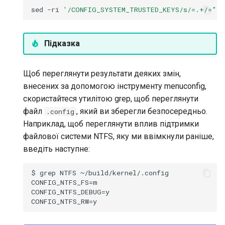
sed
-ri
'/CONFIG_SYSTEM_TRUSTED_KEYS/s/=.+/=""/
Підказка
Щоб переглянути результати деяких змін,
внесених за допомогою інструменту menuconfig,
скористайтеся утилітою grep, щоб переглянути
файл
, який ви зберегли безпосередньо.
.config
Наприклад, щоб переглянути вплив підтримки
файлової системи NTFS, яку ми ввімкнули раніше,
введіть наступне:
$ grep NTFS ~/build/kernel/.config

CONFIG_NTFS_FS=m

CONFIG_NTFS_DEBUG=y
