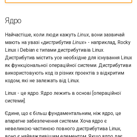
Лабораторна робота 9:
Частина 5.1 HAProxy
допомогою Valuta в GN
Керування журналами
Реліз 8.6
Завантаження робочих
Сервер FreeRADIUS RADIUS
bash - колір рядка
Ядро
вузлів Kubernetes
Частина 5.2 Varnish
із Samba Active Directory
Conclusions
Реліз 8.5
Служба Systemd – сценарій
Найчастіше, коли люди кажуть
Linux
Лабораторна робота 10:
, вони зазвичай
Частина 5.3 Squid
OpenVPN
Python
Реліз 8.4
Налаштування kubectl дл
мають на увазі «
дистрибутив Linux
» - наприклад, Rocky
віддаленого доступу
Linux і Debian є типами дистрибутивів Linux.
Частина 5.3 Squid
Центри сертифікації SSH і
Перевіка сумісності ЦП
Журнал змін 8
Дистрибутив містить усе необхідне для існування Linux
підписування ключів
Лабораторна робота 11:
як функціональної операційної системи. Дистрибутиви
Частина 6. Поштові
torsocks - Маршрут трафіку
Надання мережевих
використовують код із різних проектів з відкритим
сервери
Зміцнення підрозділів
через Tor/SOCKS5
маршрутів Pod
кодом, які не залежать від Linux.
Systemd
Частина 7 Висока
Запис на фізичний CD/DVD
Linux - це ядро. Ядро лежить в основі [операційної
Лабораторна робота 12:
доступність
WireGuard VPN
за допомогою Xorriso
системи].
Smoke Test
Єдине, що є більш фундаментальним, ніж ядро, це
Лабораторна робота 13:
апаратне забезпечення системи. Хоча ядро є
Очищення
невеликою частиною повного дистрибутива Linux,
воно є найважливішим елементом. Якщо ядро дає