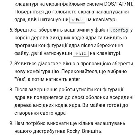
клавіатурі на екрані файлових систем DOS/FAT/NT.
Поверніться до головного екрана налаштування
ядра, двічі натиснувши
на клавіатурі.
Esc
Зрештою, збережіть ваші зміни у файлі
у
.config
корені дерева вихідних кодів ядра та вийдіть із
програми конфігурації ядра після збереження
файлу, двічі натиснувши
на клавіатурі.
Esc
З’явиться діалогове вікно з пропозицією зберегти
нову конфігурацію. Переконайтеся, що вибрано
"Yes", а потім натисніть enter.
Після завершення роботи утиліти конфігурації
ядра ви повернетеся до своєї оболонки всередині
дерева вихідних кодів ядра. Ви майже готові до
створення свого ядра.
Нам потрібно виконати ще кілька налаштувань
нашого дистрибутива Rocky. Впишіть: