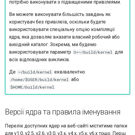
потрібно виконувати з підвищеними привілеями.
Ви можете виконувати більшість завдань як
користувач без привілеїв, оскільки будете
використовувати спеціальну опцію компіляції
ядра, яка дозволяє вказати власний робочий або
вихідний каталог. Зокрема, ми будемо
використовувати параметр
для
O=~/build/kernel
всіх відповідних викликів.
Де
еквівалентно
~/build/kernel
або
/home/$USER/build/kernel
$HOME/build/kernel
Версії ядра та правила іменування
Перелік доступних ядер на веб-сайті міститиме папки
для v1.0, v2.5, v2.6, v3.0, v3.x, v4.x, v5.x, v6.x тощо. Перш