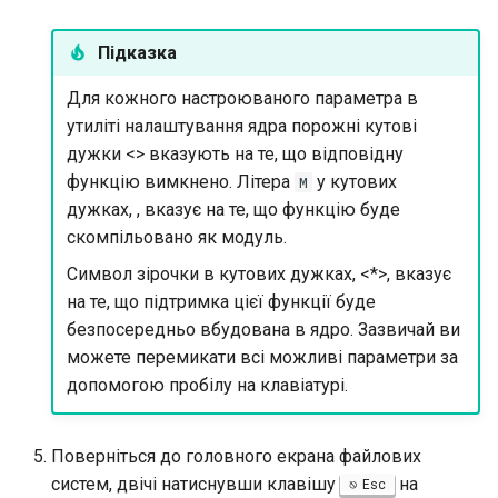
Підказка
Для кожного настроюваного параметра в
утиліті налаштування ядра порожні кутові
дужки <> вказують на те, що відповідну
функцію вимкнено. Літера
у кутових
M
дужках,
, вказує на те, що функцію буде
скомпільовано як модуль.
Символ зірочки в кутових дужках, <*>, вказує
на те, що підтримка цієї функції буде
безпосередньо вбудована в ядро. Зазвичай ви
можете перемикати всі можливі параметри за
допомогою пробілу на клавіатурі.
Поверніться до головного екрана файлових
систем, двічі натиснувши клавішу
на
Esc