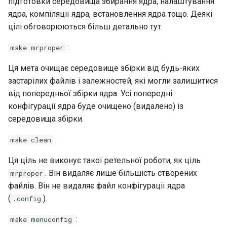
підготовки середовища збирання ядра, налаштування
ядра, компіляції ядра, встановлення ядра тощо. Деякі
цілі обговорюються більш детально тут:
:
make mrproper
Ця мета очищає середовище збірки від будь-яких
застарілих файлів і залежностей, які могли залишитися
від попередньої збірки ядра. Усі попередні
конфігурації ядра буде очищено (видалено) із
середовища збірки.
:
make clean
Ця ціль не виконує такої ретельної роботи, як ціль
. Він видаляє лише більшість створених
mrproper
файлів. Він не видаляє файл конфігурації ядра
(
).
.config
:
make menuconfig