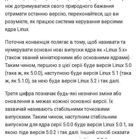
ніж дотримуватися свого природного бажання
отримати останню версію, переконайтеся, що ви
розумієте, як працює система керування версіями
ядра Linux.
Поточна конвенція полягає в тому, щоб називати та
нумерувати основні нові випуски ядра як «Linux 5.x»
(також званий мініатюрними або основними ядрами).
Таким чином, першою з цієї серії буде версія Linux 5.0
(така ж, як 5.0.0), наступною буде версія Linux 5.1 (така
ж, як 5.1.0), за нею буде версія Linux 5.2 і так далі.
Третя цифра позначає будь-які незначні зміни або
оновлення в межах кожної основної версії. Їх
зазвичай називають стабільними точковими
випусками. Таким чином, наступним стабільним
випуском для ядра серії 5.0.0 буде версія Linux 5.0.1, за
якою піде версія 5.0.2 і так далі. Інший спосіб сказати