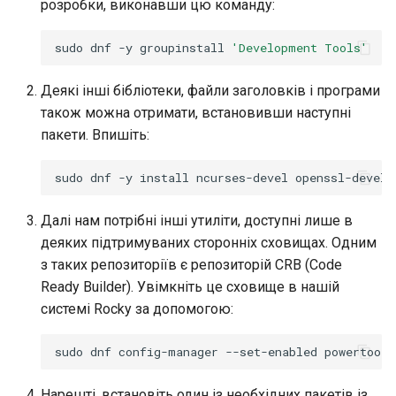
розробки, виконавши цю команду:
sudo
dnf
-y
groupinstall
'Development Tools'
Деякі інші бібліотеки, файли заголовків і програми
також можна отримати, встановивши наступні
пакети. Впишіть:
sudo
dnf
-y
install
ncurses-devel
openssl-devel
Далі нам потрібні інші утиліти, доступні лише в
деяких підтримуваних сторонніх сховищах. Одним
з таких репозиторіїв є репозиторій CRB (Code
Ready Builder). Увімкніть це сховище в нашій
системі Rocky за допомогою:
sudo
dnf
config-manager
--set-enabled
Нарешті, встановіть один із необхідних пакетів із