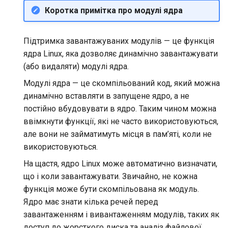
Коротка примітка про модулі ядра
Підтримка завантажуваних модулів — це функція
ядра Linux, яка дозволяє динамічно завантажувати
(або видаляти) модулі ядра.
Модулі ядра — це скомпільований код, який можна
динамічно вставляти в запущене ядро, а не
постійно вбудовувати в ядро. Таким чином можна
ввімкнути функції, які не часто використовуються,
але вони не займатимуть місця в пам’яті, коли не
використовуються.
На щастя, ядро Linux може автоматично визначати,
що і коли завантажувати. Звичайно, не кожна
функція може бути скомпільована як модуль.
Ядро має знати кілька речей перед
завантаженням і вивантаженням модулів, таких як
доступ до жорсткого диска та аналіз файлової