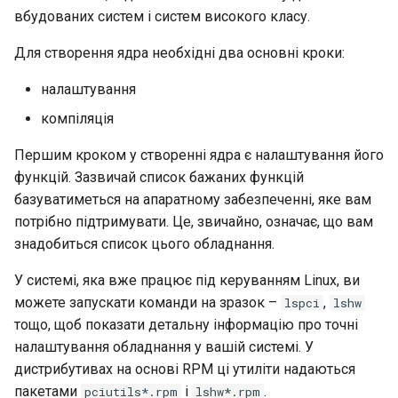
вбудованих систем і систем високого класу.
Для створення ядра необхідні два основні кроки:
налаштування
компіляція
Першим кроком у створенні ядра є налаштування його
функцій. Зазвичай список бажаних функцій
базуватиметься на апаратному забезпеченні, яке вам
потрібно підтримувати. Це, звичайно, означає, що вам
знадобиться список цього обладнання.
У системі, яка вже працює під керуванням Linux, ви
можете запускати команди на зразок –
,
lspci
lshw
тощо, щоб показати детальну інформацію про точні
налаштування обладнання у вашій системі. У
дистрибутивах на основі RPM ці утиліти надаються
пакетами
і
.
pciutils*.rpm
lshw*.rpm