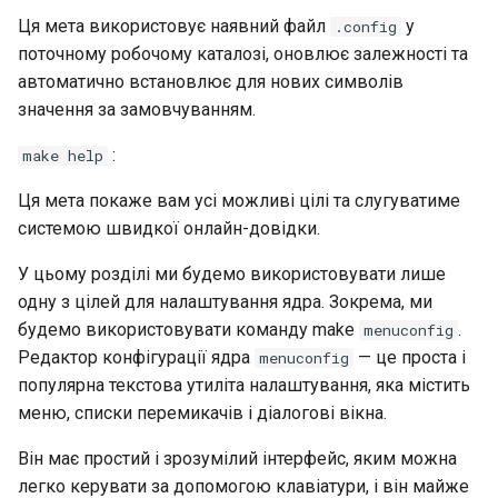
Ця мета використовує наявний файл
у
.config
поточному робочому каталозі, оновлює залежності та
автоматично встановлює для нових символів
значення за замовчуванням.
:
make help
Ця мета покаже вам усі можливі цілі та слугуватиме
системою швидкої онлайн-довідки.
У цьому розділі ми будемо використовувати лише
одну з цілей для налаштування ядра. Зокрема, ми
будемо використовувати команду make
.
menuconfig
Редактор конфігурації ядра
— це проста і
menuconfig
популярна текстова утиліта налаштування, яка містить
меню, списки перемикачів і діалогові вікна.
Він має простий і зрозумілий інтерфейс, яким можна
легко керувати за допомогою клавіатури, і він майже