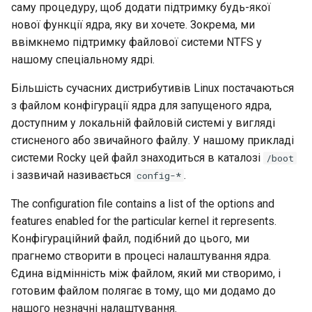
саму процедуру, щоб додати підтримку будь-якої
нової функції ядра, яку ви хочете. Зокрема, ми
ввімкнемо підтримку файлової системи NTFS у
нашому спеціальному ядрі.
Більшість сучасних дистрибутивів Linux постачаються
з файлом конфігурації ядра для запущеного ядра,
доступним у локальній файловій системі у вигляді
стисненого або звичайного файлу. У нашому прикладі
системи Rocky цей файл знаходиться в каталозі
/boot
і зазвичай називається
.
config-*
The configuration file contains a list of the options and
features enabled for the particular kernel it represents.
Конфігураційний файл, подібний до цього, ми
прагнемо створити в процесі налаштування ядра.
Єдина відмінність між файлом, який ми створимо, і
готовим файлом полягає в тому, що ми додамо до
нашого незначні налаштування.