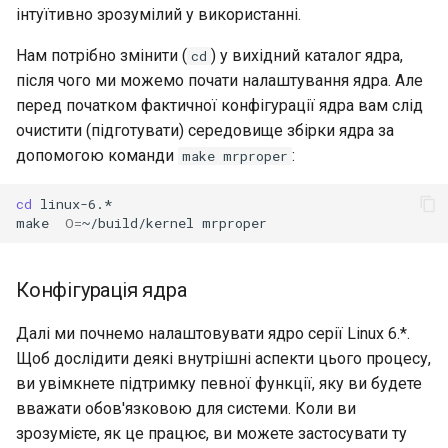
інтуїтивно зрозумілий у використанні.
Нам потрібно змінити (
) у вихідний каталог ядра,
cd
після чого ми можемо почати налаштування ядра. Але
перед початком фактичної конфігурації ядра вам слід
очистити (підготувати) середовище збірки ядра за
допомогою команди
:
make mrproper
cd
linux-6.*

make
O
=
~/build/kernel
Конфігурація ядра
Далі ми почнемо налаштовувати ядро серії Linux 6.*.
Щоб дослідити деякі внутрішні аспекти цього процесу,
ви увімкнете підтримку певної функції, яку ви будете
вважати обов'язковою для системи. Коли ви
зрозумієте, як це працює, ви можете застосувати ту