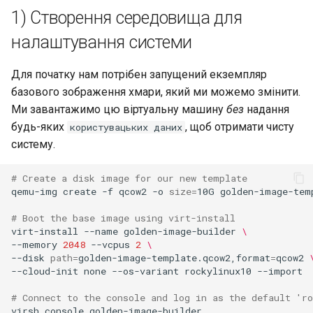
Лабораторна робота 9:
Частина 5.1 HAProxy
допомогою Valuta в GN
1) Створення середовища для
Керування журналами
Реліз 8.6
Завантаження робочих
Сервер FreeRADIUS RADIUS
bash - колір рядка
налаштування системи
вузлів Kubernetes
Частина 5.2 Varnish
із Samba Active Directory
Conclusions
Реліз 8.5
Служба Systemd – сценарій
Для початку нам потрібен запущений екземпляр
Лабораторна робота 10:
Частина 5.3 Squid
OpenVPN
Python
Реліз 8.4
базового зображення хмари, який ми можемо змінити.
Налаштування kubectl дл
Ми завантажимо цю віртуальну машину
без
надання
віддаленого доступу
Частина 5.3 Squid
Центри сертифікації SSH і
Перевіка сумісності ЦП
Журнал змін 8
будь-яких
, щоб отримати чисту
користувацьких даних
підписування ключів
систему.
Лабораторна робота 11:
Частина 6. Поштові
torsocks - Маршрут трафіку
Надання мережевих
сервери
Зміцнення підрозділів
через Tor/SOCKS5
# Create a disk image for our new template
маршрутів Pod
Systemd
qemu-img
create
-f
qcow2
-o
size
=
10G
golden-image-temp
Частина 7 Висока
Запис на фізичний CD/DVD
Лабораторна робота 12:
доступність
# Boot the base image using virt-install
WireGuard VPN
за допомогою Xorriso
virt-install
--name
golden-image-builder
\
Smoke Test
--memory
2048
--vcpus
2
\
--disk
path
=
golden-image-template.qcow2,format
=
qcow2
Лабораторна робота 13:
--cloud-init
none
--os-variant
rockylinux10
--import

Очищення
# Connect to the console and log in as the default 'ro
virsh
console