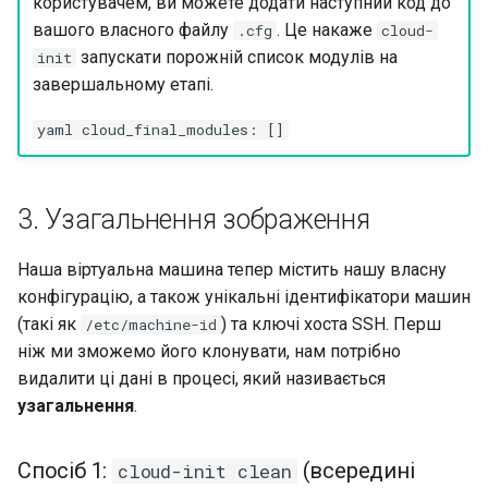
користувачем, ви можете додати наступний код до
вашого власного файлу
. Це накаже
.cfg
cloud-
запускати порожній список модулів на
init
завершальному етапі.
yaml cloud_final_modules: []
3. Узагальнення зображення
Наша віртуальна машина тепер містить нашу власну
конфігурацію, а також унікальні ідентифікатори машин
(такі як
) та ключі хоста SSH. Перш
/etc/machine-id
ніж ми зможемо його клонувати, нам потрібно
видалити ці дані в процесі, який називається
узагальнення
.
Спосіб 1:
(всередині
cloud-init clean