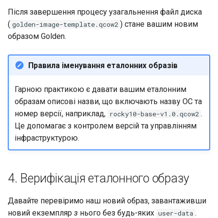
Після завершення процесу узагальнення файл диска
(
) стане вашим новим
golden-image-template.qcow2
образом Golden.
Правила іменування еталонних образів
Гарною практикою є давати вашим еталонним
образам описові назви, що включають назву ОС та
номер версії, наприклад,
.
rocky10-base-v1.0.qcow2
Це допомагає з контролем версій та управлінням
інфраструктурою.
4. Верифікація еталонного образу
Давайте перевіримо наш новий образ, завантаживши
новий екземпляр
з
нього без будь-яких
.
user-data