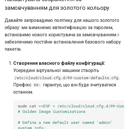
замовчуванням для золотого кольору
Давайте запровадимо політику для нашого золотого
образу: ми вимкнемо автентифікацію за паролем,
встановимо нового користувача за замовчуванням і
забезпечимо постійне встановлення базового набору
пакетів.
Створення власного файлу конфігурації:
Усередині віртуальної машини створіть
.
/etc/cloud/cloud.cfg.d/99-custom-defaults.cfg
Префікс
гарантує, що він буде зчитуватися
99-
останнім.
sudo
cat
<<EOF > /etc/cloud/cloud.cfg.d/99-custo
# Golden Image Customizations
# Define a new default user named 'admin'
system_info: