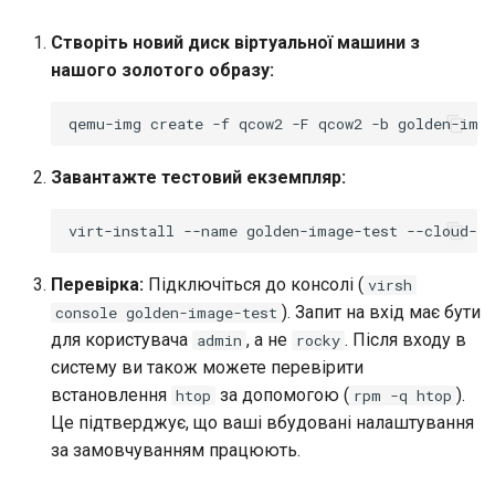
Створіть новий диск віртуальної машини з
нашого золотого образу:
qemu-img
create
-f
qcow2
-F
qcow2
-b
golden-ima
Завантажте тестовий екземпляр:
virt-install
--name
golden-image-test
--cloud-in
Перевірка:
Підключіться до консолі (
virsh
). Запит на вхід має бути
console golden-image-test
для користувача
, а не
. Після входу в
admin
rocky
систему ви також можете перевірити
встановлення
за допомогою (
).
htop
rpm -q htop
Це підтверджує, що ваші вбудовані налаштування
за замовчуванням працюють.