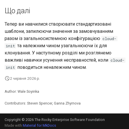
Що далі
Тепер ви навчилися створювати стандартизовані
шаблони, запилюючи значення за замовчуванням
разом із загальносистемною конфігурацією
cloud-
та належним чином узагальнюючи їх для
init
клонування. У наступному розділі ми розглянемо
важливі навички усунення несправностей, коли
cloud-
поводиться неналежним чином.
init
2 червня 2026 р.
Author: Wale Soyinka
Contributors: Steven Spencer, Ganna Zhyrnova
Copyright © 2026 The Rocky Enterprise Software Foundation
Made with
Material for MkDocs