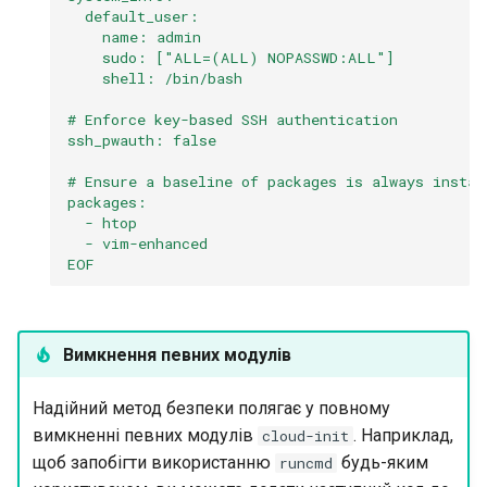
  default_user:
    name: admin
    sudo: ["ALL=(ALL) NOPASSWD:ALL"]
    shell: /bin/bash
# Enforce key-based SSH authentication
ssh_pwauth: false
# Ensure a baseline of packages is always instal
packages:
  - htop
  - vim-enhanced
EOF
Вимкнення певних модулів
Надійний метод безпеки полягає у повному
вимкненні певних модулів
. Наприклад,
cloud-init
щоб запобігти використанню
будь-яким
runcmd