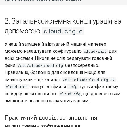
2. Загальносистемна конфігурація за
допомогою
cloud.cfg.d
У нашій запущеній віртуальній машині ми тепер
можемо налаштувати конфігурацію
для
cloud-init
всієї системи. Ніколи не слід редагувати головний
файл
безпосередньо.
/etc/cloud/cloud.cfg
Правильне, безпечне для оновлення місце для
налаштувань – це каталог
.
/etc/cloud/cloud.cfg.d/
зчитує всі файли
тут в алфавітному
cloud-init
.cfg
порядку після основного
, що дозволяє вам
cloud.cfg
змінювати значення за замовчуванням.
Практичний досвід: встановлення
налаштувань зображення за