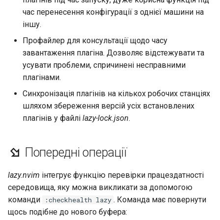
Лабораторна робота 9:
Частина 5.1 HAProxy
допомогою Valuta в GN
Database
Керування журналами
Реліз 8.6
час перенесення конфігурації з однієї машини на
Завантаження робочих
Сервер FreeRADIUS RAD
bash - колір рядка
іншу.
вузлів Kubernetes
Частина 5.2 Varnish
Desktop
із Samba Active Directory
Conclusions
Реліз 8.5
Профайлер для консультації щодо часу
Служба Systemd – сценарій
завантаження плагіна. Дозволяє відстежувати та
Лабораторна робота 10:
Частина 5.3 Squid
DNS
OpenVPN
Python
Реліз 8.4
усувати проблеми, спричинені несправними
Налаштування kubectl дл
плагінами.
віддаленого доступу
Частина 5.3 Squid
Editors
Центри сертифікації SSH 
Перевіка сумісності ЦП
Журнал змін 8
Синхронізація плагінів на кількох робочих станціях
підписування ключів
Лабораторна робота 11:
Частина 6. Поштові
шляхом збереження версій усіх встановлених
Email
torsocks - Маршрут трафіку
Надання мережевих
сервери
плагінів у файлі
lazy-lock.json
.
Зміцнення підрозділів
через Tor/SOCKS5
маршрутів Pod
Systemd
File Sharing Services
Частина 7 Висока
Запис на фізичний CD/DVD
Попередні операції
Лабораторна робота 12:
доступність
WireGuard VPN
Filesystems
за допомогою Xorriso
Smoke Test
lazy.nvim
інтегрує функцію перевірки працездатності
Hardware
Лабораторна робота 13:
середовища, яку можна викликати за допомогою
Очищення
команди
. Команда має повернути
:checkhealth lazy
HPC
щось подібне до нового буфера: