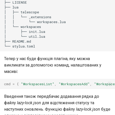
├── LICENSE

├── lua

│   ├── telescope

│   │   └── _extensions

│   │       └── workspaces.lua

│   └── workspaces

│       ├── init.lua

│       └── util.lua

├── README.md

Тепер у нас буде функція плагіна, яку можна
викликати за допомогою команд, налаштованих у
масиві:
cmd
=
{
"WorkspacesList"
,
"WorkspacesAdd"
,
"Workspace
Введення також передбачає додавання рядка до
файлу
lazy-lock.json
для відстеження статусу та
наступних оновлень. Функцію файлу
lazy-lock.json
буде