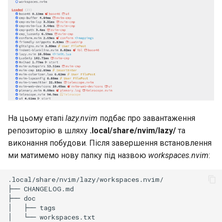
На цьому етапі
lazy.nvim
подбає про завантаження
репозиторію в шляху
.local/share/nvim/lazy/
та
виконання побудови. Після завершення встановлення
ми матимемо нову папку під назвою
workspaces.nvim
:
.local/share/nvim/lazy/workspaces.nvim/

├── CHANGELOG.md

├── doc

│   ├── tags

│   └── workspaces.txt
