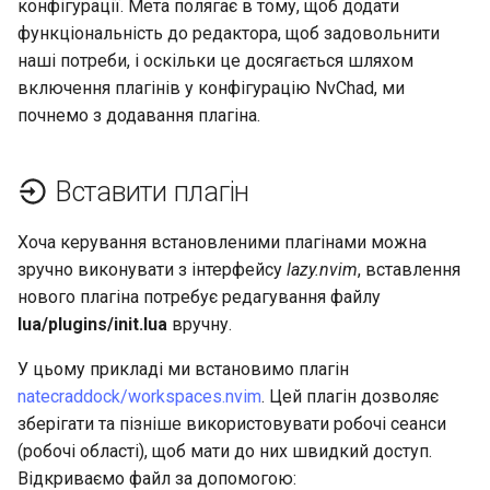
конфігурації. Мета полягає в тому, щоб додати
функціональність до редактора, щоб задовольнити
наші потреби, і оскільки це досягається шляхом
включення плагінів у конфігурацію NvChad, ми
почнемо з додавання плагіна.
Вставити плагін
Хоча керування встановленими плагінами можна
зручно виконувати з інтерфейсу
lazy.nvim
, вставлення
нового плагіна потребує редагування файлу
lua/plugins/init.lua
вручну.
У цьому прикладі ми встановимо плагін
natecraddock/workspaces.nvim
. Цей плагін дозволяє
зберігати та пізніше використовувати робочі сеанси
(робочі області), щоб мати до них швидкий доступ.
Відкриваємо файл за допомогою: