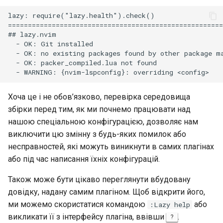
Interoperability
lazy: require("lazy.health").check()

======================================================
ISOs
## lazy.nvim

  - OK: Git installed

  - OK: no existing packages found by other package ma
Kernel
  - OK: packer_compiled.lua not found

Migrating cgroups v1 to v2 on
Rocky Linux
Хоча це і не обов’язково, перевірка середовища
збірки перед тим, як ми почнемо працювати над
Mirror Management
нашою спеціальною конфігурацією, дозволяє нам
виключити цю змінну з будь-яких помилок або
Network
несправностей, які можуть виникнути в самих плагінах
або під час написання їхніх конфігурацій.
Package Management
Також може бути цікаво переглянути вбудовану
Proxies
довідку, надану самим плагіном. Щоб відкрити його,
ми можемо скористатися командою
або
:Lazy help
Repositories
викликати її з інтерфейсу плагіна, ввівши
.
?