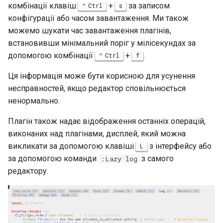
комбінації клавіш
+
за записом
Ctrl
s
конфігурації або часом завантаження. Ми також
можемо шукати час завантаження плагінів,
встановивши мінімальний поріг у мілісекундах за
допомогою комбінації
+
.
Ctrl
f
Ця інформація може бути корисною для усунення
несправностей, якщо редактор сповільнюється
ненормально.
Плагін також надає відображення останніх операцій,
виконаних над плагінами, дисплей, який можна
викликати за допомогою клавіші
з інтерфейсу або
L
за допомогою команди
з самого
:Lazy log
редактору.