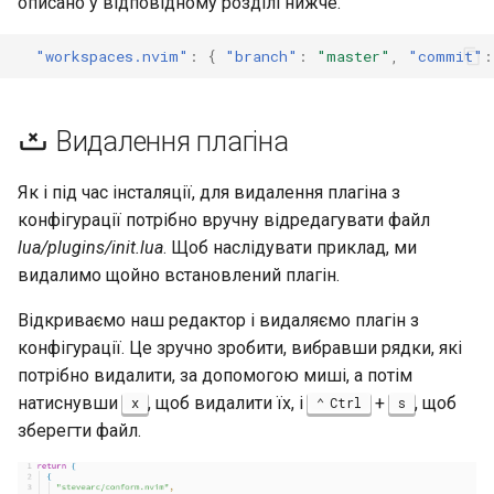
описано у відповідному розділі нижче.
"workspaces.nvim"
:
{
"branch"
:
"master"
,
"commit"
:
Видалення плагіна
Як і під час інсталяції, для видалення плагіна з
конфігурації потрібно вручну відредагувати файл
lua/plugins/init.lua
. Щоб наслідувати приклад, ми
видалимо щойно встановлений плагін.
Відкриваємо наш редактор і видаляємо плагін з
конфігурації. Це зручно зробити, вибравши рядки, які
потрібно видалити, за допомогою миші, а потім
натиснувши
, щоб видалити їх, і
+
, щоб
x
Ctrl
s
зберегти файл.