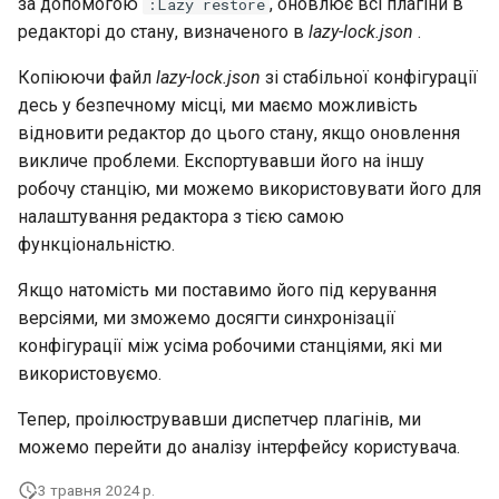
за допомогою
, оновлює всі плагіни в
:Lazy restore
редакторі до стану, визначеного в
lazy-lock.json
.
Копіюючи файл
lazy-lock.json
зі стабільної конфігурації
десь у безпечному місці, ми маємо можливість
відновити редактор до цього стану, якщо оновлення
викличе проблеми. Експортувавши його на іншу
робочу станцію, ми можемо використовувати його для
налаштування редактора з тією самою
функціональністю.
Якщо натомість ми поставимо його під керування
версіями, ми зможемо досягти синхронізації
конфігурації між усіма робочими станціями, які ми
використовуємо.
Тепер, проілюструвавши диспетчер плагінів, ми
можемо перейти до аналізу інтерфейсу користувача.
3 травня 2024 р.