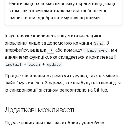
Навіть якщо їх немає на знімку екрана вище, якщо
є плагіни з комітами, включаючи «небезпечні
зміни», вони відображатимуться першими.
Існує також можливість запустити весь цикл
оновлення лише за допомогою команди
. З
Sync
інтерфейсу, ввівши
або команду
, ми
S
:Lazy sync
викличемо функцію, яка складається з конкатенації
+
+
.
install
clean
update
Процес оновлення, окремо чи сукупно, також змінить
файл
lazy-lock.json
. Зокрема, коміти будуть змінені для
їх синхронізації зі станом репозиторію на GitHub.
Додаткові можливості
Під час написання плагіна особливу увагу було