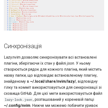
Синхронізація
Lazy.nvim дозволяє синхронізувати всі встановлені
плагіни, зберігаючи їх стан у файлі
json
. У ньому
створюється рядок для кожного плагіна, який містить
назву папки, що відповідає встановленому плагіну,
знайденому в
~/.local/share/nvim/lazy/
, відповідну
гілку та комміт використовується для синхронізації зі
сховища GitHub. Для цієї мети використовується файл
, розташований у кореневій папці
lazy-lock.json
~/.config/nvim
. Нижче ми можемо побачити уривок