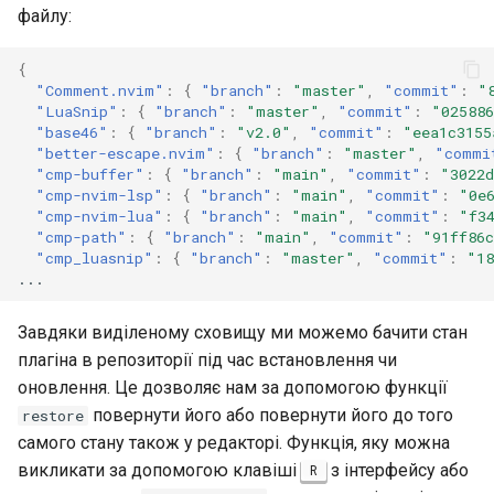
файлу:
{
"Comment.nvim"
:
{
"branch"
:
"master"
,
"commit"
:
"
"LuaSnip"
:
{
"branch"
:
"master"
,
"commit"
:
"025886
"base46"
:
{
"branch"
:
"v2.0"
,
"commit"
:
"eea1c3155
"better-escape.nvim"
:
{
"branch"
:
"master"
,
"commi
"cmp-buffer"
:
{
"branch"
:
"main"
,
"commit"
:
"3022d
"cmp-nvim-lsp"
:
{
"branch"
:
"main"
,
"commit"
:
"0e
"cmp-nvim-lua"
:
{
"branch"
:
"main"
,
"commit"
:
"f3
"cmp-path"
:
{
"branch"
:
"main"
,
"commit"
:
"91ff86c
"cmp_luasnip"
:
{
"branch"
:
"master"
,
"commit"
:
"18
...
Завдяки виділеному сховищу ми можемо бачити стан
плагіна в репозиторії під час встановлення чи
оновлення. Це дозволяє нам за допомогою функції
повернути його або повернути його до того
restore
самого стану також у редакторі. Функція, яку можна
викликати за допомогою клавіші
з інтерфейсу або
R