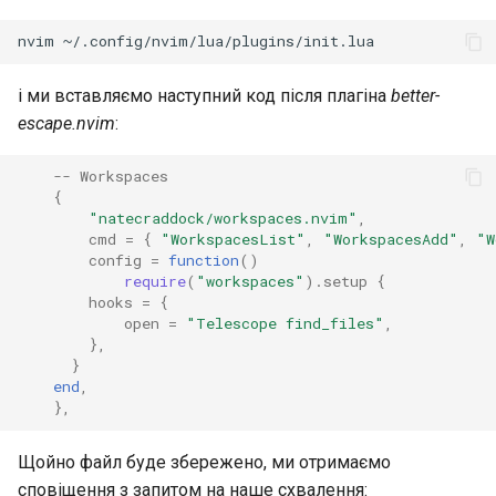
nvim
і ми вставляємо наступний код після плагіна
better-
escape.nvim
:
-- Workspaces
{
"natecraddock/workspaces.nvim"
,
cmd
=
{
"WorkspacesList"
,
"WorkspacesAdd"
,
"W
config
=
function
()
require
(
"workspaces"
).
setup
{
hooks
=
{
open
=
"Telescope find_files"
,
},
}
end
,
},
Щойно файл буде збережено, ми отримаємо
сповіщення з запитом на наше схвалення: