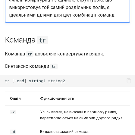
використовує той самий роздільник полів, є
ідеальними цілями для цієї комбінації команд.
Команда
tr
Команда
дозволяє конвертувати рядок.
tr
Синтаксис команди
:
tr
tr
[
-csd
]
string1
Опція
Функціональність
Усі символи, не вказані в першому рядку,
-c
перетворюються на символи другого рядка.
Видаляє вказаний символ.
-d