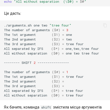
echo
"All without separation  (\$@) = 
$@
"
Це дасть:
./arguments.sh
one
two
"tree four"
The
number
of
arguments
(
$#
)
=
3
The
1st
argument
(
$1
)
=
one

The
2nd
argument
(
$2
)
=
two

The
3rd
argument
(
$3
)
=
tree
four

All
separated
by
IFS
(
$*
)
=
one,two,tree
four

All
without
separation
(
$@
)
=
one
two
tree
four

--------
SHIFT
2
----------------

The
number
of
arguments
(
$#
)
=
1
The
1st
argument
(
$1
)
=
tree
four

The
2nd
argument
(
$2
)
=
The
3rd
argument
(
$3
)
=
All
separated
by
IFS
(
$*
)
=
tree
four

All
without
separation
(
$@
)
=
tree
Як бачите, команда
змістила місце аргументів
shift