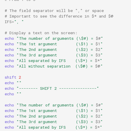
# The field separator will be "," or space
# Important to see the difference in $* and $@
IFS
=
", "
# Display a text on the screen:
echo
"The number of arguments (\$#) = 
$#
"
echo
"The 1st argument        (\$1) = 
$1
"
echo
"The 2nd argument        (\$2) = 
$2
"
echo
"The 3rd argument        (\$3) = 
$3
"
echo
"All separated by IFS    (\$*) = 
$*
"
echo
"All without separation  (\$@) = 
$@
"
shift
2
echo
""
echo
"-------- SHIFT 2 ----------------"
echo
""
echo
"The number of arguments (\$#) = 
$#
"
echo
"The 1st argument        (\$1) = 
$1
"
echo
"The 2nd argument        (\$2) = 
$2
"
echo
"The 3rd argument        (\$3) = 
$3
"
echo
"All separated by IFS    (\$*) = 
$*
"