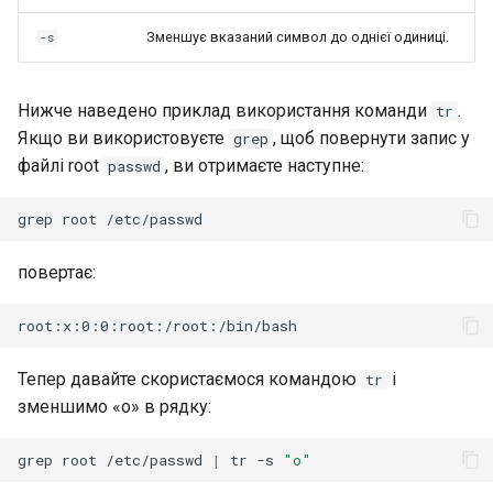
Зменшує вказаний символ до однієї одиниці.
-s
Нижче наведено приклад використання команди
.
tr
Якщо ви використовуєте
, щоб повернути запис у
grep
файлі root
, ви отримаєте наступне:
passwd
grep
root
повертає:
Тепер давайте скористаємося командою
і
tr
зменшимо «о» в рядку:
grep
root
/etc/passwd
|
tr
-s
"o"