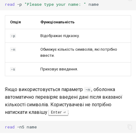
Interoperability
read
-p
"Please type your name: "
ISOs
Опція
Функціональність
Kernel
Відображає підказку.
-p
Migrating cgroups v1 to v2 on
Обмежує кількість символів, які потрібно
-n
Rocky Linux
ввести.
Приховує введення.
-s
Mirror Management
Network
Якщо використовується параметр
, оболонка
-n
автоматично перевіряє введені дані після вказаної
Package Management
кількості символів. Користувачеві не потрібно
натискати клавішу
.
Enter
Proxies
read
-n5
Repositories