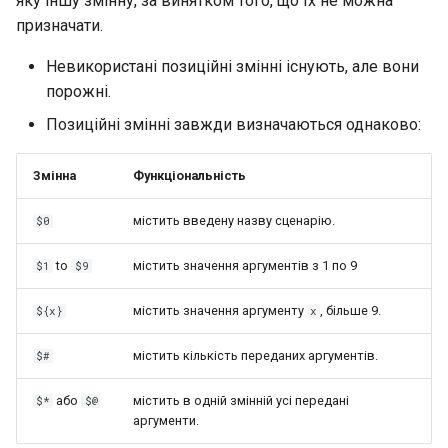
яку іншу змінну, за винятком того, що їх не можна
призначати.
Невикористані позиційні змінні існують, але вони
порожні.
Позиційні змінні завжди визначаються однаково:
Змінна
Функціональність
містить введену назву сценарію.
$0
to
містить значення аргументів з 1 по 9
$1
$9
містить значення аргументу
, більше 9.
${x}
x
містить кількість переданих аргументів.
$#
або
містить в одній змінній усі передані
$*
$@
аргументи.