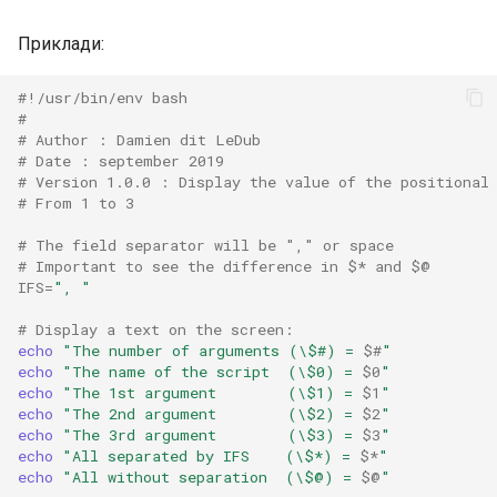
Приклади:
#!/usr/bin/env bash
#
# Author : Damien dit LeDub
# Date : september 2019
# Version 1.0.0 : Display the value of the positional
# From 1 to 3
# The field separator will be "," or space
# Important to see the difference in $* and $@
IFS
=
", "
# Display a text on the screen:
echo
"The number of arguments (\$#) = 
$#
"
echo
"The name of the script  (\$0) = 
$0
"
echo
"The 1st argument        (\$1) = 
$1
"
echo
"The 2nd argument        (\$2) = 
$2
"
echo
"The 3rd argument        (\$3) = 
$3
"
echo
"All separated by IFS    (\$*) = 
$*
"
echo
"All without separation  (\$@) = 
$@
"