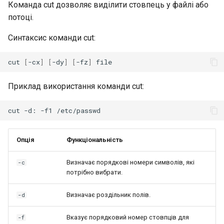
Команда cut дозволяє виділити стовпець у файлі або
потоці.
Синтаксис команди cut:
cut
[
-cx
]
[
-dy
]
[
-fz
]
Приклад використання команди cut:
cut
-d:
-f1
Опція
Функціональність
Визначає порядкові номери символів, які
-c
потрібно вибрати.
Визначає роздільник полів.
-d
Вказує порядковий номер стовпців для
-f