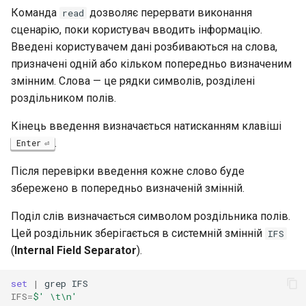
Команда
дозволяє перервати виконання
read
Security
сценарію, поки користувач вводить інформацію.
Введені користувачем дані розбиваються на слова,
Troubleshooting
призначені одній або кільком попередньо визначеним
змінним. Слова — це рядки символів, розділені
Virtualization
роздільником полів.
Web
Кінець введення визначається натисканням клавіші
.
Enter
Після перевірки введення кожне слово буде
збережено в попередньо визначеній змінній.
Поділ слів визначається символом роздільника полів.
Цей роздільник зберігається в системній змінній
IFS
(
Internal Field Separator
).
set
|
grep
IFS
=
$' \t\n'