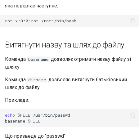
яка повертає наступне:
Витягнути назву та шлях до файлу
Команда
дозволяє отримати назву файлу зі
basename
шляху.
Команда
дозволяє витягнути батьківський
dirname
шлях до файлу.
Приклади:
echo
$FILE
=
/usr/bin/passwd

basename
$FILE
Що призведе до "passwd"