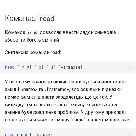
Лабораторна робота 9:
Частина 5.1 HAProxy
допомогою Valuta в GN
Database
Керування журналами
Реліз 8.6
Завантаження робочих
Сервер FreeRADIUS RAD
bash - колір рядка
Команда
read
вузлів Kubernetes
Частина 5.2 Varnish
Desktop
із Samba Active Directory
Conclusions
Реліз 8.5
Служба Systemd – сценарій
Команда
дозволяє ввести рядок символів і
read
Лабораторна робота 10:
Частина 5.3 Squid
DNS
OpenVPN
Python
Реліз 8.4
зберегти його в змінній.
Налаштування kubectl дл
віддаленого доступу
Частина 5.3 Squid
Editors
Центри сертифікації SSH 
Перевіка сумісності ЦП
Журнал змін 8
Синтаксис команди read:
підписування ключів
Лабораторна робота 11:
Частина 6. Поштові
Email
torsocks - Маршрут трафіку
read
[
-n
X
]
[
-p
]
[
-s
]
[
variable
]
Надання мережевих
сервери
Зміцнення підрозділів
через Tor/SOCKS5
маршрутів Pod
Systemd
File Sharing Services
У першому прикладі нижче пропонується ввести дві
Частина 7 Висока
Запис на фізичний CD/DVD
змінні: «name» та «firstname», але оскільки підказки
Лабораторна робота 12:
доступність
WireGuard VPN
Filesystems
за допомогою Xorriso
немає, вам слід знати заздалегідь, що це так. У
Smoke Test
випадку цього конкретного запису кожна вхідна
Hardware
змінна буде розділена пробілом. У другому прикладі
Лабораторна робота 13:
пропонується ввести змінну "name" з текстом підказки:
Очищення
HPC
read
name