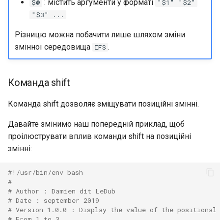
: містить аргументи у форматі
$@
"$1" "$2"
"$3" ...
Різницю можна побачити лише шляхом зміни
змінної середовища
.
IFS
Команда shift
Команда shift дозволяє зміщувати позиційні змінні.
Давайте змінимо наш попередній приклад, щоб
проілюструвати вплив команди shift на позиційні
змінні:
#!/usr/bin/env bash
#
# Author : Damien dit LeDub
# Date : september 2019
# Version 1.0.0 : Display the value of the positional
# From 1 to 3