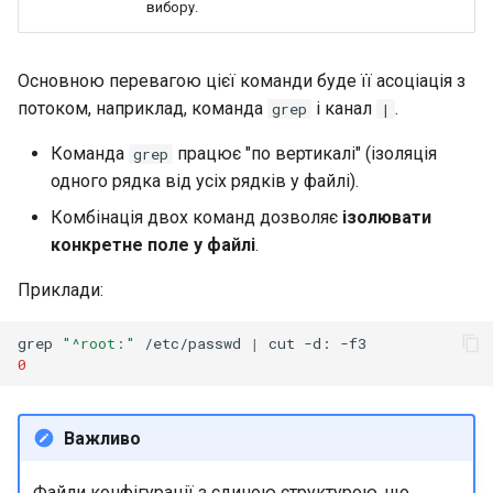
вибору.
Основною перевагою цієї команди буде її асоціація з
потоком, наприклад, команда
і канал
.
grep
|
Команда
працює "по вертикалі" (ізоляція
grep
одного рядка від усіх рядків у файлі).
Комбінація двох команд дозволяє
ізолювати
конкретне поле у файлі
.
Приклади:
grep
"^root:"
/etc/passwd
|
cut
-d:
0
Важливо
Файли конфігурації з єдиною структурою, що