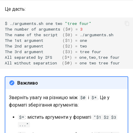
Це дасть:
$
./arguments.sh
one
two
"tree four"
The
number
of
arguments
(
$#
)
=
3
The
name
of
the
script
(
$0
)
=
./arguments.sh

The
1st
argument
(
$1
)
=
one

The
2nd
argument
(
$2
)
=
two

The
3rd
argument
(
$3
)
=
tree
four

All
separated
by
IFS
(
$*
)
=
one,two,tree
four

All
without
separation
(
$@
)
=
one
two
tree
Важливо
Зверніть увагу на різницю між
і
. Це у
$@
$*
форматі зберігання аргументів:
: містить аргументи у форматі
$*
"$1 $2 $3
..."