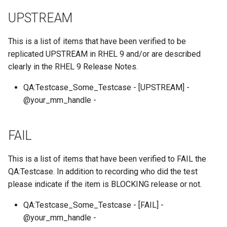
ISOs
UPSTREAM
QA:Testcase Packages No
Insights
Kernel
This is a list of items that have been verified to be
replicated UPSTREAM in RHEL 9 and/or are described
QA:Testcase Packages No
Migrating cgroups v1 to v2 on
clearly in the RHEL 9 Release Notes.
RHSM
Rocky Linux
QA:Testcase_Some_Testcase - [UPSTREAM] -
QA:Testcase Application
Mirror Management
@your_mm_handle -
Functionality
Network
QA:Testcase Artwork and
FAIL
Assets
Package Management
This is a list of items that have been verified to FAIL the
QA:Testcase GNOME UI
Proxies
QA:Testcase. In addition to recording who did the test
Functionality
please indicate if the item is BLOCKING release or not.
Repositories
QA:Testcase Identity
QA:Testcase_Some_Testcase - [FAIL] -
Management
@your_mm_handle -
Security