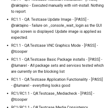
@raktajino - Executed manually with virt-install. Nothing
to report.
RC1.1 - QA: Testcase Update Image - [PASS] -
@raktajino - failure on _console_wait_login as the GUI
login screen is displayed. Update image is applied as
expected.
RC1.1 - QA:Testcase VNC Graphics Mode - [PASS] -
@tcooper
RC1.1 - QA:Testcase Basic Package installs - [PASS] -
@lumarel - All package sets and services tested which
are currently on the blocking list
RC1.1 - QA:Testcase Application Functionality - [PASS]
- @lumarel - everything looks good
RC1/RC1.1 - QA:Testcase_Mediacheck - [PASS] -
@tcooper
RC1/RC1.1 - QA:Testcase Media Consistency