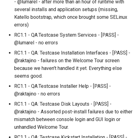
- @lumarel - after more than an hour of runtime with
several installs and application setups (missing,
Katello bootstrap, which once brought some SELinux
errors)
RC1.1 - QA:Testcase System Services - [PASS] -
@lumarel - no errors
RC1.1 - QA: Testcase Installation Interfaces - [PASS] -
@raktajino - failures on the Welcome Tour screen
because we haven't handled it yet. Everything else
seems good.
RC1.1 - QA:Testcase Installer Help - [PASS] -
@raktajino - no errors
RC1.1 - QA: Testcase Disk Layouts - [PASS] -
@raktajino - Assorted post-install failures due to either
mismatch between console login and GUI login or
unhandled Welcome Tour.
RC1.1 - QA: Testcase Kickstart Installation - [PASS] -