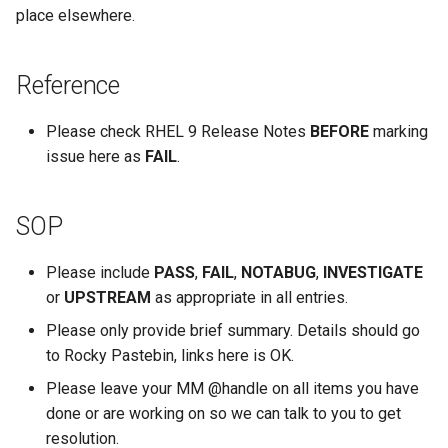
사용자 지정 Linux 커널 빌드
(Rocky Linux)
Configuration Files for
What’s Next After VMware
Incus Server
네비게이션 변경
Getting started with Sparky
Seedbox
Unison 사용
Part 4. Database Servers
GNOME Shell Extensions
place elsewhere.
Feature Branch Workflow in
및 설치
Authentication
Manual Install of openQA f
QA:Testcase Custom Boot
testing
PHP 와 PHP-FPM
6 Profiles
Simple Gemstone template
PASS
SELinux 보안
프로세스 관리
필터 작업
Bash - 루프
7 컨테이너 구성 옵션
Marksman
Release 9.5
Git
rockylinux
Methods Boot Iso
Sed, Awk & Grep
스타일 가이드
Part 4.1 Database servers
GNOME Tweaks
Contribute
Lab 6: Generating the Data
자동 템플릿 생성 - Packer 
Tor Onion Service
7 Container Configuration
MariaDB
htop - 프로세스 관리
OTHER NOTABLE ITEMS
SSH 퍼블릭과 프라이빗 키
백업 및 복원
관리 서버 최적화
Bash - 연습 문제
8 컨테이너 스냅샷
NvChad UI
Release 9.4
Reference
Fork and Branch Git workfl
Encryption Configuration a
Testcase Debranding
Ansible - VMware vSphere
Options
Security Enhancements
Document versioning using
GNOME Online Accounts
Key
Automation
two remotes
Part 4.2 Database Servers
https - RSA 키 생성
Tailscale VPN
시스템 시작
Working With Jinja Templat
Appendix-Practical
9 스냅샷 서버
Plugins
Release 9.3
Please check RHEL 9 Release Notes
BEFORE
marking
Using git pull and git fetch
QA:Testcase Disk Layouts
8 Container Snapshots
MySQL
Licence
in Ansible
Examples
Taking Screenshots and
issue here as
FAIL
.
Lab 7: Bootstrapping the e
Backup & Sync
An expert contribution guid
Recording Screencasts in
Markdow 데모
CVE hygiene
작업 관리
10 스냅샷 자동화
Release 8.9
Cluster
Adding a remote repositor
Testcase Firmware RAID
9 Snapshot Server
Part 4.3 MariaDB database
GNOME
Nvchad
SOP
using git CLI
Content Management
replication
perl - 검색 및 변경
'iptables' 방화벽 활성화
네트워크 구현
부록 A - 워크스테이션 설
9.2 출시
Lab 8: Bootstrapping the
Testcase Installation
10 Automating Snapshots
User and group account
Web services
Kubernetes Control Plane
Tracking vs Non-Tracking
Please include
PASS
,
FAIL
,
NOTABUG
Interfaces
,
INVESTIGATE
Communications
Part 5. Load balancing,
management
rpaste - Pastebin Tool
FreeRADIUS RADIUS Serve
소프트웨어 관리
8.8 출시
Branch in Git
or
UPSTREAM
as appropriate in all entries.
caching and proxyfication
Appendix A - Workstation
Lab 9: Bootstrapping the
QA:Testcase Installer Help
Containers
Setup
Currency Conversion with
sed - 검색 및 변경
FreeRADIUS RADIUS Serve
특별 권한
9.1 출시
Please only provide brief summary. Details should go
Kubernetes Worker Nodes
Part 5.1 HAProxy
Valuta on GNOME
with MariaDB
to Rocky Pastebin, links here is OK.
QA:Testcase Installer
Cloud
로컬 Rocky 저장소 설정
About systemd
9.0 출시
Please leave your MM @handle on all items you have
Lab 10: Configuring kubectl
Translations
Part 5.2 Varnish
FreeRADIUS RADIUS Serve
done or are working on so we can talk to you to get
for Remote Access
Database
with Samba Active Director
bash - 문자열 색상
Log management
8.7 출시
resolution.
QA:Testcase Kickstart
Part 5.3 Squid