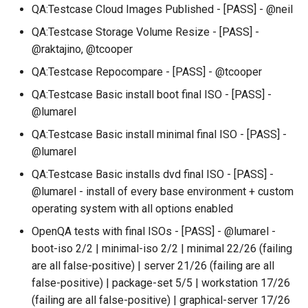
QA:Testcase Cloud Images Published - [PASS] - @neil
QA:Testcase Storage Volume Resize - [PASS] -
@raktajino, @tcooper
QA:Testcase Repocompare - [PASS] - @tcooper
QA:Testcase Basic install boot final ISO - [PASS] -
@lumarel
QA:Testcase Basic install minimal final ISO - [PASS] -
@lumarel
QA:Testcase Basic installs dvd final ISO - [PASS] -
@lumarel - install of every base environment + custom
operating system with all options enabled
OpenQA tests with final ISOs - [PASS] - @lumarel -
boot-iso 2/2 | minimal-iso 2/2 | minimal 22/26 (failing
are all false-positive) | server 21/26 (failing are all
false-positive) | package-set 5/5 | workstation 17/26
(failing are all false-positive) | graphical-server 17/26