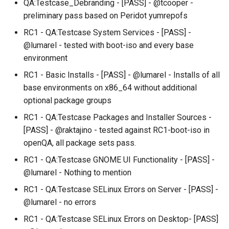
QA:Testcase_Debranding - [PASS] - @tcooper -
Services
preliminary pass based on Peridot yumrepofs
RC1 - QA:Testcase System Services - [PASS] -
QA:Testcase RDP Graphics
Mode
@lumarel - tested with boot-iso and every base
environment
QA:Testcase Media Repo
RC1 - Basic Installs - [PASS] - @lumarel - Installs of all
Compare
base environments on x86_64 without additional
optional package groups
QA:Testcase Storage Volu
RC1 - QA:Testcase Packages and Installer Sources -
Resize
[PASS] - @raktajino - tested against RC1-boot-iso in
openQA, all package sets pass.
QA:Testcase Template
RC1 - QA:Testcase GNOME UI Functionality - [PASS] -
QA:Testcase Update Imag
@lumarel - Nothing to mention
RC1 - QA:Testcase SELinux Errors on Server - [PASS] -
QA:Testcase VNC Graphics
@lumarel - no errors
Mode
RC1 - QA:Testcase SELinux Errors on Desktop- [PASS]