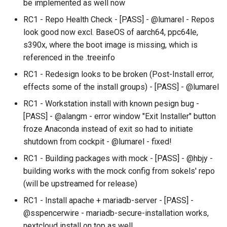
be implemented as well now
RC1 - Repo Health Check - [PASS] - @lumarel - Repos
look good now excl. BaseOS of aarch64, ppc64le,
s390x, where the boot image is missing, which is
referenced in the .treeinfo
RC1 - Redesign looks to be broken (Post-Install error,
effects some of the install groups) - [PASS] - @lumarel
RC1 - Workstation install with known pesign bug -
[PASS] - @alangm - error window "Exit Installer" button
froze Anaconda instead of exit so had to initiate
shutdown from cockpit - @lumarel - fixed!
RC1 - Building packages with mock - [PASS] - @hbjy -
building works with the mock config from sokels' repo
(will be upstreamed for release)
RC1 - Install apache + mariadb-server - [PASS] -
@sspencerwire - mariadb-secure-installation works,
nextcloud install on top as well