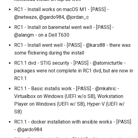
RC1 - Install works on macOS M1 - [PASS] -
@netwaze, @gardo984, @jordan_c
RC1 - Install on baremetal went well - [PASS] -
@alangm - on a Dell T630
RC1 - Install went well - [PASS] - @kars88 - there was
some flickering during the install
RC1.1 dvd - STIG security - [PASS] - @atomicturtle -
packages were not complete in RC1 dvd, but are now in
RC1.1
RC1.1 - Basic installs work - [PASS] - @mkahric -
Virtualbox on Windows (UEFI w/o SB), Workstation
Player on Windows (UEFI w/ SB), Hyper-V (UEFI w/
SB)
RC1.1 - docker installation with ansible works - [PASS]
- @gardo984