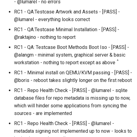
- @lumarel - no errors
QA:Testcase Vagrant Imag
RC1 - QA:Testcase Artwork and Assets - [PASS] -
@lumarel - everything looks correct
RC1 - QA:Testcase Minimal Installation - [PASS] -
@raktajino - nothing to report
RC1 - QA: Testcase Boot Methods Boot Iso - [PASS] -
@alangm - minimal system, graphical server & basic
^
workstation - nothing to report except as above
RC1 - Minimal install on QEMU/KVM passing - [PASS] -
@boris - reboot takes slightly longer on the first reboot
RC1 - Repo Health Check - [PASS] - @lumarel - sqlite
database files for repo metadata is missing up to now,
which will hinder some applications from syncing the
sources - are implemented
RC1 - Repo Health Check - [PASS] - @lumarel -
metadata signing not implemented up to now - looks to