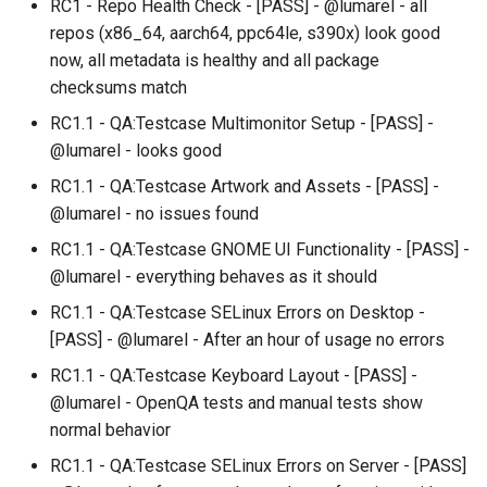
RC1 - Repo Health Check - [PASS] - @lumarel - all
repos (x86_64, aarch64, ppc64le, s390x) look good
now, all metadata is healthy and all package
checksums match
RC1.1 - QA:Testcase Multimonitor Setup - [PASS] -
@lumarel - looks good
RC1.1 - QA:Testcase Artwork and Assets - [PASS] -
@lumarel - no issues found
RC1.1 - QA:Testcase GNOME UI Functionality - [PASS] -
@lumarel - everything behaves as it should
RC1.1 - QA:Testcase SELinux Errors on Desktop -
[PASS] - @lumarel - After an hour of usage no errors
RC1.1 - QA:Testcase Keyboard Layout - [PASS] -
@lumarel - OpenQA tests and manual tests show
normal behavior
RC1.1 - QA:Testcase SELinux Errors on Server - [PASS]