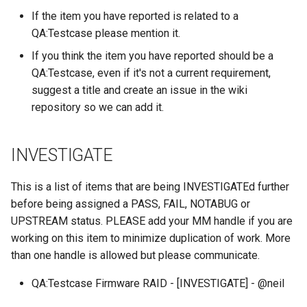
Lab 11: Provisioning Pod
Installation
Desktop
OpenVPN
Systemd 서비스 - Python 스
If the item you have reported is related to a
Conclusions
8.6 출시
Network Routes
Part 6. Mail servers
크립트
QA:Testcase please mention it.
QA:Testcase Media File
DNS
SSH Certificate Authorities
8.5 버전
If you think the item you have reported should be a
Lab 12: Smoke Test
Conflicts
Part 7. High availability
and Key Signing
Test CPU compatibility
QA:Testcase, even if it's not a current requirement,
Editors
8.4 버전
suggest a title and create an issue in the wiki
Lab 13: Cleaning Up
QA:Testcase Media
Systemd Units Hardening
torsocks - Route Traffic Via
repository so we can add it.
Repoclosure
Email
Tor/SOCKS5
변경 로그 8
WireGuard VPN
QA:Testcase Media USB d
File Sharing Services
Write to Physical CD/DVD
INVESTIGATE
with Xorriso
QA:Testcase Minimal
Filesystems
This is a list of items that are being INVESTIGATEd further
Installation
before being assigned a PASS, FAIL, NOTABUG or
Hardware
UPSTREAM status. PLEASE add your MM handle if you are
QA:Testcase Network
working on this item to minimize duplication of work. More
Attached Storage
HPC
than one handle is allowed but please communicate.
QA:Testcase Packages an
Interoperability
QA:Testcase Firmware RAID - [INVESTIGATE] - @neil
Installer Sources