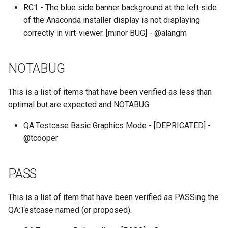
RC1 - The blue side banner background at the left side
QA:Testcase Keyboard
Troubleshooting
of the Anaconda installer display is not displaying
Layout
correctly in virt-viewer. [minor BUG] - @alangm
Virtualization
QA:Testcase Module Stre
Web
NOTABUG
QA:Testcase Multimonitor
Setup
This is a list of items that have been verified as less than
optimal but are expected and NOTABUG.
QA:Testcase Basic Packag
installs
QA:Testcase Basic Graphics Mode - [DEPRICATED] -
@tcooper
QA:Testcase SELinux Error
on Desktop clients
PASS
QA:Testcase SELinux Error
This is a list of item that have been verified as PASSing the
on Server installations
QA:Testcase named (or proposed).
QA:Testcase System