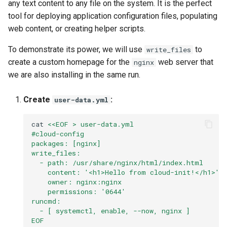
any text content to any file on the system. It is the perfect
tool for deploying application configuration files, populating
web content, or creating helper scripts.
To demonstrate its power, we will use
to
write_files
create a custom homepage for the
web server that
nginx
we are also installing in the same run.
Create
:
user-data.yml
cat
<<EOF > user-data.yml
#cloud-config
packages: [nginx]
write_files:
  - path: /usr/share/nginx/html/index.html
    content: '<h1>Hello from cloud-init!</h1>'
    owner: nginx:nginx
    permissions: '0644'
runcmd:
  - [ systemctl, enable, --now, nginx ]
EOF