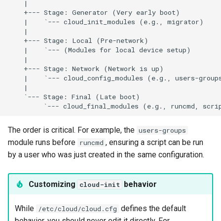
    |

    +--- Stage: Generator (Very early boot)

    |    `--- cloud_init_modules (e.g., migrator)

    |

    +--- Stage: Local (Pre-network)

    |    `--- (Modules for local device setup)

    |

    +--- Stage: Network (Network is up)

    |    `--- cloud_config_modules (e.g., users-groups
    |

    `--- Stage: Final (Late boot)

The order is critical. For example, the
users-groups
module runs before
, ensuring a script can be run
runcmd
by a user who was just created in the same configuration.
Customizing
behavior
cloud-init
While
defines the default
/etc/cloud/cloud.cfg
behavior, you should never edit it directly. For