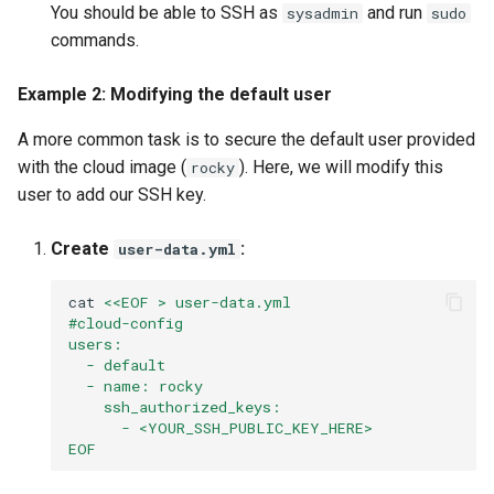
You should be able to SSH as
and run
sysadmin
sudo
commands.
Example 2: Modifying the default user
A more common task is to secure the default user provided
with the cloud image (
). Here, we will modify this
rocky
user to add our SSH key.
Create
:
user-data.yml
cat
<<EOF > user-data.yml
#cloud-config
users:
  - default
  - name: rocky
    ssh_authorized_keys:
      - <YOUR_SSH_PUBLIC_KEY_HERE>
EOF