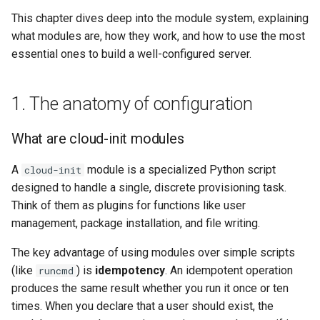
2. High-utility modules: The
(Rocky Linux)
Configuration Files for
What’s Next After VMware
네비게이션 변경
Getting started with Sparky
Seedbox
Incus Server
Unison 사용
Part 4. Database Servers
GNOME Shell Extensions
This chapter dives deep into the module system, explaining
Feature Branch Workflow in
daily drivers
Authentication
testing
PHP 와 PHP-FPM
6 Profiles
SELinux 보안
Simple Gemstone template
Web and Design
프로세스 관리
필터 작업
Bash - 루프
7 컨테이너 구성 옵션
Marksman
Release 9.5
what modules are, how they work, and how to use the most
Git
스타일 가이드
Sed, Awk & Grep
Part 4.1 Database servers
GNOME Tweaks
essential ones to build a well-configured server.
Module deep dive: users
Lab 6: Generating the Data
자동 템플릿 생성 - Packer -
Tor Onion Service
7 Container Configuration
MariaDB
SSH 퍼블릭과 프라이빗 키
htop - 프로세스 관리
Teams
백업 및 복원
관리 서버 최적화
Bash - 연습 문제
8 컨테이너 스냅샷
NvChad UI
Release 9.4
Fork and Branch Git workfl
and groups
Encryption Configuration a
Ansible - VMware vSphere
Options
Document versioning using
Security Enhancements
GNOME Online Accounts
Key
two remotes
Part 4.2 Database Servers
Tailscale VPN
https - RSA 키 생성
시스템 시작
Working With Jinja Templat
Appendix-Practical
9 스냅샷 서버
Plugins
Release 9.3
1. The anatomy of configuration
Using git pull and git fetch
Module deep dive:
8 Container Snapshots
MySQL
Licence
in Ansible
Examples
Taking Screenshots and
packages
Lab 7: Bootstrapping the e
An expert contribution guide
Recording Screencasts in
CVE hygiene
Markdow 데모
작업 관리
10 스냅샷 자동화
Release 8.9
What are cloud-init modules
Cluster
Adding a remote repositor
9 Snapshot Server
Part 4.3 MariaDB database
GNOME
Nvchad
using git CLI
Module deep dive:
replication
'iptables' 방화벽 활성화
perl - 검색 및 변경
네트워크 구현
부록 A - 워크스테이션 설
9.2 출시
A
module is a specialized Python script
cloud-init
write_files
Lab 8: Bootstrapping the
10 Automating Snapshots
User and group account
Web services
designed to handle a single, discrete provisioning task.
Kubernetes Control Plane
Tracking vs Non-Tracking
Part 5. Load balancing,
management
FreeRADIUS RADIUS Server
rpaste - Pastebin Tool
소프트웨어 관리
8.8 출시
Think of them as plugins for functions like user
Branch in Git
What's next
caching and proxyfication
Appendix A - Workstation
management, package installation, and file writing.
Lab 9: Bootstrapping the
Setup
Currency Conversion with
FreeRADIUS RADIUS Server
sed - 검색 및 변경
특별 권한
9.1 출시
Kubernetes Worker Nodes
Part 5.1 HAProxy
Valuta on GNOME
with MariaDB
The key advantage of using modules over simple scripts
로컬 Rocky 저장소 설정
About systemd
9.0 출시
(like
) is
idempotency
. An idempotent operation
runcmd
Lab 10: Configuring kubectl
Part 5.2 Varnish
FreeRADIUS RADIUS Server
produces the same result whether you run it once or ten
for Remote Access
with Samba Active Directory
bash - 문자열 색상
Log management
8.7 출시
times. When you declare that a user should exist, the
Part 5.3 Squid