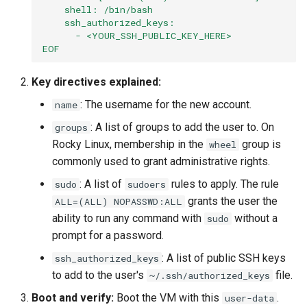
    shell: /bin/bash
    ssh_authorized_keys:
      - <YOUR_SSH_PUBLIC_KEY_HERE>
EOF
Key directives explained:
: The username for the new account.
name
: A list of groups to add the user to. On
groups
Rocky Linux, membership in the
group is
wheel
commonly used to grant administrative rights.
: A list of
rules to apply. The rule
sudo
sudoers
grants the user the
ALL=(ALL) NOPASSWD:ALL
ability to run any command with
without a
sudo
prompt for a password.
: A list of public SSH keys
ssh_authorized_keys
to add to the user's
file.
~/.ssh/authorized_keys
Boot and verify:
Boot the VM with this
.
user-data