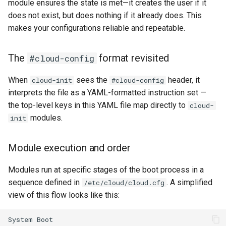
module ensures the state is met—it creates the user if it
Lab 11: Provisioning Pod
OpenVPN
Systemd 서비스 - Python 스
Conclusions
8.6 출시
does not exist, but does nothing if it already does. This
Network Routes
Part 6. Mail servers
크립트
makes your configurations reliable and repeatable.
SSH Certificate Authorities
8.5 버전
Lab 12: Smoke Test
Part 7. High availability
and Key Signing
Test CPU compatibility
The
format revisited
#cloud-config
8.4 버전
Lab 13: Cleaning Up
Systemd Units Hardening
torsocks - Route Traffic Via
When
sees the
header, it
cloud-init
#cloud-config
Tor/SOCKS5
변경 로그 8
interprets the file as a YAML-formatted instruction set —
WireGuard VPN
the top-level keys in this YAML file map directly to
cloud-
Write to Physical CD/DVD
modules.
init
with Xorriso
Module execution and order
Modules run at specific stages of the boot process in a
sequence defined in
. A simplified
/etc/cloud/cloud.cfg
view of this flow looks like this:
System Boot
