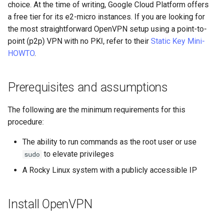
(Rocky Linux)
Configuration Files for
What’s Next After VMware
네비게이션 변경
Getting started with Sparky
Seedbox
Configure firewall
Incus Server
6. Troubleshooting cloud-in
Unison 사용
Part 4. Database Servers
GNOME Shell Extensions
choice. At the time of writing, Google Cloud Platform offers
Feature Branch Workflow in
Authentication
testing
PHP 와 PHP-FPM
6 Profiles
Simple Gemstone template
Web and Design
프로세스 관리
필터 작업
Bash - 루프
7 컨테이너 구성 옵션
Marksman
Release 9.5
a free tier for its e2-micro instances. If you are looking for
Git
스타일 가이드
Configure routing
Sed, Awk & Grep
7. Contributing
Part 4.1 Database servers
GNOME Tweaks
the most straightforward OpenVPN setup using a point-to-
Lab 6: Generating the Data
자동 템플릿 생성 - Packer -
Tor Onion Service
7 Container Configuration
MariaDB
htop - 프로세스 관리
Teams
백업 및 복원
관리 서버 최적화
Bash - 연습 문제
8 컨테이너 스냅샷
NvChad UI
Release 9.4
point (p2p) VPN with no PKI, refer to their
Static Key Mini-
Fork and Branch Git workfl
Encryption Configuration a
Ansible - VMware vSphere
Options
Document versioning using
Start OpenVPN server
Security Enhancements
GNOME Online Accounts
HOWTO
.
Key
two remotes
Part 4.2 Database Servers
https - RSA 키 생성
시스템 시작
Working With Jinja Templat
Appendix-Practical
9 스냅샷 서버
Plugins
Release 9.3
Using git pull and git fetch
8 Container Snapshots
MySQL
Configure and start client
Licence
in Ansible
Examples
Taking Screenshots and
Prerequisites and assumptions
Lab 7: Bootstrapping the e
An expert contribution guide
Recording Screencasts in
Markdow 데모
작업 관리
10 스냅샷 자동화
Release 8.9
Cluster
Adding a remote repositor
9 Snapshot Server
Part 4.3 MariaDB database
GNOME
Conclusion
Nvchad
using git CLI
replication
The following are the minimum requirements for this
perl - 검색 및 변경
네트워크 구현
부록 A - 워크스테이션 설
9.2 출시
Lab 8: Bootstrapping the
10 Automating Snapshots
User and group account
Web services
procedure:
Kubernetes Control Plane
Tracking vs Non-Tracking
Part 5. Load balancing,
management
rpaste - Pastebin Tool
소프트웨어 관리
8.8 출시
The ability to run commands as the root user or use
Branch in Git
caching and proxyfication
Appendix A - Workstation
to elevate privileges
sudo
Lab 9: Bootstrapping the
Setup
Currency Conversion with
sed - 검색 및 변경
특별 권한
9.1 출시
Kubernetes Worker Nodes
Part 5.1 HAProxy
Valuta on GNOME
A Rocky Linux system with a publicly accessible IP
로컬 Rocky 저장소 설정
About systemd
9.0 출시
Lab 10: Configuring kubectl
Part 5.2 Varnish
Install OpenVPN
for Remote Access
bash - 문자열 색상
Log management
8.7 출시
Part 5.3 Squid