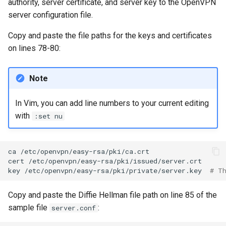
authority, server certificate, and server key to the OpenVPN
server configuration file.
Copy and paste the file paths for the keys and certificates
on lines 78-80:
Note
In Vim, you can add line numbers to your current editing
with
:set nu
ca
/etc/openvpn/easy-rsa/pki/ca.crt

cert
/etc/openvpn/easy-rsa/pki/issued/server.crt

key
/etc/openvpn/easy-rsa/pki/private/server.key
# T
Copy and paste the Diffie Hellman file path on line 85 of the
sample file
:
server.conf