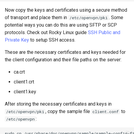
Now copy the keys and certificates using a secure method
of transport and place them in
. Some
/etc/openvpn/pki
potential ways you can do this are using SFTP or SCP
protocols. Check out Rocky Linux guide
SSH Public and
Private Key
to setup SSH access.
These are the necessary certificates and keys needed for
the client configuration and their file paths on the server:
ca.crt
client1.crt
client1.key
After storing the necessary certificates and keys in
, copy the sample file
to
/etc/openvpn/pki
client.conf
:
/etc/openvpn
sudo
cp
/usr/share/doc/openvpn/sample/sample-config-f