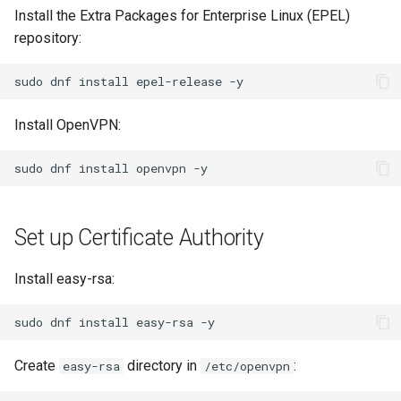
Install the Extra Packages for Enterprise Linux (EPEL)
Lab 11: Provisioning Pod
Systemd 서비스 - Python 스
Conclusions
8.6 출시
repository:
Network Routes
Part 6. Mail servers
크립트
8.5 버전
sudo
dnf
install
epel-release
Lab 12: Smoke Test
Part 7. High availability
Test CPU compatibility
8.4 버전
Install OpenVPN:
Lab 13: Cleaning Up
torsocks - Route Traffic Via
Tor/SOCKS5
변경 로그 8
sudo
dnf
install
openvpn
Write to Physical CD/DVD
with Xorriso
Set up Certificate Authority
Install easy-rsa:
sudo
dnf
install
easy-rsa
Create
directory in
:
easy-rsa
/etc/openvpn