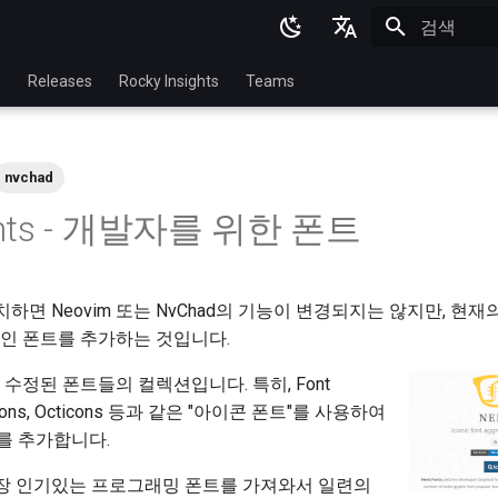
검색 초기화
English
p
Releases
Rocky Insights
Teams
Ukrainian
Deutsch
nvchad
Français
onts - 개발자를 위한 폰트
Español
Italian
를 설치하면 Neovim 또는 NvChad의 기능이 변경되지는 않지만, 현
日本語
인 폰트를 추가하는 것입니다.
한국어
수정된 폰트들의 컬렉션입니다. 특히, Font
简体中文
icons, Octicons 등과 같은 "아이콘 폰트"를 사용하여
를 추가합니다.
는 가장 인기있는 프로그래밍 폰트를 가져와서 일련의