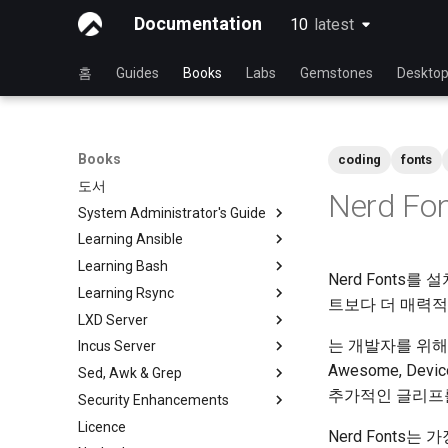
Documentation
10
latest
latest
홈
Guides
Books
Labs
Gemstones
Deskto
Books
coding
fonts
도서
Nerd F
System Administrator's Guide
Learning Ansible
Rocky와 함께 Linux를 배우기
Learning Bash
Linux 운영 체제 소개
Rocky와 Ansible 배우기
Nerd Fonts
Learning Rsync
Linux 명령어
Ansible 기초
Rocky와 함께 배우는 Bash
트보다 더 매력적
LXD Server
고급 Linux 명령
Ansible 중급
Bash - 첫 번째 스크립트
rsync 간략한 설명
는 개발자를 위해 
Incus Server
VI 텍스트 편집기
파일 관리
Bash - 변수 사용하기
rsync 데모 01
소개
Awesome, Dev
Sed, Awk & Grep
사용자 관리
Ansible Galaxy
Bash - 데이터 입력 및 조작
rsync 데모 02
1 설치 및 구성
Introduction
추가적인 글리프
Security Enhancements
파일 시스템
Ansistrano로 배포
Bash - 연습 문제
rsync 구성 파일
2 ZFS 설정
1 Install and Configuration
Sed, Awk & Grep - the Three
Swordsmen
Licence
프로세스 관리
대규모 인프라
Bash - 테스트
rsync 비밀번호 없는 인증 로그
3 LXD 초기화 및 사용자 설정
2 ZFS Setup
Introduction to PAM and basic
Nerd Fonts
인
Regular expressions and
usage