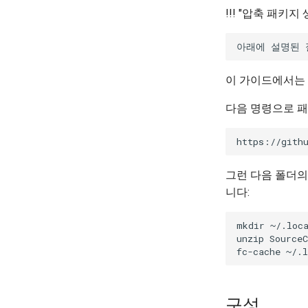
Part 2.2 Web Servers Nginx
!!! "압축 패키지
Part 3. Application servers
Part 4. Database Servers
Part 4.1 Database servers
MariaDB
이 가이드에서는
Part 4.2 Database Servers
MySQL
다음 명령으로 
Part 4.3 MariaDB database
replication
Part 5. Load balancing, caching
and proxyfication
그런 다음 폴더의
Part 5.1 HAProxy
니다:
Part 5.2 Varnish
Part 5.3 Squid
mkdir
~/.loca
Part 6. Mail servers
unzip
SourceC
fc-cache
Part 7. High availability
구성