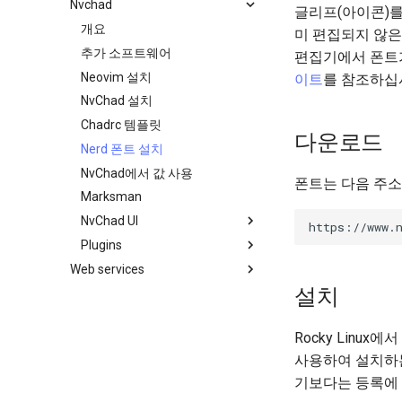
Nvchad
백업 및 복원
필터 작업
Bash - 조건문 구조 if 및 case
4 방화벽 설정
3 Incus initialization and user
글리프(아이콘)를
wildcards
inotify-tools 설치 및 사용
setup
시스템 시작
관리 서버 최적화
Bash - 루프
5 이미지 설정 및 관리
개요
미 편집되지 않은
Grep command
Unison 사용
4 Firewall Setup
작업 관리
Working With Jinja Template in
Bash - 연습 문제
6 프로필
추가 소프트웨어
편집기에서 폰트가
Sed command
Ansible
5 Setting Up and Managing
네트워크 구현
Appendix-Practical
7 컨테이너 구성 옵션
Neovim 설치
이트
를 참조하십
Images
Awk command
Examples
소프트웨어 관리
8 컨테이너 스냅샷
NvChad 설치
6 Profiles
변수 - 로그와 함께 사용
특별 권한
9 스냅샷 서버
Chadrc 템플릿
7 Container Configuration
다운로드
About systemd
10 스냅샷 자동화
Nerd 폰트 설치
Options
Log management
부록 A - 워크스테이션 설정
NvChad에서 값 사용
8 Container Snapshots
폰트는 다음 주소
Conclusions
Marksman
9 Snapshot Server
NvChad UI
10 Automating Snapshots
Plugins
기본 제공 플러그인
Appendix A - Workstation
Setup
Web services
플러그인 매니저
개요
설치
Foreword
NvChad UI
마크다운 프리뷰
Part 1. Files Servers
NvChad 사용
프로젝트 매니저
Rocky Linu
Part 2. Web Servers
NvimTree
Introduction
사용하여 설치하는
Part 2.1 Web Servers Apache
기보다는 등록에