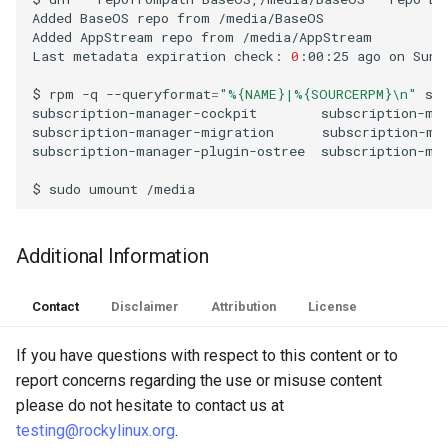
Added
BaseOS
repo
from
/media/BaseOS

Troubleshooting
Added
AppStream
repo
from
/media/AppStream

Last
metadata
expiration
check:
0
:00:25
ago
on
Sun
Virtualization
$
rpm
-q
--queryformat
=
"%{NAME}|%{SOURCERPM}\n"
su
subscription-manager-cockpit
subscription-man
Web
subscription-manager-migration
subscription-man
subscription-manager-plugin-ostree
subscription-man
$
sudo
umount
Additional Information
Contact
Disclaimer
Attribution
License
If you have questions with respect to this content or to
report concerns regarding the use or misuse content
please do not hesitate to contact us at
testing@rockylinux.org
.