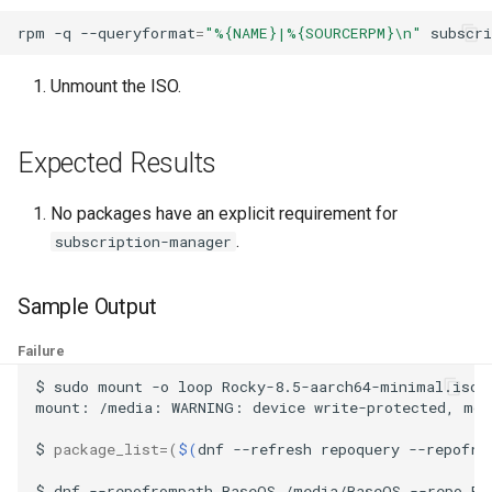
ISOs
rpm
-q
--queryformat
=
"%{NAME}|%{SOURCERPM}\n"
subscr
Kernel
Unmount the ISO.
Migrating cgroups v1 to v2 on
Rocky Linux
Expected Results
Mirror Management
No packages have an explicit requirement for
.
subscription-manager
Network
Sample Output
Package Management
Failure
Proxies
$
sudo
mount
-o
loop
Rocky-8.5-aarch64-minimal.iso
mount:
/media:
WARNING:
device
write-protected,
mou
Repositories
$
package_list
=(
$(
dnf
--refresh
repoquery
--repofro
Security
$
dnf
--repofrompath
BaseOS,/media/BaseOS
--repo
Ba