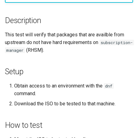
사용자 지정 Linux 커널 빌드
(Rocky Linux)
Configuration Files for
What’s Next After VMware
Incus Server
네비게이션 변경
Getting started with Sparky
Seedbox
Unison 사용
Part 4. Database Servers
GNOME Shell Extensions
Feature Branch Workflow in
및 설치
Manual Install of openQA for
Authentication
testing
PHP 와 PHP-FPM
6 Profiles
Simple Gemstone template
SELinux 보안
프로세스 관리
필터 작업
Bash - 루프
7 컨테이너 구성 옵션
Marksman
Release 9.5
Git
rockylinux
Sed, Awk & Grep
스타일 가이드
Part 4.1 Database servers
GNOME Tweaks
Description
Contribute
Lab 6: Generating the Data
자동 템플릿 생성 - Packer 
Tor Onion Service
7 Container Configuration
MariaDB
htop - 프로세스 관리
SSH 퍼블릭과 프라이빗 키
백업 및 복원
관리 서버 최적화
Bash - 연습 문제
8 컨테이너 스냅샷
NvChad UI
Release 9.4
Fork and Branch Git workfl
Encryption Configuration a
Ansible - VMware vSphere
Options
Security Enhancements
Document versioning using
GNOME Online Accounts
This test will verify that packages that are availble from
Key
Automation
two remotes
Part 4.2 Database Servers
https - RSA 키 생성
Tailscale VPN
시스템 시작
Working With Jinja Templat
Appendix-Practical
9 스냅샷 서버
Plugins
Release 9.3
upstream do not have hard requirements on
subscription-
Using git pull and git fetch
8 Container Snapshots
MySQL
Licence
in Ansible
Examples
Taking Screenshots and
(RHSM).
manager
Lab 7: Bootstrapping the e
Backup & Sync
An expert contribution guid
Recording Screencasts in
Markdow 데모
CVE hygiene
작업 관리
10 스냅샷 자동화
Release 8.9
Cluster
Adding a remote repositor
9 Snapshot Server
Part 4.3 MariaDB database
GNOME
Nvchad
using git CLI
Content Management
replication
perl - 검색 및 변경
'iptables' 방화벽 활성화
네트워크 구현
부록 A - 워크스테이션 설
9.2 출시
Setup
Lab 8: Bootstrapping the
10 Automating Snapshots
User and group account
Web services
Kubernetes Control Plane
Tracking vs Non-Tracking
Communications
Part 5. Load balancing,
management
rpaste - Pastebin Tool
FreeRADIUS RADIUS Serve
소프트웨어 관리
8.8 출시
Obtain access to an environment with the
dnf
Branch in Git
caching and proxyfication
Appendix A - Workstation
command.
Lab 9: Bootstrapping the
Containers
Setup
Currency Conversion with
sed - 검색 및 변경
FreeRADIUS RADIUS Serve
특별 권한
9.1 출시
Download the ISO to be tested to that machine.
Kubernetes Worker Nodes
Part 5.1 HAProxy
Valuta on GNOME
with MariaDB
Cloud
로컬 Rocky 저장소 설정
About systemd
9.0 출시
Lab 10: Configuring kubectl
Part 5.2 Varnish
FreeRADIUS RADIUS Serve
How to test
for Remote Access
Database
with Samba Active Director
bash - 문자열 색상
Log management
8.7 출시
Part 5.3 Squid