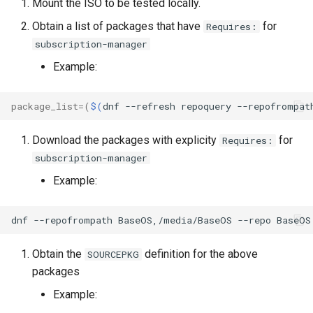
Mount the ISO to be tested locally.
Lab 11: Provisioning Pod
Desktop
OpenVPN
Systemd 서비스 - Python 스
Conclusions
8.6 출시
Obtain a list of packages that have
for
Requires:
Network Routes
Part 6. Mail servers
크립트
subscription-manager
DNS
SSH Certificate Authorities
8.5 버전
Lab 12: Smoke Test
Part 7. High availability
Example:
and Key Signing
Test CPU compatibility
Editors
8.4 버전
Lab 13: Cleaning Up
Systemd Units Hardening
torsocks - Route Traffic Via
package_list
=(
$(
dnf
--refresh
repoquery
--repofrompat
Email
Tor/SOCKS5
변경 로그 8
WireGuard VPN
Download the packages with explicity
for
Requires:
File Sharing Services
Write to Physical CD/DVD
subscription-manager
with Xorriso
Example:
Filesystems
dnf
--repofrompath
BaseOS,/media/BaseOS
--repo
BaseOS
Hardware
Obtain the
definition for the above
HPC
SOURCEPKG
packages
Interoperability
Example: