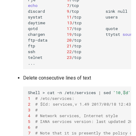
echo
7
/tcp

discard
9
/tcp
sink
null

systat
11
/tcp
users

daytime
13
/tcp

qotd
17
/tcp
quote

chargen
19
/tcp
ttytst
sourc
ftp-data
20
/tcp

ftp
21
/tcp

ssh
22
/tcp
telnet
23
/tcp

Delete consecutive lines of text
Shell
>
cat
-n
/etc/services
|
sed
'10,$d'
1
# /etc/services:
2
# $Id: services,v 1.49 2017/08/18 12:43:2
3
#
4
# Network services, Internet style
5
# IANA services version: last updated 201
6
#
7
# Note that it is presently the policy of