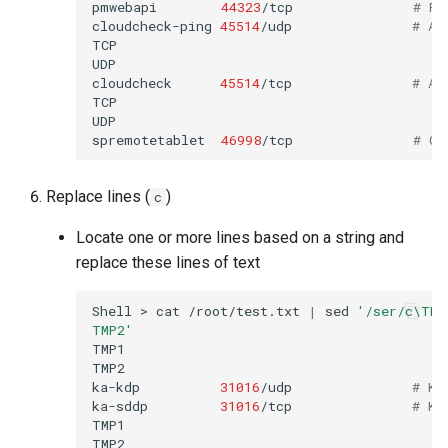
pmwebapi
44323
/tcp
# Pe
cloudcheck-ping
45514
/udp
# AS
TCP

UDP

cloudcheck
45514
/tcp
# AS
TCP

UDP

spremotetablet
46998
/tcp
# Ca
Replace lines (
)
c
Locate one or more lines based on a string and
replace these lines of text
Shell
>
cat
/root/test.txt
|
sed
'/ser/c\TMP
TMP2'
TMP1

TMP2

ka-kdp
31016
/udp
# Ko
ka-sddp
31016
/tcp
# Ko
TMP1

TMP2
