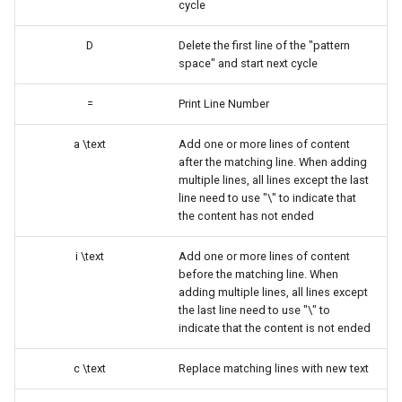
cycle
ISOs
D
Delete the first line of the "pattern
Kernel
space" and start next cycle
Migrating cgroups v1 to v2 on
=
Print Line Number
Rocky Linux
a \text
Add one or more lines of content
after the matching line. When adding
Mirror Management
multiple lines, all lines except the last
line need to use "\" to indicate that
Network
the content has not ended
Package Management
i \text
Add one or more lines of content
before the matching line. When
adding multiple lines, all lines except
Proxies
the last line need to use "\" to
indicate that the content is not ended
Repositories
c \text
Replace matching lines with new text
Security