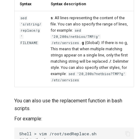
Syntax
Syntax description
s
: All lines representing the content of the
sed
file. You can also specify the range of lines,
's/string/
for example:
replace/g
sed
'
'20,200s/netbios/TMP/g'
.
g
(Global): If there is no g,
FILENAME
/etc/services
This means that when multiple matching
strings appear on a single line, only the first
matching string will be replaced.
/
: Delimiter
style. You can also specify other styles, for
example:
sed '20,200s?netbios?TMP?g'
/etc/services
You can also use the replacement function in bash
scripts.
For example:
Shell
>
vim