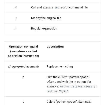
Lab 11: Provisioning Pod
Desktop
OpenVPN
Conclusions
Systemd 서비스 - Python 스
8.6 출시
-f
Call and execute
script command file
sed
Network Routes
Part 6. Mail servers
크립트
DNS
SSH Certificate Authorities
8.5 버전
-i
Modify the original file
Lab 12: Smoke Test
Part 7. High availability
and Key Signing
Test CPU compatibility
Editors
8.4 버전
-r
Regular expression
Lab 13: Cleaning Up
Systemd Units Hardening
torsocks - Route Traffic Via
Email
Tor/SOCKS5
변경 로그 8
WireGuard VPN
Operation command
description
File Sharing Services
Write to Physical CD/DVD
(sometimes called
operation instruction)
with Xorriso
Filesystems
s/regexp/replacement/
Replacement string
Hardware
p
Print the current "pattern space".
Often used with the -n option, for
HPC
example:
cat -n /etc/services \|
sed -n '3,5p'
Interoperability
d
Delete "pattern space". Start next