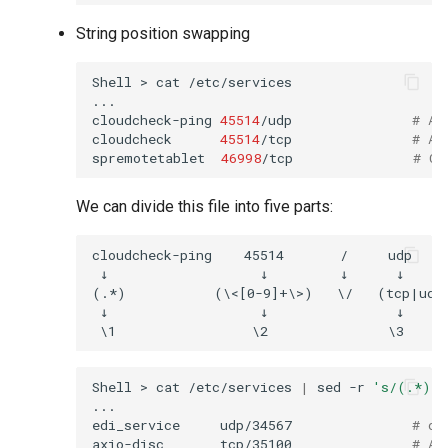
String position swapping
Shell
>
cat
/etc/services

...

cloudcheck-ping
45514
/udp
# AS
cloudcheck
45514
/tcp
# AS
spremotetablet
46998
/tcp
# Ca
We can divide this file into five parts:
cloudcheck-ping    45514       /     udp    
 ↓                   ↓         ↓      ↓      
(.*)           (\<[0-9]+\>)   \/   (tcp|udp)
 ↓                   ↓                ↓      
Shell
>
cat
/etc/services
|
sed
-r
's/(.*)(\
...

edi_service
udp/34567
# dh
axio-disc
tcp/35100
# Ax