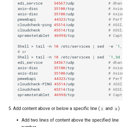
edi_service
34567
/udp
# dhanal
axio-disc
35100
/tcp
# Axioma
axio-disc
35100
/udp
# Axioma
pmwebapi
44323
/tcp
# Perfor
cloudcheck-ping
45514
/udp
# ASSIA 
cloudcheck
45514
/tcp
# ASSIA 
spremotetablet
46998
/tcp
# Captur
Shell
>
tail
-n
10
/etc/services
|
sed
-e
'1,3d
# or
Shell
>
tail
-n
10
/etc/services
|
sed
'1,3d ; 
edi_service
34567
/udp
# dhanal
axio-disc
35100
/tcp
# Axioma
axio-disc
35100
/udp
# Axioma
pmwebapi
44323
/tcp
# Perfor
cloudcheck-PING
45514
/udp
# ASSIA 
cloudcheck
45514
/tcp
# ASSIA 
spremotetablet
46998
/tcp
# Captur
Add content above or below a specific line (
and
)
i
a
Add two lines of content above the specified line