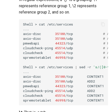
represents reference group 1, \2 represents
reference group 2, and so on.
Shell
>
cat
/etc/services

...

axio-disc
35100
/tcp
# Ax
axio-disc
35100
/udp
# Ax
pmwebapi
44323
/tcp
# Pe
cloudcheck-ping
45514
/udp
# AS
cloudcheck
45514
/tcp
# AS
spremotetablet
46998
/tcp
# Ca
Shell
>
cat
/etc/services
|
sed
-r
's/([0-9]
...

axio-disc
35100
/tcp
CONTENT1
axio-disc
35100
/udp
ADD2
pmwebapi
44323
/tcp
CONTENT1
cloudcheck-ping
45514
/udp
ADD2
cloudcheck
45514
/tcp
CONTENT1
spremotetablet
46998
/tcp
CONTENT1