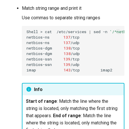
Match string range and print it
Use commas to separate string ranges
Shell
>
cat
/etc/services
|
sed
-n
'/^netbi
netbios-ns
137
/tcp
netbios-ns
137
/udp

netbios-dgm
138
/tcp
netbios-dgm
138
/udp

netbios-ssn
139
/tcp
netbios-ssn
139
/udp

imap
143
/tcp
imap2
Info
Start of range
: Match the line where the
string is located, only matching the first string
that appears.
End of range
: Match the line
where the string is located, only matching the