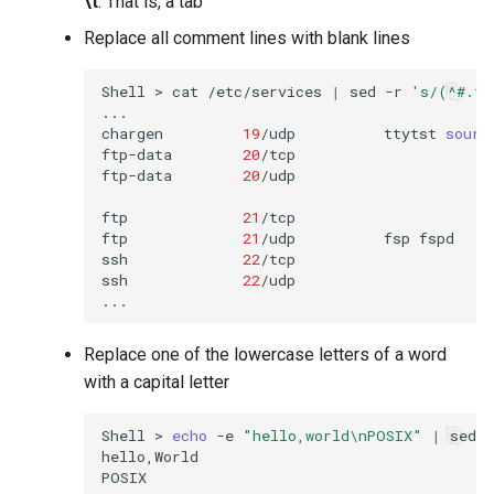
\t
: That is, a tab
Replace all comment lines with blank lines
Shell
>
cat
/etc/services
|
sed
-r
's/(^#.*)
...

chargen
19
/udp
ttytst
sourc
ftp-data
20
/tcp

ftp-data
20
/udp

ftp
21
/tcp

ftp
21
/udp
fsp
fspd

ssh
22
/tcp
ssh
22
/udp
Replace one of the lowercase letters of a word
with a capital letter
Shell
>
echo
-e
"hello,world\nPOSIX"
|
sed
-
hello,World
