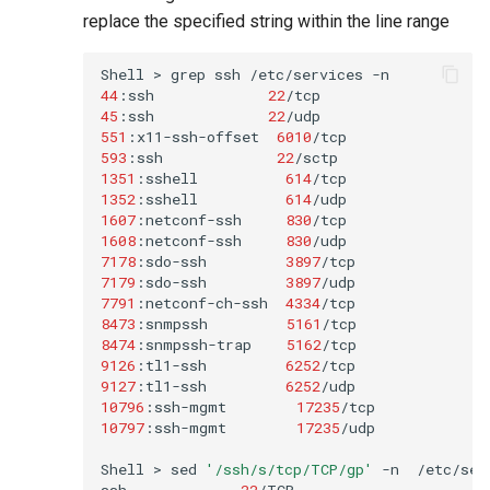
replace the specified string within the line range
Shell
>
grep
ssh
/etc/services
44
:ssh
22
/tcp
45
:ssh
22
/udp
551
:x11-ssh-offset
6010
/tcp
593
:ssh
22
/sctp
1351
:sshell
614
/tcp
1352
:sshell
614
/udp
1607
:netconf-ssh
830
/tcp
1608
:netconf-ssh
830
/udp
7178
:sdo-ssh
3897
/tcp
7179
:sdo-ssh
3897
/udp
7791
:netconf-ch-ssh
4334
/tcp
8473
:snmpssh
5161
/tcp
8474
:snmpssh-trap
5162
/tcp
9126
:tl1-ssh
6252
/tcp
9127
:tl1-ssh
6252
/udp
10796
:ssh-mgmt
17235
/tcp
10797
:ssh-mgmt
17235
/udp
Shell
>
sed
'/ssh/s/tcp/TCP/gp'
-n
/etc/serv
ssh
22
/TCP