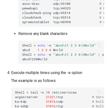
axio-disc
udp/35100
# Ax
pmwebapi
tcp/44323
# Pe
cloudcheck-ping
udp/45514
# AS
cloudcheck
tcp/45514
# AS
spremotetablet
tcp/46998
# Ca
Remove any blank characters
Shell
>
echo
-e
"abcd\t1 2 3 4\tWorld"
abcd
1
2
3
4
World

Shell
>
echo
-e
"abcd\t1 2 3 4\tWorld"
|
sed
Execute multiple times using the -e option
The example is as follows:
Shell
>
tail
-n
10
/etc/services

aigairserver
21221
/tcp
# Servic
ka-kdp
31016
/udp
# Kollec
ka-sddp
31016
/tcp
# Kollec