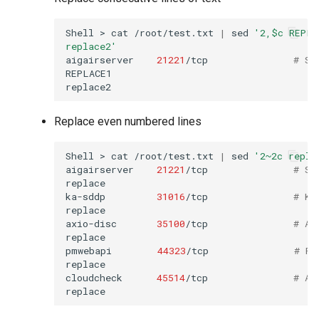
Shell
>
cat
/root/test.txt
|
sed
'2,$c REPLA
replace2'
aigairserver
21221
/tcp
# Se
REPLACE1

Replace even numbered lines
Shell
>
cat
/root/test.txt
|
sed
'2~2c repla
aigairserver
21221
/tcp
# Se
replace

ka-sddp
31016
/tcp
# Ko
replace

axio-disc
35100
/tcp
# Ax
replace

pmwebapi
44323
/tcp
# Pe
replace

cloudcheck
45514
/tcp
# AS