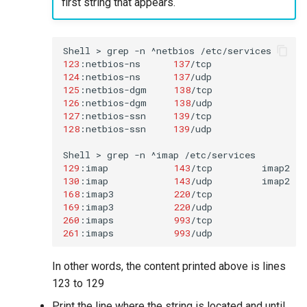
first string that appears.
Shell
>
grep
-n
^netbios
123
:netbios-ns
137
/tcp
124
:netbios-ns
137
125
:netbios-dgm
138
/tcp
126
:netbios-dgm
138
127
:netbios-ssn
139
/tcp
128
:netbios-ssn
139
/udp

Shell
>
grep
-n
^imap
129
:imap
143
/tcp
imap2
130
:imap
143
/udp
168
:imap3
220
/tcp
169
:imap3
220
/udp
260
:imaps
993
/tcp
261
:imaps
993
/udp
In other words, the content printed above is lines
123 to 129
Print the line where the string is located and until