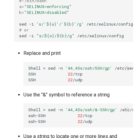
#!/bin/bash
a
=
"SELINUX=enforcing"
b
=
"SELINUX=disabled"
sed
-i
's/'
${
a
}
'/'
${
b
}
'/g'
# or
sed
-i
"s/
${
a
}
/
${
b
}
/g"
Replace and print
Shell
>
sed
-n
'44,45s/ssh/SSH/gp'
/etc/servi
SSH
22
/tcp

SSH
22
Use the "&" symbol to reference a string
Shell
>
sed
-n
'44,45s/ssh/&-SSH/gp'
/etc/se
ssh-SSH
22
/tcp

ssh-SSH
22
Use a string to locate one or more lines and