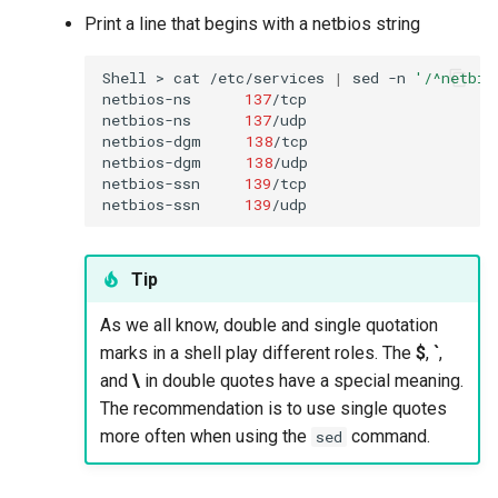
Print a line that begins with a netbios string
Shell
>
cat
/etc/services
|
sed
-n
'/^netbio
netbios-ns
137
/tcp
netbios-ns
137
/udp

netbios-dgm
138
/tcp
netbios-dgm
138
/udp

netbios-ssn
139
/tcp
netbios-ssn
139
Tip
As we all know, double and single quotation
marks in a shell play different roles. The
$
,
`
,
and
\
in double quotes have a special meaning.
The recommendation is to use single quotes
more often when using the
command.
sed