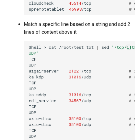
cloudcheck
45514
/tcp
# AS
spremotetablet
46998
/tcp
# Ca
Match a specific line based on a string and add 2
lines of content above it
Shell
>
cat
/root/test.txt
|
sed
'/tcp/iTCP\
UDP'
TCP

UDP

aigairserver
21221
/tcp
# Se
ka-kdp
31016
/udp
# Ko
TCP

UDP

ka-sddp
31016
/tcp
# Ko
edi_service
34567
/udp
# dh
TCP

UDP

axio-disc
35100
/tcp
# Ax
axio-disc
35100
/udp
# Ax
TCP

UDP
