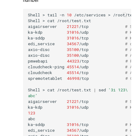
number
Shell
>
tail
-n
10
/etc/services
>
/root/test
Shell
>
cat
/root/test.txt

aigairserver
21221
/tcp
# Se
ka-kdp
31016
/udp
# Ko
ka-sddp
31016
/tcp
# Ko
edi_service
34567
/udp
# dh
axio-disc
35100
/tcp
# Ax
axio-disc
35100
/udp
# Ax
pmwebapi
44323
/tcp
# Pe
cloudcheck-ping
45514
/udp
# AS
cloudcheck
45514
/tcp
# AS
spremotetablet
46998
/tcp
# Ca
Shell
>
cat
/root/test.txt
|
sed
'3i 123\
abc'
aigairserver
21221
/tcp
# Se
ka-kdp
31016
/udp
# Ko
123
abc

ka-sddp
31016
/tcp
# Ko
edi_service
34567
/udp
# dh
axio-disc
35100
/tcp
# Ax