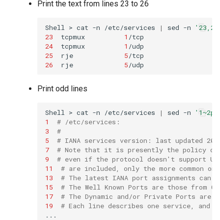
Print the text from lines 23 to 26
Shell
>
cat
-n
/etc/services
|
sed
-n
'23,26
23
tcpmux
1
/tcp
24
tcpmux
1
/udp
25
rje
5
/tcp
26
rje
5
/udp
Print odd lines
Shell
>
cat
-n
/etc/services
|
sed
-n
'1~2p'
1
# /etc/services:
3
#
5
# IANA services version: last updated 201
7
# Note that it is presently the policy of
9
# even if the protocol doesn't support UD
11
# are included, only the more common one
13
# The latest IANA port assignments can b
15
# The Well Known Ports are those from 0 
17
# The Dynamic and/or Private Ports are t
19
# Each line describes one service, and i