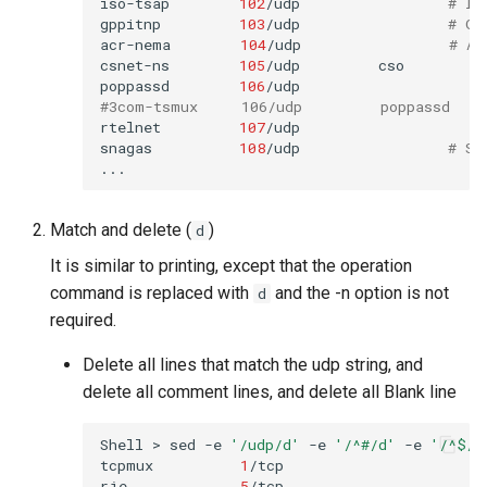
iso-tsap
102
/udp
# IS
gppitnp
103
/udp
# Ge
acr-nema
104
/udp
# AC
csnet-ns
105
/udp
cso

poppassd
106
/udp
#3com-tsmux     106/udp         poppassd
rtelnet
107
/udp

snagas
108
/udp
# SN
Match and delete (
)
d
It is similar to printing, except that the operation
command is replaced with
and the -n option is not
d
required.
Delete all lines that match the udp string, and
delete all comment lines, and delete all Blank line
Shell
>
sed
-e
'/udp/d'
-e
'/^#/d'
-e
'/^$/d
tcpmux
1
/tcp
rje
5
/tcp