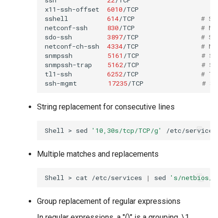
x11-ssh-offset
6010
/TCP
sshell
614
/TCP
# SS
netconf-ssh
830
/TCP
# NE
sdo-ssh
3897
/TCP
# Si
netconf-ch-ssh
4334
/TCP
# NE
snmpssh
5161
/TCP
# SN
snmpssh-trap
5162
/TCP
# SN
tl1-ssh
6252
/TCP
# TL
ssh-mgmt
17235
/TCP
# SS
String replacement for consecutive lines
Shell
>
sed
'10,30s/tcp/TCP/g'
Multiple matches and replacements
Shell
>
cat
/etc/services
|
sed
's/netbios/t
Group replacement of regular expressions
In regular expressions, a "()" is a grouping. \1