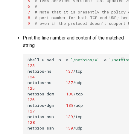
5
# IANA services version: last updated 201
6
#
7
# Note that it is presently the policy of
8
# port number for both TCP and UDP; hence
9
# even if the protocol doesn't support UD
Print the line number and content of the matched
string
Shell
>
sed
-n
-e
'/netbios/='
-e
'/netbios/
123
netbios-ns
137
/tcp
124
netbios-ns
137
125
netbios-dgm
138
/tcp
126
netbios-dgm
138
127
netbios-ssn
139
/tcp
128
netbios-ssn
139