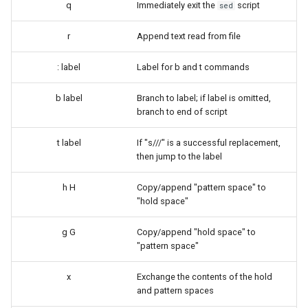
q
Immediately exit the
script
sed
Troubleshooting
r
Append text read from file
Virtualization
: label
Label for b and t commands
Web
b label
Branch to label; if label is omitted,
branch to end of script
t label
If "s///" is a successful replacement,
then jump to the label
h H
Copy/append "pattern space" to
"hold space"
g G
Copy/append "hold space" to
"pattern space"
x
Exchange the contents of the hold
and pattern spaces