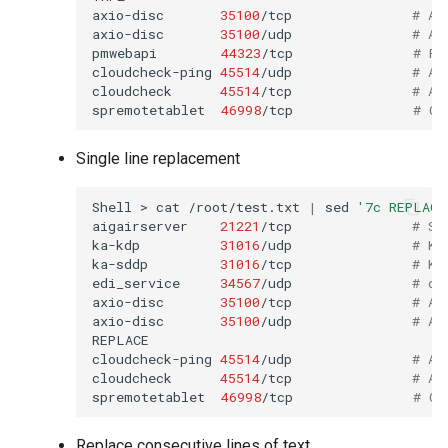
axio-disc
35100
/tcp
# Ax
axio-disc
35100
/udp
# Ax
pmwebapi
44323
/tcp
# Pe
cloudcheck-ping
45514
/udp
# AS
cloudcheck
45514
/tcp
# AS
spremotetablet
46998
/tcp
# Ca
Single line replacement
Shell
>
cat
/root/test.txt
|
sed
'7c REPLACE
aigairserver
21221
/tcp
# Se
ka-kdp
31016
/udp
# Ko
ka-sddp
31016
/tcp
# Ko
edi_service
34567
/udp
# dh
axio-disc
35100
/tcp
# Ax
axio-disc
35100
/udp
# Ax
REPLACE

cloudcheck-ping
45514
/udp
# AS
cloudcheck
45514
/tcp
# AS
spremotetablet
46998
/tcp
# Ca
Replace consecutive lines of text