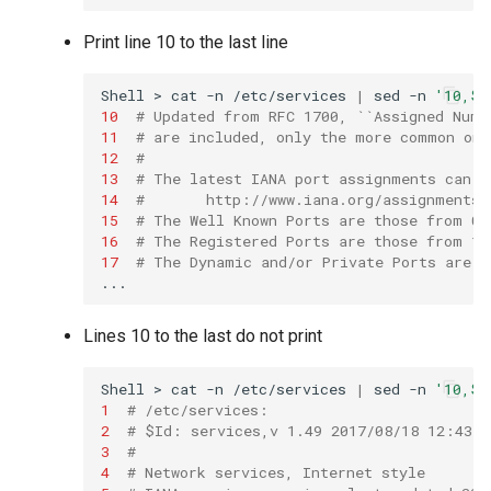
Print line 10 to the last line
Shell
>
cat
-n
/etc/services
|
sed
-n
'10,$p
10
# Updated from RFC 1700, ``Assigned Numb
11
# are included, only the more common one
12
#
13
# The latest IANA port assignments can b
14
#       http://www.iana.org/assignments/
15
# The Well Known Ports are those from 0 
16
# The Registered Ports are those from 10
17
# The Dynamic and/or Private Ports are t
Lines 10 to the last do not print
Shell
>
cat
-n
/etc/services
|
sed
-n
'10,$!
1
# /etc/services:
2
# $Id: services,v 1.49 2017/08/18 12:43:2
3
#
4
# Network services, Internet style