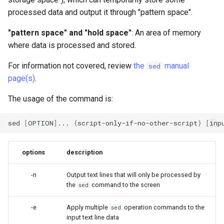
사용자 지정 Linux 커널 빌드
(Rocky Linux)
Configuration Files for
What’s Next After VMware
Unison 사용
Part 4. Database Servers
네비게이션 변경
Getting started with Sparky
Seedbox
GNOME Shell Extensions
processed data and output it through "pattern space".
Feature Branch Workflow in
및 설치
Authentication
6 Profiles
testing
PHP 와 PHP-FPM
프로세스 관리
필터 작업
Bash - 루프
7 컨테이너 구성 옵션
Marksman
Simple Gemstone template
Web and Design
SELinux 보안
Release 9.5
Git
Part 4.1 Database servers
스타일 가이드
GNOME Tweaks
"pattern space" and "hold space"
: An area of memory
Contribute
Lab 6: Generating the Data
7 Container Configuration
MariaDB
자동 템플릿 생성 - Packer 
Tor Onion Service
백업 및 복원
관리 서버 최적화
Bash - 연습 문제
8 컨테이너 스냅샷
NvChad UI
htop - 프로세스 관리
Teams
SSH 퍼블릭과 프라이빗 키
Release 9.4
where data is processed and stored.
Fork and Branch Git workfl
Encryption Configuration a
Options
Ansible - VMware vSphere
Document versioning using
GNOME Online Accounts
Key
Automation
Part 4.2 Database Servers
two remotes
시스템 시작
Working With Jinja Template
Appendix-Practical
9 스냅샷 서버
Plugins
https - RSA 키 생성
Tailscale VPN
Release 9.3
For information not covered, review
the
manual
sed
Using git pull and git fetch
8 Container Snapshots
MySQL
in Ansible
Examples
Taking Screenshots and
page(s)
.
Lab 7: Bootstrapping the e
Backup & Sync
An expert contribution guid
Recording Screencasts in
작업 관리
10 스냅샷 자동화
Markdow 데모
CVE hygiene
Release 8.9
The usage of the command is:
Cluster
Adding a remote repositor
9 Snapshot Server
Part 4.3 MariaDB database
GNOME
using git CLI
Content Management
replication
네트워크 구현
부록 A - 워크스테이션 설정
perl - 검색 및 변경
'iptables' 방화벽 활성화
9.2 출시
sed
[
OPTION
]
...
{
script-only-if-no-other-script
}
[
inp
Lab 8: Bootstrapping the
10 Automating Snapshots
User and group account
Kubernetes Control Plane
Tracking vs Non-Tracking
Communications
Part 5. Load balancing,
management
소프트웨어 관리
rpaste - Pastebin Tool
FreeRADIUS RADIUS Serve
8.8 출시
Branch in Git
caching and proxyfication
Appendix A - Workstation
options
description
Lab 9: Bootstrapping the
Containers
Setup
Currency Conversion with
특별 권한
sed - 검색 및 변경
FreeRADIUS RADIUS Serve
9.1 출시
Kubernetes Worker Nodes
Part 5.1 HAProxy
Valuta on GNOME
with MariaDB
-n
Output text lines that will only be processed by
Cloud
the
command to the screen
sed
About systemd
로컬 Rocky 저장소 설정
9.0 출시
Lab 10: Configuring kubectl
Part 5.2 Varnish
FreeRADIUS RADIUS Serve
-e
Apply multiple
operation commands to the
sed
for Remote Access
Database
with Samba Active Director
Log management
bash - 문자열 색상
8.7 출시
input text line data
Part 5.3 Squid