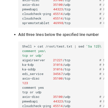
axio-disc
35100
/udp
# Ax
pmwebapi
44323
/tcp
# Pe
cloudcheck-ping
45514
/udp
# AS
cloudcheck
45514
/tcp
# AS
spremotetablet
46998
/tcp
# Ca
Add three lines below the specified line number
Shell
>
cat
/root/test.txt
|
sed
'5a 123\
comment yes\
tcp or udp'
aigairserver
21221
/tcp
# Se
ka-kdp
31016
/udp
# Ko
ka-sddp
31016
/tcp
# Ko
edi_service
34567
/udp
# dh
axio-disc
35100
/tcp
# Ax
123
comment
yes

tcp
or
udp

axio-disc
35100
/udp
# Ax
pmwebapi
44323
/tcp
# Pe
cloudcheck-ping
45514
/udp
# AS