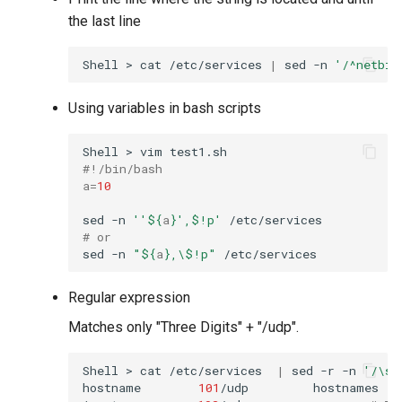
the last line
Shell
>
cat
/etc/services
|
sed
-n
'/^netbio
Using variables in bash scripts
Shell
>
vim
#!/bin/bash
a
=
10
sed
-n
''
${
a
}
',$!p'
# or
sed
-n
"
${
a
}
,\$!p"
Regular expression
Matches only "Three Digits" + "/udp".
Shell
>
cat
/etc/services
|
sed
-r
-n
'/\s(
hostname
101
/udp
hostnames