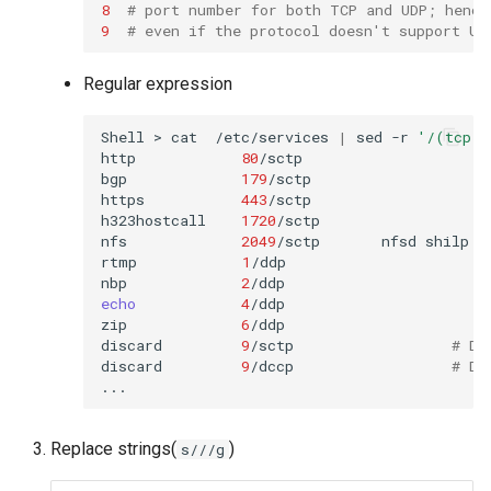
8
# port number for both TCP and UDP; hence
9
# even if the protocol doesn't support UD
Regular expression
Shell
>
cat
/etc/services
|
sed
-r
'/(tcp)
http
80
/sctp
bgp
179
/sctp

https
443
/sctp
h323hostcall
1720
/sctp
nfs
2049
/sctp
nfsd
shilp
rtmp
1
/ddp
nbp
2
/ddp
echo
4
/ddp
zip
6
/ddp
discard
9
/sctp
# Di
discard
9
/dccp
# Di
Replace strings(
)
s///g