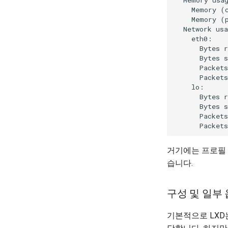
Introduction
Chadrc 템플릿
    Memory (c
7 Container Configuration
Part 2.1 Web Servers Apache
    Memory (p
Nerd 폰트 설치
Options
  Network usa
Part 2.2 Web Servers Nginx
NvChad에서 값 사용
8 Container Snapshots
    eth0:

Part 3. Application servers
Marksman
9 Snapshot Server
      Bytes r
Part 4. Database Servers
      Bytes s
NvChad UI
10 Automating Snapshots
      Packets
Part 4.1 Database servers
Plugins
기본 제공 플러그인
Appendix A - Workstation
      Packets
MariaDB
Setup
    lo:

플러그인 매니저
개요
Part 4.2 Database Servers
      Bytes r
NvChad UI
마크다운 프리뷰
MySQL
      Bytes s
NvChad 사용
프로젝트 매니저
Part 4.3 MariaDB database
      Packets
replication
NvimTree
Part 5. Load balancing, caching
and proxyfication
거기에는 프로필 
Part 5.1 HAProxy
습니다.
Part 5.2 Varnish
Part 5.3 Squid
구성 및 일부
Part 6. Mail servers
기본적으로 LXD
Part 7. High availability