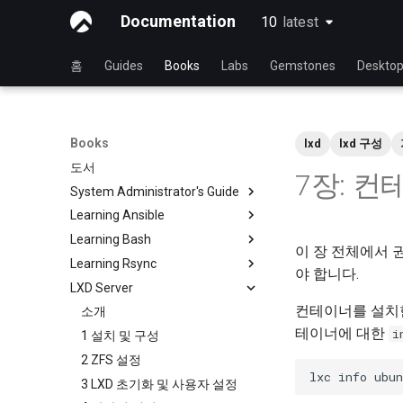
Documentation
10
latest
latest
홈
Guides
Books
Labs
Gemstones
Deskto
Books
lxd
lxd 구성
도서
7장: 컨
System Administrator's Guide
Learning Ansible
Rocky와 함께 Linux를 배우기
Learning Bash
Linux 운영 체제 소개
Rocky와 Ansible 배우기
이 장 전체에서 권
Learning Rsync
Linux 명령어
Ansible 기초
Rocky와 함께 배우는 Bash
야 합니다.
LXD Server
고급 Linux 명령
Ansible 중급
Bash - 첫 번째 스크립트
rsync 간략한 설명
컨테이너를 설치한
VI 텍스트 편집기
파일 관리
Bash - 변수 사용하기
rsync 데모 01
소개
테이너에 대한
i
사용자 관리
Ansible Galaxy
Bash - 데이터 입력 및 조작
rsync 데모 02
1 설치 및 구성
파일 시스템
Ansistrano로 배포
Bash - 연습 문제
rsync 구성 파일
2 ZFS 설정
프로세스 관리
대규모 인프라
Bash - 테스트
rsync 비밀번호 없는 인증 로그
3 LXD 초기화 및 사용자 설정
인