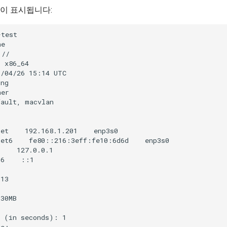
이 표시됩니다:
test

e

//

 x86_64

/04/26 15:14 UTC

ng

er

ault, macvlan

et    192.168.1.201    enp3s0

et6    fe80::216:3eff:fe10:6d6d    enp3s0

    127.0.0.1

6    ::1

13



30MB

 (in seconds): 1

e:
