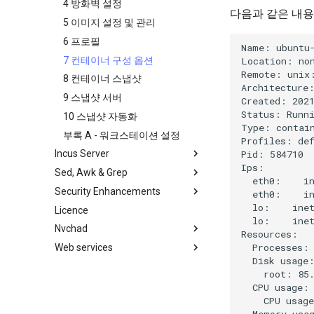
백업 및 복원
필터 작업
Bash - 조건문 구조 if 및 case
4 방화벽 설정
다음과 같은 내용
inotify-tools 설치 및 사용
시스템 시작
관리 서버 최적화
Bash - 루프
5 이미지 설정 및 관리
Unison 사용
작업 관리
Working With Jinja Template in
Bash - 연습 문제
6 프로필
Name: ubuntu-
Ansible
네트워크 구현
Appendix-Practical
7 컨테이너 구성 옵션
Location: non
Examples
Remote: unix:
소프트웨어 관리
8 컨테이너 스냅샷
Architecture:
변수 - 로그와 함께 사용
특별 권한
9 스냅샷 서버
Created: 2021
Status: Runni
About systemd
10 스냅샷 자동화
Type: contain
Log management
부록 A - 워크스테이션 설정
Profiles: def
Pid: 584710

Incus Server
Conclusions
Ips:

Sed, Awk & Grep
Introduction
  eth0:    in
Security Enhancements
1 Install and Configuration
Sed, Awk & Grep - the Three
  eth0:    in
Swordsmen
  lo:    inet
Licence
2 ZFS Setup
Introduction to PAM and basic
  lo:    inet
Regular expressions and
usage
Nvchad
3 Incus initialization and user
Resources:

wildcards
setup
  Processes: 
Web services
개요
Grep command
  Disk usage:
4 Firewall Setup
추가 소프트웨어
Foreword
Sed command
    root: 85.
5 Setting Up and Managing
Neovim 설치
Part 1. Files Servers
  CPU usage:

Images
Awk command
    CPU usage
NvChad 설치
Part 2. Web Servers
6 Profiles
  Memory usag