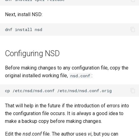
Lab 11: Provisioning Pod
OpenVPN
Systemd 서비스 - Python 스
Conclusions
8.6 출시
Network Routes
Part 6. Mail servers
Next, install NSD:
크립트
SSH Certificate Authorities
8.5 버전
Lab 12: Smoke Test
Part 7. High availability
dnf
install
and Key Signing
Test CPU compatibility
8.4 버전
Lab 13: Cleaning Up
Systemd Units Hardening
torsocks - Route Traffic Via
Configuring NSD
Tor/SOCKS5
변경 로그 8
WireGuard VPN
Write to Physical CD/DVD
Before making changes to any configuration file, copy the
with Xorriso
original installed working file,
:
nsd.conf
cp
/etc/nsd/nsd.conf
That will help in the future if the introduction of errors into
the configuration file occurs. It is
always
a good idea to
make a backup copy before making changes.
Edit the
nsd.conf
file. The author uses
vi
, but you can