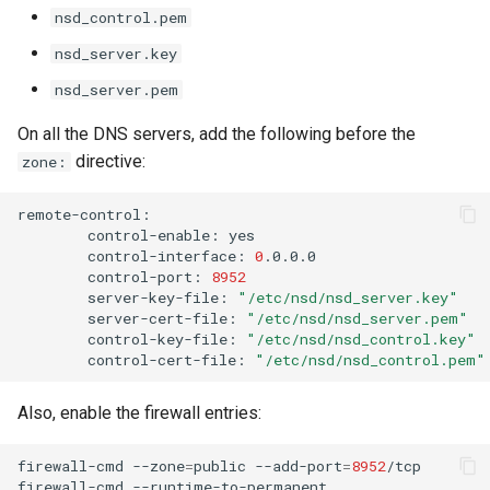
nsd_control.pem
nsd_server.key
nsd_server.pem
On all the DNS servers, add the following before the
directive:
zone:
control-enable:
control-interface:
0
control-port:
8952
server-key-file:
"/etc/nsd/nsd_server.key"
server-cert-file:
"/etc/nsd/nsd_server.pem"
control-key-file:
"/etc/nsd/nsd_control.key"
control-cert-file:
"/etc/nsd/nsd_control.pem"
Also, enable the firewall entries:
firewall-cmd
--zone
=
public
--add-port
=
8952
/tcp

firewall-cmd