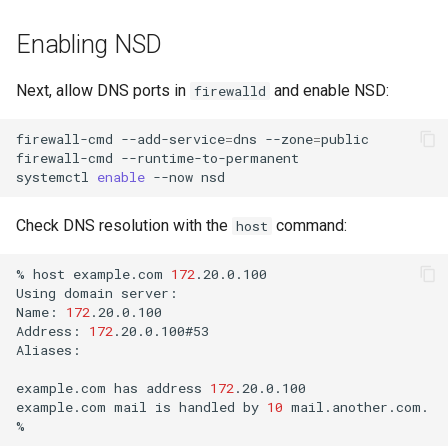
Enabling NSD
Next, allow DNS ports in
and enable NSD:
firewalld
firewall-cmd
--add-service
=
dns
--zone
=
public

firewall-cmd
--runtime-to-permanent

systemctl
enable
--now
Check DNS resolution with the
command:
host
%
host
example.com
172
.20.0.100

Using
domain
server:

Name:
172
.20.0.100

Address:
172
.20.0.100#53

Aliases:

example.com
has
address
172
.20.0.100

example.com
mail
is
handled
by
10
mail.another.com.
