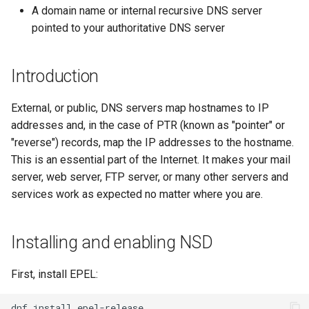
(Rocky Linux)
Configuration Files for
What’s Next After VMware
네비게이션 변경
Getting started with Sparky
Conclusion
Seedbox
Incus Server
6. Troubleshooting cloud-in
Unison 사용
Part 4. Database Servers
GNOME Shell Extensions
A domain name or internal recursive DNS server
Feature Branch Workflow in
Authentication
testing
PHP 와 PHP-FPM
6 Profiles
SELinux 보안
Simple Gemstone template
Web and Design
프로세스 관리
필터 작업
Bash - 루프
7 컨테이너 구성 옵션
Marksman
Release 9.5
pointed to your authoritative DNS server
Git
스타일 가이드
Sed, Awk & Grep
7. Contributing
Part 4.1 Database servers
GNOME Tweaks
Lab 6: Generating the Data
자동 템플릿 생성 - Packer -
Tor Onion Service
7 Container Configuration
MariaDB
SSH 퍼블릭과 프라이빗 키
htop - 프로세스 관리
Teams
백업 및 복원
관리 서버 최적화
Bash - 연습 문제
8 컨테이너 스냅샷
NvChad UI
Release 9.4
Fork and Branch Git workfl
Encryption Configuration a
Ansible - VMware vSphere
Options
Document versioning using
Security Enhancements
GNOME Online Accounts
Introduction
Key
two remotes
Part 4.2 Database Servers
Tailscale VPN
https - RSA 키 생성
시스템 시작
Working With Jinja Templat
Appendix-Practical
9 스냅샷 서버
Plugins
Release 9.3
Using git pull and git fetch
8 Container Snapshots
MySQL
Licence
in Ansible
Examples
Taking Screenshots and
External, or public, DNS servers map hostnames to IP
Lab 7: Bootstrapping the e
An expert contribution guide
Recording Screencasts in
CVE hygiene
Markdow 데모
작업 관리
10 스냅샷 자동화
Release 8.9
addresses and, in the case of PTR (known as "pointer" or
Cluster
Adding a remote repositor
9 Snapshot Server
Part 4.3 MariaDB database
GNOME
Nvchad
"reverse") records, map the IP addresses to the hostname.
using git CLI
replication
'iptables' 방화벽 활성화
perl - 검색 및 변경
네트워크 구현
부록 A - 워크스테이션 설
9.2 출시
This is an essential part of the Internet. It makes your mail
Lab 8: Bootstrapping the
10 Automating Snapshots
User and group account
Web services
server, web server, FTP server, or many other servers and
Kubernetes Control Plane
Tracking vs Non-Tracking
Part 5. Load balancing,
management
FreeRADIUS RADIUS Server
rpaste - Pastebin Tool
소프트웨어 관리
8.8 출시
services work as expected no matter where you are.
Branch in Git
caching and proxyfication
Appendix A - Workstation
Lab 9: Bootstrapping the
Setup
Currency Conversion with
FreeRADIUS RADIUS Server
sed - 검색 및 변경
특별 권한
9.1 출시
Kubernetes Worker Nodes
Installing and enabling NSD
Part 5.1 HAProxy
Valuta on GNOME
with MariaDB
로컬 Rocky 저장소 설정
About systemd
9.0 출시
Lab 10: Configuring kubectl
Part 5.2 Varnish
FreeRADIUS RADIUS Server
First, install EPEL:
for Remote Access
with Samba Active Directory
bash - 문자열 색상
Log management
8.7 출시
Part 5.3 Squid
dnf
install