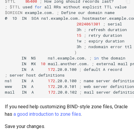
$TTL
86400
;
How
long
should
records
;
$TTL
used
for
all
RRs
without
explicit
TTL
$ORIGIN
example.com.
;
Define
our
domain
name

@
1D
IN
SOA
ns1.example.com.
hostmaster.example.co
2024061301
;
3h
;
refresh
15
;
retry
1w
;
expiry
3h
;
nxdomain
error
)
IN
NS
ns1.example.com.
;
in
the
IN
MX
10
mail.another.com.
;
external
mail
IN
A
172
.20.0.100
;
default
A
;
server
host
definitions

ns1
IN
A
172
.20.0.100
;
name
server
definitio
www
IN
A
172
.20.0.101
;
web
server
definition

mail
IN
A
172
.20.0.102
;
mail
server
If you need help customizing BIND-style zone files, Oracle
has
a good introduction to zone files
.
Save your changes.