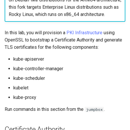
사용자 지정 Linux 커널 빌드
What’s Next After VMware
Incus Server
네비게이션 변경
Getting started with Sparky
Seedbox
Unison 사용
Part 4. Database Servers
GNOME Shell Extensions
this fork targets Enterprise Linux distributions such as
Feature Branch Workflow in
및 설치
testing
PHP 와 PHP-FPM
6 Profiles
Simple Gemstone template
Web and Design
SELinux 보안
프로세스 관리
필터 작업
Bash - 루프
7 컨테이너 구성 옵션
Marksman
Release 9.5
Rocky Linux, which runs on x86_64 architecture.
Git
Sed, Awk & Grep
스타일 가이드
Part 4.1 Database servers
GNOME Tweaks
Contribute
자동 템플릿 생성 - Packer 
Tor Onion Service
7 Container Configuration
MariaDB
htop - 프로세스 관리
Teams
SSH 퍼블릭과 프라이빗 키
백업 및 복원
관리 서버 최적화
Bash - 연습 문제
8 컨테이너 스냅샷
NvChad UI
Release 9.4
Fork and Branch Git workfl
Ansible - VMware vSphere
Options
Security Enhancements
Document versioning using
GNOME Online Accounts
In this lab, you will provision a
PKI Infrastructure
using
Automation
two remotes
Part 4.2 Database Servers
https - RSA 키 생성
Tailscale VPN
시스템 시작
Working With Jinja Templat
Appendix-Practical
9 스냅샷 서버
Plugins
Release 9.3
OpenSSL to bootstrap a Certificate Authority and generate
Using git pull and git fetch
8 Container Snapshots
MySQL
Licence
in Ansible
Examples
Taking Screenshots and
TLS certificates for the following components:
Backup & Sync
An expert contribution guid
Recording Screencasts in
Markdow 데모
CVE hygiene
작업 관리
10 스냅샷 자동화
Release 8.9
Adding a remote repositor
9 Snapshot Server
Part 4.3 MariaDB database
GNOME
Nvchad
kube-apiserver
using git CLI
Content Management
replication
perl - 검색 및 변경
'iptables' 방화벽 활성화
네트워크 구현
부록 A - 워크스테이션 설
9.2 출시
kube-controller-manager
10 Automating Snapshots
User and group account
Web services
kube-scheduler
Tracking vs Non-Tracking
Communications
Part 5. Load balancing,
management
rpaste - Pastebin Tool
FreeRADIUS RADIUS Serve
소프트웨어 관리
8.8 출시
Branch in Git
caching and proxyfication
Appendix A - Workstation
kubelet
Containers
Setup
Currency Conversion with
sed - 검색 및 변경
FreeRADIUS RADIUS Serve
특별 권한
9.1 출시
kube-proxy
Part 5.1 HAProxy
Valuta on GNOME
with MariaDB
Cloud
로컬 Rocky 저장소 설정
About systemd
9.0 출시
Run commands in this section from the
.
jumpbox
Part 5.2 Varnish
FreeRADIUS RADIUS Serve
Database
with Samba Active Director
bash - 문자열 색상
Log management
8.7 출시
Certificate Authority
Part 5.3 Squid