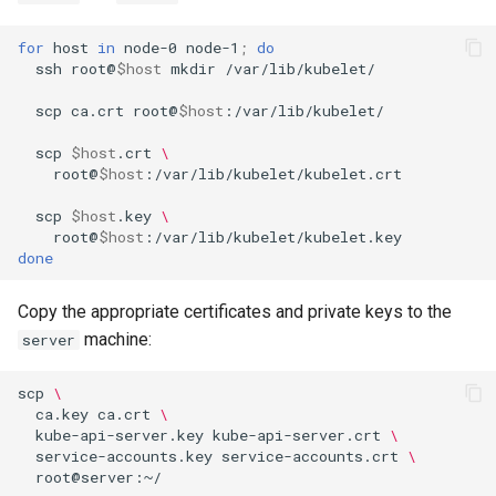
for
host
in
node-0
node-1
;
do
ssh
root@
$host
mkdir
/var/lib/kubelet/

scp
ca.crt
root@
$host
:/var/lib/kubelet/

scp
$host
.crt
\
root@
$host
:/var/lib/kubelet/kubelet.crt

scp
$host
.key
\
root@
$host
done
Copy the appropriate certificates and private keys to the
machine:
server
scp
\
ca.key
ca.crt
\
kube-api-server.key
kube-api-server.crt
\
service-accounts.key
service-accounts.crt
\