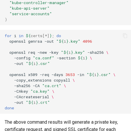
"kube-controller-manager"
"kube-api-server"
"service-accounts"
)
for
i
in
${
certs
[*]
}
;
do
openssl
genrsa
-out
"
${
i
}
.key"
4096
openssl
req
-new
-key
"
${
i
}
.key"
-sha256
\
-config
"ca.conf"
-section
${
i
}
\
-out
"
${
i
}
.csr"
openssl
x509
-req
-days
3653
-in
"
${
i
}
.csr"
\
-copy_extensions
copyall
\
-sha256
-CA
"ca.crt"
\
-CAkey
"ca.key"
\
-CAcreateserial
\
-out
"
${
i
}
.crt"
done
The above command results will generate a private key,
certificate request, and signed SSL certificate for each