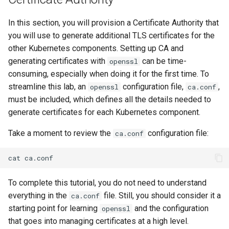
Desktop
OpenVPN
Systemd 서비스 - Python 스
Conclusions
8.6 출시
In this section, you will provision a Certificate Authority that
Part 6. Mail servers
크립트
you will use to generate additional TLS certificates for the
DNS
SSH Certificate Authorities
8.5 버전
other Kubernetes components. Setting up CA and
Part 7. High availability
and Key Signing
Test CPU compatibility
Editors
generating certificates with
can be time-
openssl
8.4 버전
consuming, especially when doing it for the first time. To
Systemd Units Hardening
torsocks - Route Traffic Via
Email
Tor/SOCKS5
streamline this lab, an
configuration file,
,
openssl
변경 로그 8
ca.conf
WireGuard VPN
must be included, which defines all the details needed to
File Sharing Services
Write to Physical CD/DVD
generate certificates for each Kubernetes component.
with Xorriso
Take a moment to review the
configuration file:
ca.conf
Filesystems
cat
Hardware
To complete this tutorial, you do not need to understand
HPC
everything in the
file. Still, you should consider it a
ca.conf
starting point for learning
and the configuration
openssl
Interoperability
that goes into managing certificates at a high level.