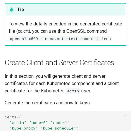
Troubleshooting
Tip
Virtualization
To view the details encoded in the generated certificate
file (ca.crt), you can use this OpenSSL command
Web
.
openssl x509 -in ca.crt -text -noout | less
Create Client and Server Certificates
In this section, you will generate client and server
certificates for each Kubernetes component and a client
certificate for the Kubernetes
user.
admin
Generate the certificates and private keys:
certs
=(
"admin"
"node-0"
"node-1"
"kube-proxy"
"kube-scheduler"