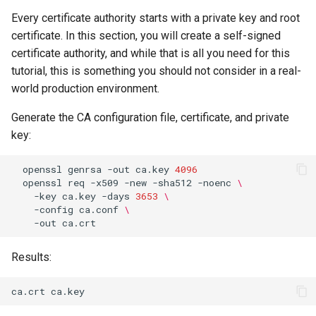
ISOs
Every certificate authority starts with a private key and root
certificate. In this section, you will create a self-signed
Kernel
certificate authority, and while that is all you need for this
tutorial, this is something you should not consider in a real-
Migrating cgroups v1 to v2 on
world production environment.
Rocky Linux
Generate the CA configuration file, certificate, and private
Mirror Management
key:
Network
openssl
genrsa
-out
ca.key
4096
openssl
req
-x509
-new
-sha512
-noenc
\
-key
ca.key
-days
3653
\
Package Management
-config
ca.conf
\
-out
Proxies
Results:
Repositories
Security