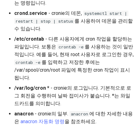
는 명령입니다.
Lab 11: Provisioning Pod
OpenVPN
Systemd 서비스 - Python 스
Conclusions
8.6 출시
crond.service
- cronie의 데몬,
Network Routes
systemctl start |
Part 6. Mail servers
크립트
를 사용하여 데몬을 관리할
restart | stop | status
SSH Certificate Authorities
8.5 버전
Lab 12: Smoke Test
수 있습니다.
Part 7. High availability
and Key Signing
Test CPU compatibility
8.4 버전
/etc/crontab
- 다른 사용자에게 cron 작업을 할당하는
Lab 13: Cleaning Up
Systemd Units Hardening
torsocks - Route Traffic Via
파일입니다. 보통은
를 사용하는 것이 일반
crontab -e
Tor/SOCKS5
변경 로그 8
적입니다. 예를 들어, 현재 root 사용자로 로그인한 경우,
WireGuard VPN
를 입력하고 저장한 후에는
crontab -e
Write to Physical CD/DVD
/var/spool/cron/root 파일에 특정한 cron 작업이 표시
with Xorriso
됩니다.
/var/log/cron *
- cronie의 로그입니다. 기본적으로 로
그 회전을 수행하며 날짜 접미사가 붙습니다. *는 와일
드카드를 의미합니다.
anacron
- cronie의 일부.
에 대한 자세한 내용
anacron
은
anacron 자동화 명령
을 참조하세요.