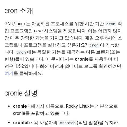
(Rocky Linux)
Configuration Files for
What’s Next After VMware
네비게이션 변경
Seedbox
Incus Server
6. Troubleshooting cloud-in
Unison 사용
Part 4. Database Servers
GNOME Shell Extensions
Feature Branch Workflow in
Authentication
PHP 와 PHP-FPM
6 Profiles
SELinux 보안
Simple Gemstone template
Web and Design
프로세스 관리
필터 작업
Bash - 루프
7 컨테이너 구성 옵션
Marksman
Release 9.5
cron 소개
Git
스타일 가이드
Sed, Awk & Grep
7. Contributing
Part 4.1 Database servers
GNOME Tweaks
Lab 6: Generating the Data
Tor Onion Service
7 Container Configuration
MariaDB
SSH 퍼블릭과 프라이빗 키
htop - 프로세스 관리
Teams
백업 및 복원
관리 서버 최적화
Bash - 연습 문제
8 컨테이너 스냅샷
NvChad UI
Release 9.4
GNU/Linux는 자동화된 프로세스를 위한 시간 기반
작
cron
Fork and Branch Git workfl
Encryption Configuration a
Options
Document versioning using
Security Enhancements
GNOME Online Accounts
업 프로그램인
cron
시스템을 제공합니다. 이는 어렵지 않지
Key
two remotes
Part 4.2 Database Servers
Tailscale VPN
https - RSA 키 생성
시스템 시작
Working With Jinja Templat
Appendix-Practical
9 스냅샷 서버
Plugins
Release 9.3
만 매우 강력한 기능을 가지고 있습니다. 매일 오후 5시에 스
Using git pull and git fetch
8 Container Snapshots
MySQL
Licence
in Ansible
Examples
Taking Screenshots and
크립트나 프로그램을 실행하고 싶은가요?
이 가능합
cron
Lab 7: Bootstrapping the e
An expert contribution guide
Recording Screencasts in
CVE hygiene
Markdow 데모
작업 관리
10 스냅샷 자동화
Release 8.9
니다.
에는 동일한 기능을 제공하는 다른 브랜치(또는
cron
Cluster
Adding a remote repositor
9 Snapshot Server
Part 4.3 MariaDB database
GNOME
Nvchad
변형)들이 있습니다. 이 문서에서는
cronie
를 사용하며 버
using git CLI
replication
'iptables' 방화벽 활성화
perl - 검색 및 변경
네트워크 구현
부록 A - 워크스테이션 설
9.2 출시
전은 1.5.2입니다. 최신 버전과 업데이트 로그를 확인하려면
Lab 8: Bootstrapping the
10 Automating Snapshots
User and group account
Web services
여기
를 클릭하세요.
Kubernetes Control Plane
Tracking vs Non-Tracking
Part 5. Load balancing,
management
FreeRADIUS RADIUS Server
rpaste - Pastebin Tool
소프트웨어 관리
8.8 출시
Branch in Git
caching and proxyfication
Appendix A - Workstation
Lab 9: Bootstrapping the
Setup
Currency Conversion with
cronie 설명
FreeRADIUS RADIUS Server
sed - 검색 및 변경
특별 권한
9.1 출시
Kubernetes Worker Nodes
Part 5.1 HAProxy
Valuta on GNOME
with MariaDB
로컬 Rocky 저장소 설정
About systemd
9.0 출시
cronie
- 패키지 이름으로, Rocky Linux는 기본적으로
Lab 10: Configuring kubectl
Part 5.2 Varnish
FreeRADIUS RADIUS Server
cronie를 포함하고 있습니다.
for Remote Access
with Samba Active Directory
bash - 문자열 색상
Log management
8.7 출시
crontab
- 각 사용자의
(작업 일정)을 유지하
crontab
Part 5.3 Squid