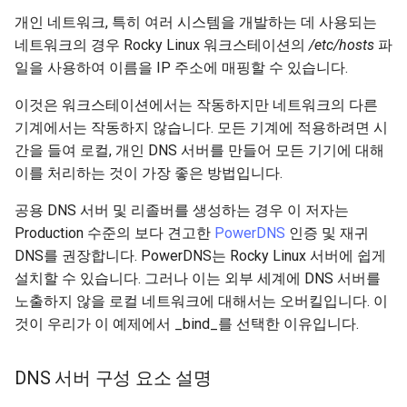
Lab 11: Provisioning Pod
OpenVPN
Systemd 서비스 - Python 스
Conclusions
8.6 출시
개인 네트워크, 특히 여러 시스템을 개발하는 데 사용되는
Network Routes
Part 6. Mail servers
크립트
네트워크의 경우 Rocky Linux 워크스테이션의
/etc/hosts
파
SSH Certificate Authorities
8.5 버전
일을 사용하여 이름을 IP 주소에 매핑할 수 있습니다.
Lab 12: Smoke Test
Part 7. High availability
and Key Signing
Test CPU compatibility
이것은 워크스테이션에서는 작동하지만 네트워크의 다른
8.4 버전
기계에서는 작동하지 않습니다. 모든 기계에 적용하려면 시
Lab 13: Cleaning Up
Systemd Units Hardening
torsocks - Route Traffic Via
간을 들여 로컬, 개인 DNS 서버를 만들어 모든 기기에 대해
Tor/SOCKS5
변경 로그 8
이를 처리하는 것이 가장 좋은 방법입니다.
WireGuard VPN
Write to Physical CD/DVD
공용 DNS 서버 및 리졸버를 생성하는 경우 이 저자는
with Xorriso
Production 수준의 보다 견고한
PowerDNS
인증 및 재귀
DNS를 권장합니다. PowerDNS는 Rocky Linux 서버에 쉽게
설치할 수 있습니다. 그러나 이는 외부 세계에 DNS 서버를
노출하지 않을 로컬 네트워크에 대해서는 오버킬입니다. 이
것이 우리가 이 예제에서 _bind_를 선택한 이유입니다.
DNS 서버 구성 요소 설명