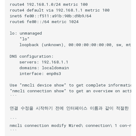
route4 192.168.1.0/24 metric 100

route4 default via 192.168.1.1 metric 100

inet6 fe80::f511:a91b:90b:d9b9/64

route6 fe80::/64 metric 1024

lo: unmanaged

    "lo"

    loopback (unknown), 00:00:00:00:00:00, sw, mtu 6
DNS configuration:

    servers: 192.168.1.1

    domains: localdomain

    interface: enp0s3

Use "nmcli device show" to get complete information 
"nmcli connection show" to get an overview on active
```

연결 수정을 시작하기 전에 인터페이스 이름과 같이 적절한 이름
```

nmcli connection modify Wired\ connection\ 1 con-nam
```
