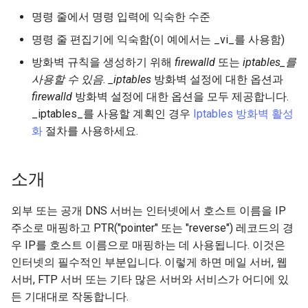
(Rocky Linux)
Configuration Files for
What’s Next After VMware
네비게이션 변경
Getting started with Sparky
Seedbox
Incus Server
6. Troubleshooting cloud-in
Unison 사용
Part 4. Database Servers
GNOME Shell Extensions
명령 줄에서 명령 입력에 익숙한 수준
Feature Branch Workflow in
Authentication
testing
PHP 와 PHP-FPM
6 Profiles
구성 테스트
SELinux 보안
Simple Gemstone template
Web and Design
프로세스 관리
필터 작업
Bash - 루프
7 컨테이너 구성 옵션
Marksman
Release 9.5
Git
스타일 가이드
Sed, Awk & Grep
7. Contributing
Part 4.1 Database servers
GNOME Tweaks
명령 줄 편집기에 익숙함(이 예에서는 _vi_를 사용함)
Lab 6: Generating the Data
자동 템플릿 생성 - Packer -
Tor Onion Service
7 Container Configuration
MariaDB
9 LAN에서 IPv4 사용
SSH 퍼블릭과 프라이빗 키
htop - 프로세스 관리
Teams
백업 및 복원
관리 서버 최적화
Bash - 연습 문제
8 컨테이너 스냅샷
NvChad UI
Release 9.4
방화벽 규칙을 생성하기 위해
firewalld
또는
iptables_를
Fork and Branch Git workfl
Encryption Configuration a
Ansible - VMware vSphere
Options
Document versioning using
Security Enhancements
GNOME Online Accounts
사용할 수 있음. _iptables
방화벽 설정에 대한 옵션과
Key
two remotes
Part 4.2 Database Servers
9 컴퓨터 테스트
Tailscale VPN
https - RSA 키 생성
시스템 시작
Working With Jinja Templat
Appendix-Practical
9 스냅샷 서버
Plugins
Release 9.3
firewalld
방화벽 설정에 대한 옵션을 모두 제공합니다.
Using git pull and git fetch
8 Container Snapshots
MySQL
Licence
in Ansible
Examples
Taking Screenshots and
_iptables_를 사용할 계획인 경우
Iptables 방화벽 활성
Lab 7: Bootstrapping the e
An expert contribution guide
Recording Screencasts in
9 방화벽 규칙 - firewalld
CVE hygiene
Markdow 데모
작업 관리
10 스냅샷 자동화
Release 8.9
화
절차를 사용하세요.
Cluster
Adding a remote repositor
9 Snapshot Server
Part 4.3 MariaDB database
GNOME
Nvchad
using git CLI
replication
8 LAN에서 IPv4 사용
'iptables' 방화벽 활성화
perl - 검색 및 변경
네트워크 구현
부록 A - 워크스테이션 설
9.2 출시
Lab 8: Bootstrapping the
10 Automating Snapshots
User and group account
Web services
소개
Kubernetes Control Plane
Tracking vs Non-Tracking
Part 5. Load balancing,
management
8 방화벽 규칙
FreeRADIUS RADIUS Server
rpaste - Pastebin Tool
소프트웨어 관리
8.8 출시
Branch in Git
caching and proxyfication
Appendix A - Workstation
외부 또는 공개 DNS 서버는 인터넷에서 호스트 이름을 IP
Lab 9: Bootstrapping the
Setup
Currency Conversion with
FreeRADIUS RADIUS Server
sed - 검색 및 변경
방화벽 규칙 추가 - iptables
특별 권한
9.1 출시
주소로 매핑하고 PTR("pointer" 또는 "reverse") 레코드의 경
Kubernetes Worker Nodes
Part 5.1 HAProxy
Valuta on GNOME
with MariaDB
우 IP를 호스트 이름으로 매핑하는 데 사용됩니다. 이것은
로컬 Rocky 저장소 설정
방화벽 규칙 추가 - firewalld
About systemd
9.0 출시
인터넷의 필수적인 부분입니다. 이렇게 하면 메일 서버, 웹
Lab 10: Configuring kubectl
Part 5.2 Varnish
FreeRADIUS RADIUS Server
서버, FTP 서버 또는 기타 많은 서버와 서비스가 어디에 있
for Remote Access
with Samba Active Directory
결론
bash - 문자열 색상
Log management
8.7 출시
든 기대대로 작동합니다.
Part 5.3 Squid