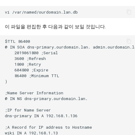
이 파일을 편집한 후 다음과 같이 보일 것입니다.
$TTL 86400

@ IN SOA dns-primary.ourdomain.lan. admin.ourdomain.la
    2019061800 ;Serial

    3600 ;Refresh

    1800 ;Retry

    604800 ;Expire

    86400 ;Minimum TTL

)

;Name Server Information

@ IN NS dns-primary.ourdomain.lan.

;IP for Name Server

dns-primary IN A 192.168.1.136

;A Record for IP address to Hostname

wiki IN A 192.168.1.13
