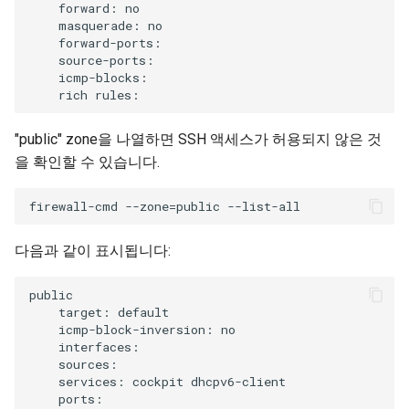
    forward: no

    masquerade: no

    forward-ports:

    source-ports:

    icmp-blocks:

"public" zone을 나열하면 SSH 액세스가 허용되지 않은 것
을 확인할 수 있습니다.
다음과 같이 표시됩니다:
public

    target: default

    icmp-block-inversion: no

    interfaces:

    sources:

    services: cockpit dhcpv6-client

    ports:
