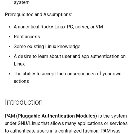
사용자 지정 Linux 커널 빌드
(Rocky Linux)
Configuration Files for
What’s Next After VMware
Unison 사용
Part 4. Database Servers
네비게이션 변경
Getting started with Sparky
Seedbox
GNOME Shell Extensions
system
Feature Branch Workflow in
및 설치
Authentication
6 Profiles
Facilities and Primitives
testing
PHP 와 PHP-FPM
프로세스 관리
필터 작업
Bash - 루프
7 컨테이너 구성 옵션
Marksman
Simple Gemstone template
Web and Design
SELinux 보안
Release 9.5
Prerequisites and Assumptions:
Git
Part 4.1 Database servers
스타일 가이드
GNOME Tweaks
Contribute
Lab 6: Generating the Data
7 Container Configuration
MariaDB
Modules
자동 템플릿 생성 - Packer 
Tor Onion Service
백업 및 복원
관리 서버 최적화
Bash - 연습 문제
8 컨테이너 스냅샷
NvChad UI
htop - 프로세스 관리
Teams
SSH 퍼블릭과 프라이빗 키
Release 9.4
A noncritical Rocky Linux PC, server, or VM
Fork and Branch Git workfl
Encryption Configuration a
Options
Ansible - VMware vSphere
Document versioning using
GNOME Online Accounts
Root access
Key
Automation
Part 4.2 Database Servers
Chains and policies
two remotes
시스템 시작
Working With Jinja Template
Appendix-Practical
9 스냅샷 서버
Plugins
https - RSA 키 생성
Tailscale VPN
Release 9.3
Using git pull and git fetch
8 Container Snapshots
MySQL
in Ansible
Examples
Taking Screenshots and
Some existing Linux knowledge
Lab 7: Bootstrapping the e
Backup & Sync
Control flags
An expert contribution guid
Recording Screencasts in
작업 관리
10 스냅샷 자동화
Markdow 데모
CVE hygiene
Release 8.9
A desire to learn about user and app authentication on
Cluster
Adding a remote repositor
9 Snapshot Server
Part 4.3 MariaDB database
GNOME
Linux
using git CLI
Content Management
replication
Configuration file description
네트워크 구현
부록 A - 워크스테이션 설정
perl - 검색 및 변경
'iptables' 방화벽 활성화
9.2 출시
The ability to accept the consequences of your own
Lab 8: Bootstrapping the
10 Automating Snapshots
User and group account
actions
Kubernetes Control Plane
Tracking vs Non-Tracking
Communications
Part 5. Load balancing,
management
Explanation of the content
소프트웨어 관리
rpaste - Pastebin Tool
FreeRADIUS RADIUS Serve
8.8 출시
Branch in Git
caching and proxyfication
Appendix A - Workstation
of the policy file
Lab 9: Bootstrapping the
Containers
Setup
Currency Conversion with
특별 권한
sed - 검색 및 변경
FreeRADIUS RADIUS Serve
9.1 출시
Introduction
Kubernetes Worker Nodes
Part 5.1 HAProxy
Valuta on GNOME
system-auth
with MariaDB
Cloud
About systemd
로컬 Rocky 저장소 설정
9.0 출시
PAM (
Pluggable Authentication Modules
) is the system
Lab 10: Configuring kubectl
Part 5.2 Varnish
auth chain
FreeRADIUS RADIUS Serve
under GNU/Linux that allows many applications or services
for Remote Access
Database
with Samba Active Director
Log management
bash - 문자열 색상
8.7 출시
to authenticate users in a centralized fashion. PAM was
Part 5.3 Squid
account chain