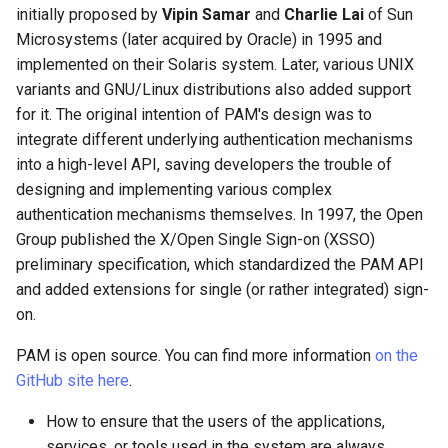
initially proposed by
Vipin Samar
and
Charlie Lai
of Sun
Lab 11: Provisioning Pod
Desktop
OpenVPN
Conclusions
Systemd 서비스 - Python 스
8.6 출시
Microsystems (later acquired by Oracle) in 1995 and
Network Routes
Part 6. Mail servers
password chain
크립트
implemented on their Solaris system. Later, various UNIX
DNS
SSH Certificate Authorities
8.5 버전
variants and GNU/Linux distributions also added support
Lab 12: Smoke Test
Part 7. High availability
session chain
and Key Signing
Test CPU compatibility
for it. The original intention of PAM's design was to
Editors
8.4 버전
integrate different underlying authentication mechanisms
Lab 13: Cleaning Up
Actual configuration case
Systemd Units Hardening
torsocks - Route Traffic Via
into a high-level API, saving developers the trouble of
Email
Tor/SOCKS5
변경 로그 8
designing and implementing various complex
Short description of other
WireGuard VPN
authentication mechanisms themselves. In 1997, the Open
File Sharing Services
modules
Write to Physical CD/DVD
Group published the X/Open Single Sign-on (XSSO)
with Xorriso
preliminary specification, which standardized the PAM API
Filesystems
Use the Tips
and added extensions for single (or rather integrated) sign-
on.
Hardware
PAM is open source. You can find more information
on the
HPC
GitHub site here
.
Interoperability
How to ensure that the users of the applications,
services, or tools used in the system are always