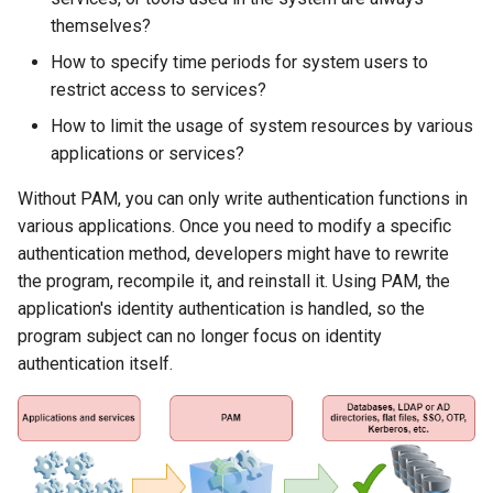
ISOs
themselves?
How to specify time periods for system users to
Kernel
restrict access to services?
Migrating cgroups v1 to v2 on
How to limit the usage of system resources by various
Rocky Linux
applications or services?
Without PAM, you can only write authentication functions in
Mirror Management
various applications. Once you need to modify a specific
authentication method, developers might have to rewrite
Network
the program, recompile it, and reinstall it. Using PAM, the
application's identity authentication is handled, so the
Package Management
program subject can no longer focus on identity
authentication itself.
Proxies
Repositories
Security