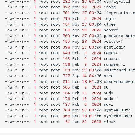
-rw-r--r--.
1
root
root
232
Nov
27
03
:04
config-util

-rw-r--r--.
1
root
root
322
Nov
30
2023
crond

-rw-r--r--.
1
root
root
701
Nov
27
03
:04
fingerprint-a
-rw-r--r--.
1
root
root
715
Feb
9
2024
login

-rw-r--r--.
1
root
root
154
Nov
27
03
:04
other

-rw-r--r--.
1
root
root
168
Apr
20
2022
passwd

-rw-r--r--.
1
root
root
760
Nov
27
03
:04
password-auth
-rw-r--r--
1
root
root
155
May
28
2024
polkit-1

-rw-r--r--.
1
root
root
398
Nov
27
03
:04
postlogin

-rw-r--r--.
1
root
root
640
Feb
9
2024
remote

-rw-r--r--.
1
root
root
143
Feb
9
2024
runuser

-rw-r--r--.
1
root
root
138
Feb
9
2024
runuser-l

-rw-r--r--
1
root
root
153
Nov
27
03
:04
smartcard-aut
-rw-r--r--.
1
root
root
727
Aug
14
04
:36
sshd

-rw-r--r--.
1
root
root
214
Dec
18
01
:38
sssd-shadowut
-rw-r--r--.
1
root
root
566
Feb
9
2024
su

-rw-r--r--.
1
root
root
154
Feb
15
2024
sudo

-rw-r--r--.
1
root
root
178
Feb
15
2024
sudo-i

-rw-r--r--.
1
root
root
137
Feb
9
2024
su-l

-rw-r--r--.
1
root
root
760
Nov
27
03
:04
system-auth

-rw-r--r--
1
root
root
368
Dec
18
01
:56
systemd-user

-rw-r--r--.
1
root
root
84
Jun
22
2023