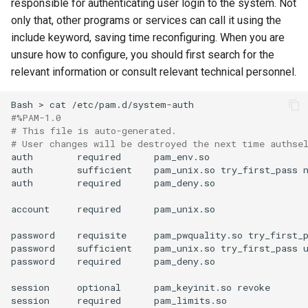
responsible for authenticating user login to the system. Not
only that, other programs or services can call it using the
include keyword, saving time reconfiguring. When you are
unsure how to configure, you should first search for the
relevant information or consult relevant technical personnel.
Bash
>
cat
#%PAM-1.0
# This file is auto-generated.
# User changes will be destroyed the next time authse
auth
required
pam_env.so

auth
sufficient
pam_unix.so
try_first_pass
n
auth
required
pam_deny.so

account
required
pam_unix.so

password
requisite
pam_pwquality.so
try_first_
password
sufficient
pam_unix.so
try_first_pass
password
required
pam_deny.so

session
optional
pam_keyinit.so
revoke

session
required
pam_limits.so
