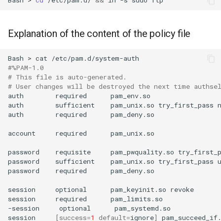
Bash
>
cd
/etc/pam.d/
&&
ln
-s
sudo
Explanation of the content of the policy file
Bash
>
cat
#%PAM-1.0
# This file is auto-generated.
# User changes will be destroyed the next time authse
auth
required
pam_env.so

auth
sufficient
pam_unix.so
try_first_pass
n
auth
required
pam_deny.so

account
required
pam_unix.so

password
requisite
pam_pwquality.so
try_first_
password
sufficient
pam_unix.so
try_first_pass
password
required
pam_deny.so

session
optional
pam_keyinit.so
revoke

session
required
pam_limits.so

-session
optional
pam_systemd.so

session
[
success
=
1
default
=
ignore
]
pam_succeed_if