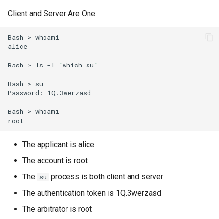
Client and Server Are One:
Bash
>
whoami

alice

Bash
>
ls
-l
`
which
su
`
Bash
>
su
-
Password:
1Q.3werzasd

Bash
>
whoami

The applicant is alice
The account is root
The
process is both client and server
su
The authentication token is 1Q.3werzasd
The arbitrator is root