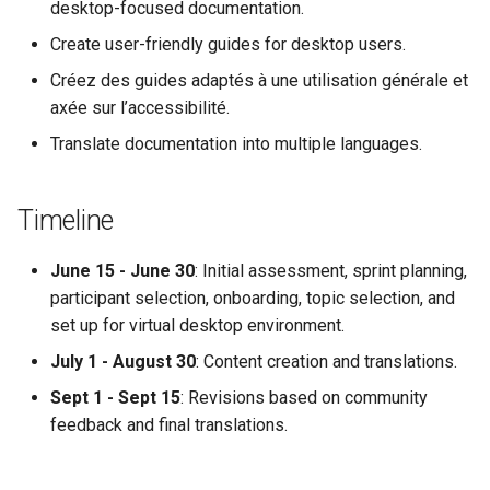
desktop-focused documentation.
Atelier n°10 : Configuration
poste de travail
Mise en place des dépôts
Conclusions
Version 8.6
c
Create user-friendly guides for desktop users.
kubectl pour l'accès à
Part 5.2 Varnish
locaux de Rocky
OpenVPN
DNS
distance
h
Version 8.5
Créez des guides adaptés à une utilisation générale et
Part 5.3 Squid
bash - Couleur de Chaîne
SSH Certificate Authorities
Editors
axée sur l’accessibilité.
e
Atelier n°11 :
and Key Signing
Version 8.4
Translate documentation into multiple languages.
Provisionnement des rout
Chapitre 6 Serveurs de
Service `systemd` - Script
Email
réseau des pods
messagerie
Python
Systemd Units Hardening
Journal des modifications
File Sharing Services
Rocky Linux 8
Timeline
Atelier n°12: Smoke Test
Chapitre 7 Haute disponibil
Vérification de la
WireGuard VPN
Compatibilité CPU
Filesystems
Rocky Linux Summer of D
June 15 - June 30
: Initial assessment, sprint planning,
Atelier n°13 : Nettoyage
2024
participant selection, onboarding, topic selection, and
torsocks — Acheminement du
Hardware
set up for virtual desktop environment.
Prérequis
trafic via Tor/SOCKS5
July 1 - August 30
: Content creation and translations.
HPC
Graver sur CD/DVD avec
Sept 1 - Sept 15
: Revisions based on community
Xorriso
feedback and final translations.
Interoperability
ISOs