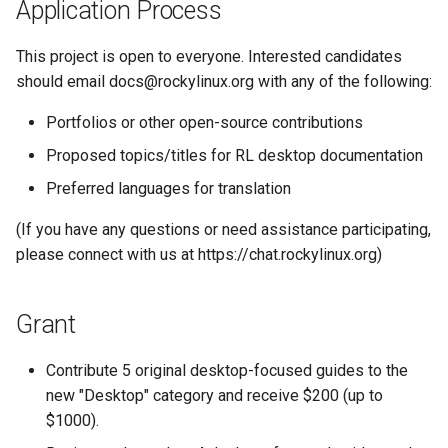
Application Process
Kernel
This project is open to everyone. Interested candidates
should email docs@rockylinux.org with any of the following:
Migrating cgroups v1 to v2 on
Rocky Linux
Portfolios or other open-source contributions
Proposed topics/titles for RL desktop documentation
Mirror Management
Preferred languages for translation
Network
(If you have any questions or need assistance participating,
please connect with us at https://chat.rockylinux.org)
Package Management
Proxies
Grant
Repositories
Contribute 5 original desktop-focused guides to the
new "Desktop" category and receive $200 (up to
Security
$1000).