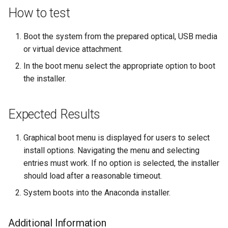
Atelier n°10 : Configuration
poste de travail
How to test
Mise en place des dépôts
Conclusions
Version 8.6
c
kubectl pour l'accès à
Part 5.2 Varnish
locaux de Rocky
OpenVPN
DNS
distance
h
Boot the system from the prepared optical, USB media
Version 8.5
Part 5.3 Squid
bash - Couleur de Chaîne
SSH Certificate Authorities
Editors
or virtual device attachment.
e
Atelier n°11 :
and Key Signing
Version 8.4
In the boot menu select the appropriate option to boot
Provisionnement des rout
Chapitre 6 Serveurs de
Service `systemd` - Script
Email
the installer.
réseau des pods
messagerie
Python
Systemd Units Hardening
Journal des modifications
File Sharing Services
Rocky Linux 8
Atelier n°12: Smoke Test
Chapitre 7 Haute disponibil
Vérification de la
WireGuard VPN
Expected Results
Compatibilité CPU
Filesystems
Rocky Linux Summer of D
Atelier n°13 : Nettoyage
2024
Graphical boot menu is displayed for users to select
torsocks — Acheminement du
Hardware
install options. Navigating the menu and selecting
Prérequis
trafic via Tor/SOCKS5
entries must work. If no option is selected, the installer
HPC
should load after a reasonable timeout.
Graver sur CD/DVD avec
System boots into the Anaconda installer.
Xorriso
Interoperability
Additional Information
ISOs