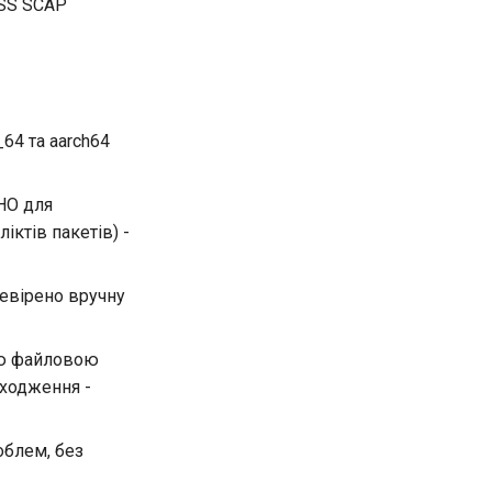
DSS SCAP
64 та aarch64
НО для
іктів пакетів) -
евірено вручну
ою файловою
ходження -
облем, без