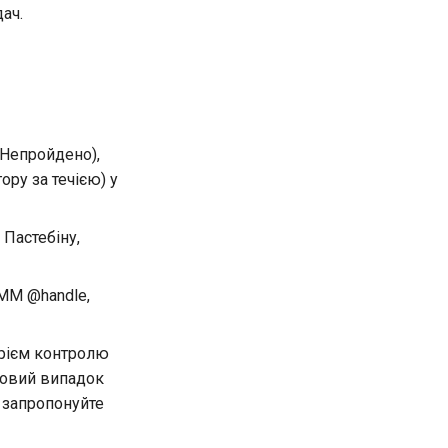
дач.
(Непройдено),
ру за течією) у
 Пастебіну,
 MM @handle,
арієм контролю
стовий випадок
, запропонуйте