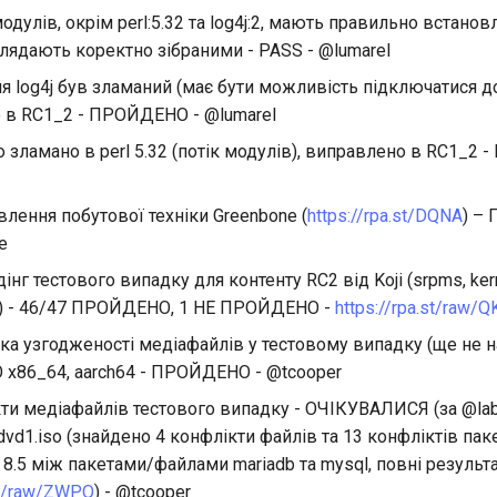
модулів, окрім perl:5.32 та log4j:2, мають правильно встанов
глядають коректно зібраними - PASS - @lumarel
я log4j був зламаний (має бути можливість підключатися до j
 в RC1_2 - ПРОЙДЕНО - @lumarel
о зламано в perl 5.32 (потік модулів), виправлено в RC1_2
влення побутової техніки Greenbone (
https://rpa.st/DQNA
) –
e
інг тестового випадку для контенту RC2 від Koji (srpms, kern
1) - 46/47 ПРОЙДЕНО, 1 НЕ ПРОЙДЕНО -
https://rpa.st/raw/
ка узгодженості медіафайлів у тестовому випадку (ще не н
O x86_64, aarch64 - ПРОЙДЕНО - @tcooper
ти медіафайлів тестового випадку - ОЧІКУВАЛИСЯ (за @lab
dvd1.iso (знайдено 4 конфлікти файлів та 13 конфліктів паке
 8.5 між пакетами/файлами mariadb та mysql, повні результа
.st/raw/ZWPQ
) - @tcooper