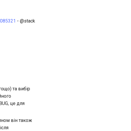
=2085321
- @stack
ощо) та вибір
йного
BUG, це для
чином він також
ісля