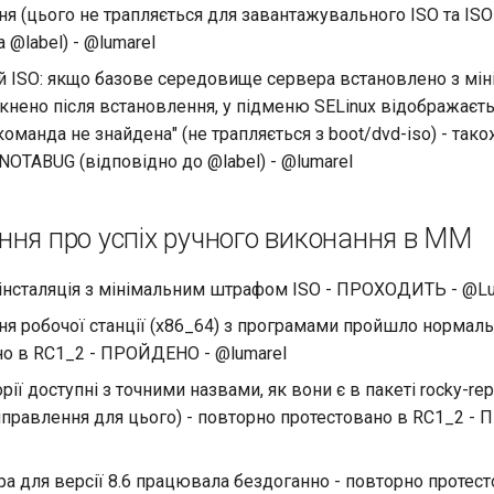
я (цього не трапляється для завантажувального ISO та ISO 
 @label) - @lumarel
 ISO: якщо базове середовище сервера встановлено з міні
мкнено після встановлення, у підменю SELinux відображаєт
команда не знайдена" (не трапляється з boot/dvd-iso) - так
 NOTABUG (відповідно до @label) - @lumarel
ння про успіх ручного виконання в MM
 інсталяція з мінімальним штрафом ISO - ПРОХОДИТЬ - @Lu
я робочої станції (x86_64) з програмами пройшло нормаль
но в RC1_2 - ПРОЙДЕНО - @lumarel
рії доступні з точними назвами, як вони є в пакеті rocky-rep
иправлення для цього) - повторно протестовано в RC1_2 -
ра для версії 8.6 працювала бездоганно - повторно протест