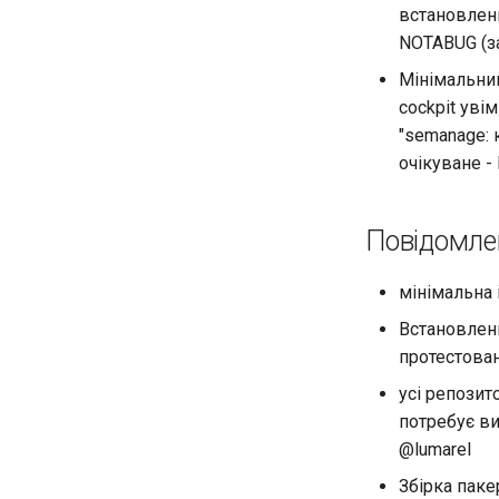
installations
встановленн
NOTABUG (за
QA:Testcase System
Services
Мінімальний
QA:Testcase RDP Graphics
cockpit уві
Mode
"semanage: 
QA:Testcase Media Repo
очікуване -
Compare
QA:Testcase Storage
Volume Resize
Повідомле
QA:Testcase Template
QA:Testcase Update Image
мінімальна
QA:Testcase VNC Graphics
Mode
Встановленн
QA:Testcase Vagrant
протестова
Images
усі репозито
потребує в
@lumarel
Збірка паке