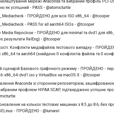
 налаштування мережі Anaconda та вибраний профіль PCI-
о як успішний - PASS - @atomicturtle
_Mediacheck - ПРОЙДЕНО для всіх ISO x86_64 - @tcooper
_Mediacheck - PASS for all aarch64 ISOs - @tcooper
e Media Repoclose - ПРОЙДЕНО для minimal та dvd1 для x86_
є результати RelEng) - @tcooper
кості: Конфлікти медіафайлів тестового випадку - ПРОЙДЕ
 x86_64 та aarch64 (знайдено 0 конфліктів файлів та 0 конфл
ий сценарій Базового графічного режиму - ПРОЙДЕНО - пер
.6-x86_64-dvd1.iso у VirtualBox на macOS X - @tcooper
овлення Anaconda зі стороннім репозиторієм, зашифрован
вибраним профілем HIPAA SCAP, підтверджено успішне про
micturtle
оновлення на кількох тестових машинах з 8.5 до 8.6, без пр
SELinux - ПРОЙДЕНО - @lumarel