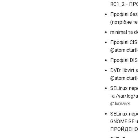
RC1_2 - ПР
Профілі без
(потрібне т
minimal та d
Профілі CI
@atomicturtl
Профілі DIS
DVD: libvir
@atomicturtl
SELinux пер
-a /var/log
@lumarel
SELinux пер
GNOME SE че
ПРОЙДЕНО -