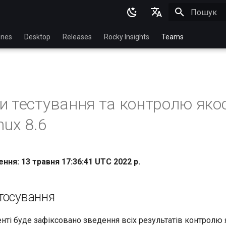
Пошук роз
English
nes
Desktop
Releases
Rocky Insights
Teams
Ukrainian
Deutsch
Français
и тестування та контролю якос
Español
nux 8.6
Italian
日本語
ння: 13 травня 17:36:41 UTC 2022 р.
한국어
简体中文
тосування
ті буде зафіксовано зведення всіх результатів контролю я