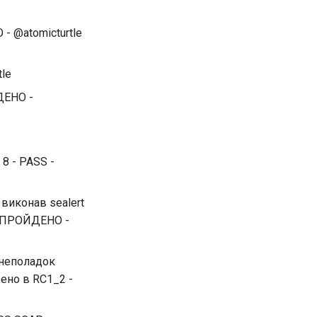
- @atomicturtle
tle
ДЕНО -
 8 - PASS -
 виконав sealert
 - ПРОЙДЕНО -
я неполадок
рено в RC1_2 -