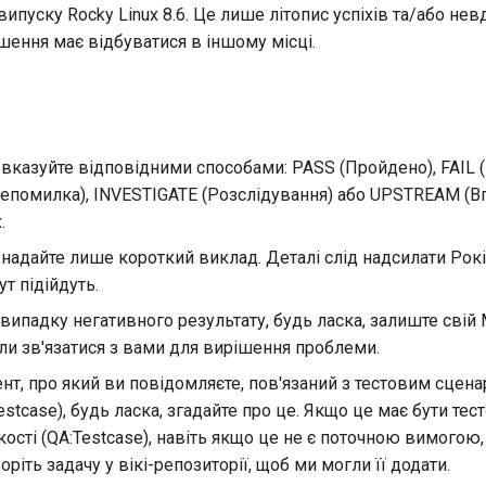
випуску Rocky Linux 8.6. Це лише літопис успіхів та/або нев
шення має відбуватися в іншому місці.
 вказуйте відповідними способами: PASS (Пройдено), FAIL 
помилка), INVESTIGATE (Розслідування) або UPSTREAM (Вго
.
 надайте лише короткий виклад. Деталі слід надсилати Рокі
ут підійдуть.
випадку негативного результату, будь ласка, залиште свій
и зв'язатися з вами для вирішення проблеми.
т, про який ви повідомляєте, пов'язаний з тестовим сцен
Testcase), будь ласка, згадайте про це. Якщо це має бути те
ості (QA:Testcase), навіть якщо це не є поточною вимогою
оріть задачу у вікі-репозиторії, щоб ми могли її додати.