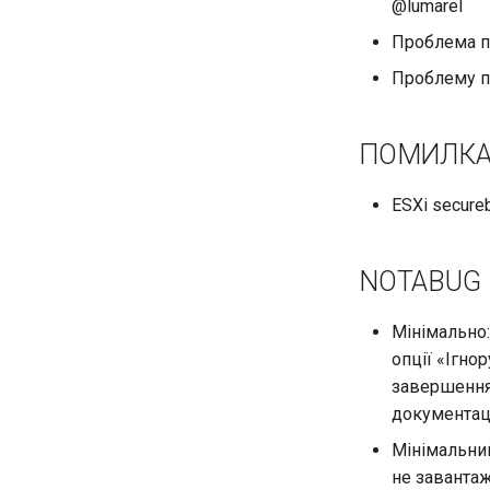
@lumarel
QA:Testcase Application
Проблема по
Functionality
QA:Testcase Artwork and
Проблему 
Assets
QA:Testcase GNOME UI
Functionality
ПОМИЛК
QA:Testcase Identity
Management
ESXi secure
QA:Testcase Keyboard
Layout
QA:Testcase Module
NOTABUG
Streams
QA:Testcase Multimonitor
Мінімально:
Setup
опції «Ігно
QA:Testcase Basic
завершення 
Package installs
документаці
QA:Testcase SELinux
Errors on Desktop clients
Мінімальний
QA:Testcase SELinux
не завантаж
Errors on Server