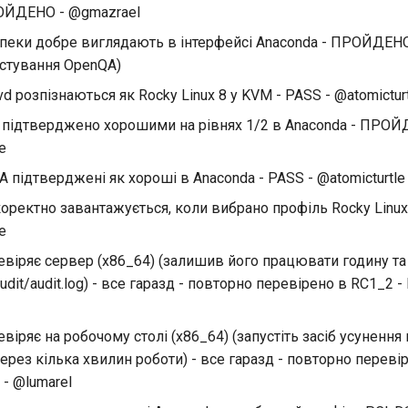
ОЙДЕНО - @gmazrael
пеки добре виглядають в інтерфейсі Anaconda - ПРОЙДЕНО 
естування OpenQA)
vd розпізнаються як Rocky Linux 8 у KVM - PASS - @atomictur
S підтверджено хорошими на рівнях 1/2 в Anaconda - ПРОЙ
e
A підтверджені як хороші в Anaconda - PASS - @atomicturtle
t коректно завантажується, коли вибрано профіль Rocky Linux
e
евіряє сервер (x86_64) (залишив його працювати годину та
/audit/audit.log) - все гаразд - повторно перевірено в RC1_2
евіряє на робочому столі (x86_64) (запустіть засіб усуненн
рез кілька хвилин роботи) - все гаразд - повторно переві
 @lumarel