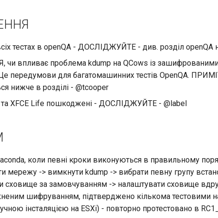
ЕННЯ
сіх тестах в openQA - ДОСЛІДЖУЙТЕ - див. розділ openQA 
, чи впливає проблема kdump на QCows із зашифрованими
. Це передумови для багатомашинних тестів OpenQA. ПРИМІ
ся нижче в розділі - @tcooper
 та XFCE Life пошкоджені - ДОСЛІДЖУЙТЕ - @label
M
aconda, коли певні кроки виконуються в правильному пор
и мережу -> вимкнути kdump -> вибрати певну групу встан
и сховище за замовчуванням -> налаштувати сховище вдруг
мкненим шифруванням, підтверджено кількома тестовими 
учною інсталяцією на ESXi) - повторно протестовано в RC1