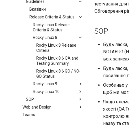
Guidelines
Documentation
тестування для 
Development Guides
Вказівки
Обговорення рі
QA:Test Cases
Release Criteria & Status
Git Commit Signing
Hardware
openQA - Rocky Production
QA:Test Cases
Rocky Linux Release
SOP
Access
Criteria & Status
QA:Testcase Basic
Hardware compatibility
openQA - openqa-cli POST
Graphics Mode
Rocky Linux 8
Examples
Будь ласка,
QA:Testcase Boot Methods
Rocky Linux 8 Release
openQA - openqa-clone-
Boot Iso
Criteria
NOTABUG (Не
custom-refspec Examples
QA:Testcase Boot Methods
Rocky Linux 8.6 QA and
всіх записах
openQA - openqa-clone-job
DVD
Testing Summary
Будь ласка,
Examples
QA:Testcase Bootloader
Rocky Linux 8.6 GO / NO-
посилання т
Manual Install of openQA
Disk Selection
GO Status
for rockylinux
QA:Testcase Custom Boot
Rocky Linux 9
Особливо у 
Methods Boot Iso
Rocky Linux 10
Rocky Linux 9 Release
щоб ми могл
Testcase Debranding
Criteria
SOP
Rocky Linux 10 Release
Якщо елемен
QA:Testcase Disk Layouts
Rocky Linux 9.0 QA and
Criteria
Web and Design
СОП (Стандартні операційні
якості (QA:
Testing Summary
процедури)
Testcase Firmware RAID
Teams
Index
контролю як
Rocky Linux 9.0 GO / NO-
SOP: openQA - Operator
Testcase Installation
GO Status
назву та ств
Access Request
Interfaces