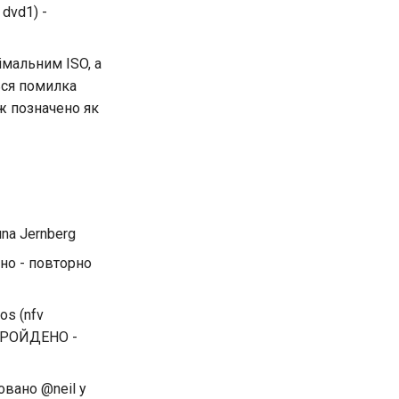
dvd1) -
мальним ISO, а
ься помилка
ож позначено як
na Jernberg
но - повторно
os (nfv
 ПРОЙДЕНО -
овано @neil у