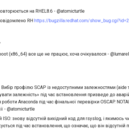
вторюється на RHEL8.6 - @atomicturtle
повідомлено RH
https://bugzilla.redhat.com/show_bug.cgi?id
А
boot (x86_64) все ще не працює, хоча очікувалося - @lumarel
 Вибір профілю SCAP із недоступними залежностями (aide т
рувати залежність» під час встановлення призведе до аварі
роботи Anaconda під час фінальної перевірки OSCAP. NOTA
ї - @atomicturtle
 ISO: знову відсутній вихідний код для rsyslog, і якимось 
ується під час встановлення, що означає, що він відсутній п