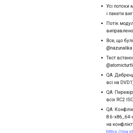
Усі потоки 
і пакети ви
Потік модул
виправлено
Все, що бул
@nazunalika
Тест встано
@atomicturtl
QA: Дебренд
всі на DVD
QA: Перевір
всіх RC2 IS
QA: Конфлік
8.6-x86_64-
на конфлікт
https://rpa