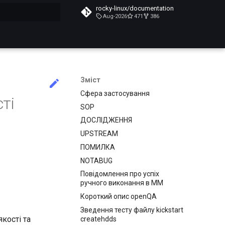
rocky-linux/documentation
Aug-2026
471
386
почато
Зміст
Сфера застосування
ті
SOP
ДОСЛІДЖЕННЯ
UPSTREAM
ПОМИЛКА
NOTABUG
Повідомлення про успіх
ручного виконання в MM
Короткий опис openQA
Зведення тесту файлу kickstart
кості та
createhdds