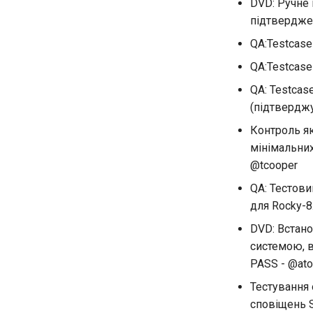
DVD: Ручне
підтверджен
QA:Testcase
QA:Testcase
QA: Testcas
(підтверджу
Контроль я
мінімальних
@tcooper
QA: Тестов
для Rocky-8
DVD: Встан
системою, 
PASS - @ato
Тестування 
сповіщень 