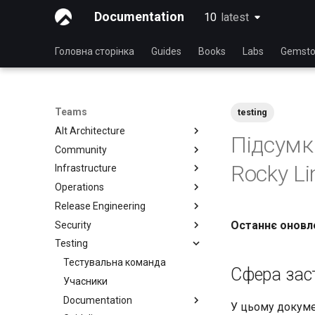
Documentation
10
latest
latest
Головна сторінка
Guides
Books
Labs
Gemsto
Teams
testing
Alt Architecture
Підсумк
Community
Index
Rocky Li
Infrastructure
Community Team
Operations
Rocky Linux Blog Submission
Index
Process
Release Engineering
Index
Останнє оновле
Security
Index
Testing
Index
Тестувальна команда
Сфера зас
Учасники
Documentation
У цьому докумен