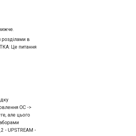
нижче.
 розділами в
ТКА: Це питання
ядку
овлення ОС ->
е, але цього
наборами
_2 - UPSTREAM -