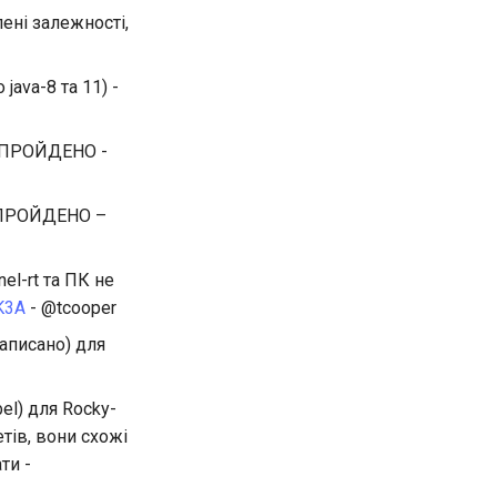
лені залежності,
ava-8 та 11) -
 - ПРОЙДЕНО -
 ПРОЙДЕНО –
el-rt та ПК не
QK3A
- @tcooper
аписано) для
el) для Rocky-
тів, вони схожі
ти -